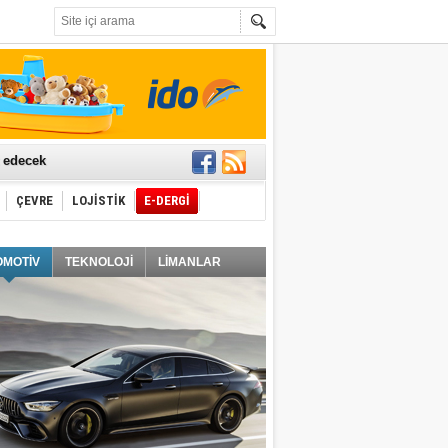
t edecek
ÇEVRE
LOJİSTİK
E-DERGİ
ğlayacak
OMOTİV
TEKNOLOJİ
LİMANLAR
i