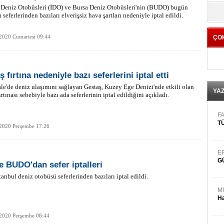
 Deniz Otobüsleri (İDO) ve Bursa Deniz Otobüsleri'nin (BUDO) bugün
yö
 seferlerinden bazıları elverişsiz hava şartları nedeniyle iptal edildi.
2020 Cumartesi 09:44
ÇO
 fırtına nedeniyle bazı seferlerini iptal etti
e'de deniz ulaşımını sağlayan Gestaş, Kuzey Ege Denizi'nde etkili olan
YA
ırtınası sebebiyle bazı ada seferlerinin iptal edildiğini açıkladı.
FA
TÜ
 2020 Perşembe 17:26
E
G
e BUDO'dan sefer iptalleri
tanbul deniz otobüsü seferlerinden bazıları iptal edildi.
M
Ha
 2020 Perşembe 08:44