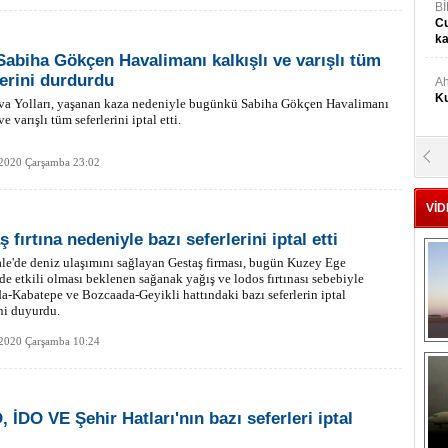
Bİ
Cu
ka
Sabiha Gökçen Havalimanı kalkışlı ve varışlı tüm
lerini durdurdu
Ah
Ku
va Yolları, yaşanan kaza nedeniyle bugünkü Sabiha Gökçen Havalimanı
ve varışlı tüm seferlerini iptal etti.
M
 2020 Çarşamba 23:02
Ku
VİD
M.
 fırtına nedeniyle bazı seferlerini iptal etti
Ya
e'de deniz ulaşımını sağlayan Gestaş firması, bugün Kuzey Ege
de etkili olması beklenen sağanak yağış ve lodos fırtınası sebebiyle
-Kabatepe ve Bozcaada-Geyikli hattındaki bazı seferlerin iptal
Mu
ni duyurdu.
Si
 2020 Çarşamba 10:24
A
Ge
 İDO VE Şehir Hatları'nın bazı seferleri iptal