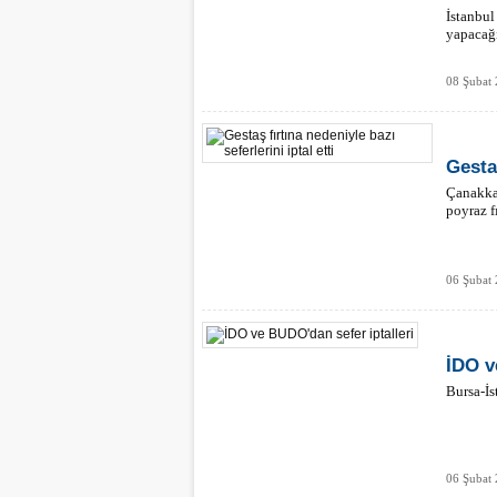
İstanbul
yapacağı
08 Şubat 
Gestaş
Çanakkal
poyraz f
06 Şubat
İDO v
Bursa-İs
06 Şubat