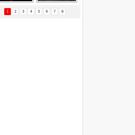
EÇİL ÖZYANIK
Delta uçağına 
Ford Focus RS 
 Değişti?
yıldırım çarptı
(2015)
1
2
3
4
5
6
7
8
DNAN SAKA
iman Kenti Aliağa"
ERİÇ KÖYATASI
yraksız Vatan !