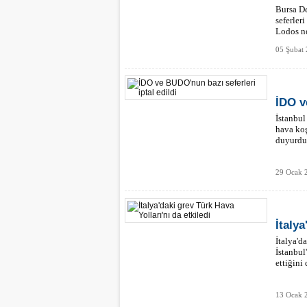
Bursa De
seferler
Lodos ne
05 Şubat
İDO v
İstanbul
hava koş
duyurdu
29 Ocak 
İtalya
İtalya'd
İstanbul
ettiğini
13 Ocak 2