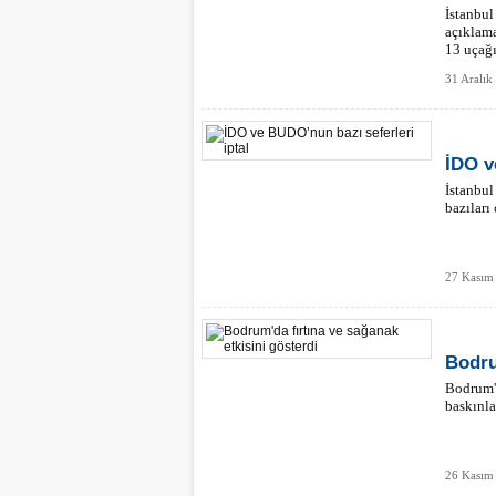
İstanbul
açıklama
13 uçağı
31 Aralık
İDO v
İstanbul
bazıları
27 Kasım
Bodru
Bodrum'd
baskınla
26 Kasım 