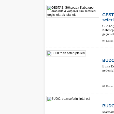
GESTA
seferl
GESTAŞ, 
Kabatepe
geçici o
04 Kasım 
BUDO'
Bursa De
nedeniyl
01 Kasım
BUDO, 
Marmara 