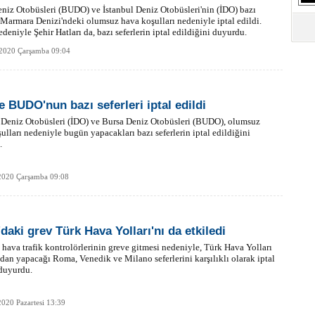
S
niz Otobüsleri (BUDO) ve İstanbul Deniz Otobüsleri'nin (İDO) bazı
Ne
i Marmara Denizi'ndeki olumsuz hava koşulları nedeniyle iptal edildi.
deniyle Şehir Hatları da, bazı seferlerin iptal edildiğini duyurdu.
 2020 Çarşamba 09:04
A
"L
e BUDO'nun bazı seferleri iptal edildi
M
 Deniz Otobüsleri (İDO) ve Bursa Deniz Otobüsleri (BUDO), olumsuz
Ba
ulları nedeniyle bugün yapacakları bazı seferlerin iptal edildiğini
.
2020 Çarşamba 09:08
'daki grev Türk Hava Yolları'nı da etkiledi
a hava trafik kontrolörlerinin greve gitmesi nedeniyle, Türk Hava Yolları
'dan yapacağı Roma, Venedik ve Milano seferlerini karşılıklı olarak iptal
 duyurdu.
020 Pazartesi 13:39