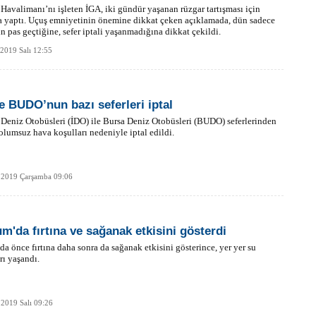
 Havalimanı’nı işleten İGA, iki gündür yaşanan rüzgar tartışması için
 yaptı. Uçuş emniyetinin önemine dikkat çeken açıklamada, dün sadece
n pas geçtiğine, sefer iptali yaşanmadığına dikkat çekildi.
 2019 Salı 12:55
e BUDO’nun bazı seferleri iptal
 Deniz Otobüsleri (İDO) ile Bursa Deniz Otobüsleri (BUDO) seferlerinden
 olumsuz hava koşulları nedeniyle iptal edildi.
 2019 Çarşamba 09:06
m'da fırtına ve sağanak etkisini gösterdi
a önce fırtına daha sonra da sağanak etkisini gösterince, yer yer su
rı yaşandı.
2019 Salı 09:26