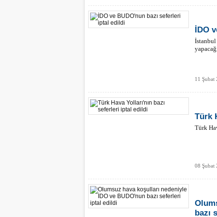
İDO v
İstanbu
yapacağı
11 Şubat 
Türk H
Türk Hav
08 Şubat 
Olums
bazı s