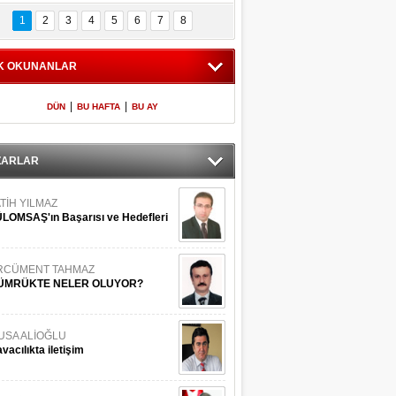
Bilinmeyen 
İşte Meclis'e giren 
nleriyle İstanbul 
600 milletvekilinin 
1
2
3
4
5
6
7
8
Adaları
listesi
K OKUNANLAR
|
|
DÜN
BU HAFTA
BU AY
ZARLAR
TİH YILMAZ
LOMSAŞ'ın Başarısı ve Hedefleri
RCÜMENT TAHMAZ
ÜMRÜKTE NELER OLUYOR?
USA ALİOĞLU
vacılıkta iletişim