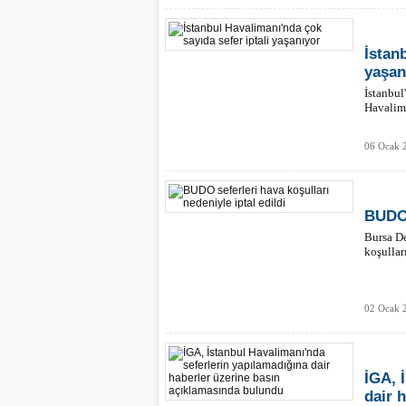
İstan
yaşan
İstanbul'
Havalima
06 Ocak 2
BUDO 
Bursa De
koşullar
02 Ocak 
İGA, 
dair 