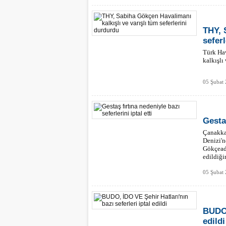
THY, 
sefer
Türk Ha
kalkışlı 
05 Şubat
Gestaş
Çanakkal
Denizi'n
Gökçeada
edildiği
05 Şubat
BUDO,
edildi