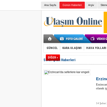
Ana Sayfa
Günün Haberleri
Arşiv
Siten
GÜNCEL
KARA ULAŞIMI
HAVA YOLLARI
DİĞER »
Sefer İptali Haberleri
Erzin
Erzincan
olarak ip
14 Şubat