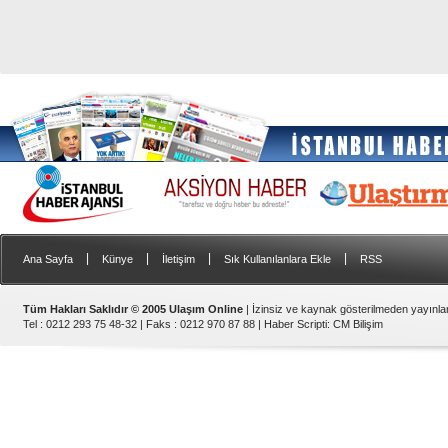
|
|
|
|
Ana Sayfa
Künye
İletişim
Sık Kullanılanlara Ekle
RSS
Tüm Hakları Saklıdır © 2005 Ulaşım Online
| İzinsiz ve kaynak gösterilmeden yayınl
Tel : 0212 293 75 48-32 | Faks : 0212 970 87 88 |
Haber Scripti
:
CM Bilişim