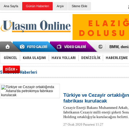
Ana Sayfa
Günün Haberleri
Arşiv
Sitene Ekle
Galataport
BMW, deniz
Kiralık min
VW'de üst
GÜNCEL
KARA ULAŞIMI
HAVA YOLLARI
DENİZCİLİK
HABERLEŞME
Ünye Liman
Türkiye’ni
DİĞER »
İzmir-Anta
Sonatrach Haberleri
Osmanlı'nı
Otomotivde 
Toyota Tür
Otomobil i
Türkiye ve Cezayir ortaklığ
HAVAŞ 21 h
fabrikası kurulacak
İran'a ait 
Cezayir Enerji Bakanı Muhammed Arkab, 
'Jet uçak' 
fabrikanın Cezayir milli enerji şirketi So
Rus savaş 
Holding ortaklığıyla kurulacağını belirtti.
27 Ocak 2020 Pazartesi 11:27