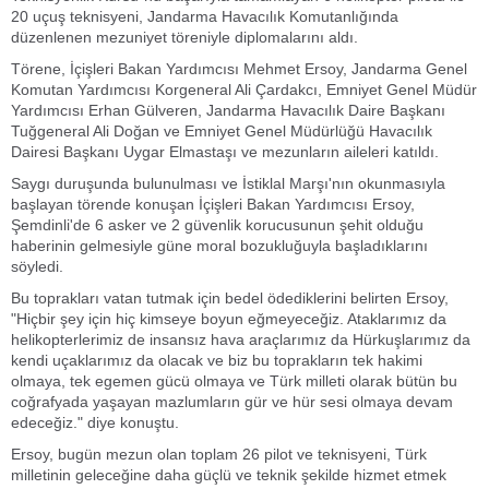
20 uçuş teknisyeni, Jandarma Havacılık Komutanlığında
düzenlenen mezuniyet töreniyle diplomalarını aldı.
Törene, İçişleri Bakan Yardımcısı Mehmet Ersoy, Jandarma Genel
Komutan Yardımcısı Korgeneral Ali Çardakcı, Emniyet Genel Müdür
Yardımcısı Erhan Gülveren, Jandarma Havacılık Daire Başkanı
Tuğgeneral Ali Doğan ve Emniyet Genel Müdürlüğü Havacılık
Dairesi Başkanı Uygar Elmastaşı ve mezunların aileleri katıldı.
Saygı duruşunda bulunulması ve İstiklal Marşı'nın okunmasıyla
başlayan törende konuşan İçişleri Bakan Yardımcısı Ersoy,
Şemdinli'de 6 asker ve 2 güvenlik korucusunun şehit olduğu
haberinin gelmesiyle güne moral bozukluğuyla başladıklarını
söyledi.
Bu toprakları vatan tutmak için bedel ödediklerini belirten Ersoy,
"Hiçbir şey için hiç kimseye boyun eğmeyeceğiz. Ataklarımız da
helikopterlerimiz de insansız hava araçlarımız da Hürkuşlarımız da
kendi uçaklarımız da olacak ve biz bu toprakların tek hakimi
olmaya, tek egemen gücü olmaya ve Türk milleti olarak bütün bu
coğrafyada yaşayan mazlumların gür ve hür sesi olmaya devam
edeceğiz." diye konuştu.
Ersoy, bugün mezun olan toplam 26 pilot ve teknisyeni, Türk
milletinin geleceğine daha güçlü ve teknik şekilde hizmet etmek