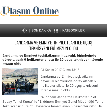
SON DAKİKA
KATEGORİLER
JANDARMA VE EMNİYETİN PİLOTLARI İLE UÇUŞ
TEKNİSYENLERİ MEZUN OLDU
Jandarma ve Emniyet teşkilatlarının havacılık birimlerinde
görev alacak 6 helikopter pilotu ile 20 uçuş teknisyeni törenle
mezun oldu.
03 Kasım 2017 Cuma 13:16
Jandarma ve Emniyet teşkilatlarının
havacılık birimlerinde görev alacak 6
helikopter pilotu ile 20 uçuş teknisyeni
törenle mezun oldu.
"4. dönem Jandarma Helikopter Pilot
Subay Temel Kursu" ile "1. dönem Emniyet Genel Müdürlüğü Temel
Teknisyenlik Kursu"nu başarıyla tamamlayan 6 helikopter pilotu ile