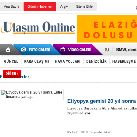
Ana Sayfa
Günün Haberleri
Arşiv
Sitene Ekle
Galataport
BMW, deniz
Kiralık min
VW'de üst
GÜNCEL
KARA ULAŞIMI
HAVA YOLLARI
DENİZCİLİK
HABERLEŞME
Ünye Liman
Türkiye’ni
DİĞER »
İzmir-Anta
Eritre Haberleri
Osmanlı'nı
Otomotivde 
Toyota Tür
Otomobil i
Etiyopya gemisi 20 yıl sonra
HAVAŞ 21 h
Etiyopya Başbakanı Abiy Ahmed, iki ülke a
İran'a ait 
ziyaret ediyor.
'Jet uçak' 
Rus savaş 
05 Eylül 2018 Çarşamba 14:45