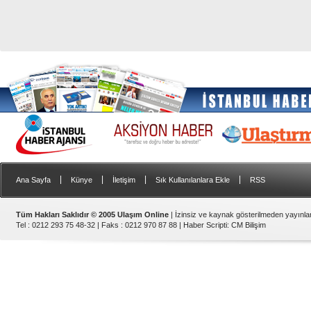
|
|
|
|
Ana Sayfa
Künye
İletişim
Sık Kullanılanlara Ekle
RSS
Tüm Hakları Saklıdır © 2005 Ulaşım Online
| İzinsiz ve kaynak gösterilmeden yayınl
Tel : 0212 293 75 48-32 | Faks : 0212 970 87 88 |
Haber Scripti
:
CM Bilişim