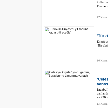
iddialı 
Fuarı'nd
17 Kasım
'Türk
Enerji v
"Bir aks
16 Kasım
'Cele
yanaş
İstanbul
canlandı
ve 220 m
13 Kasım