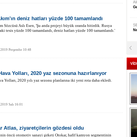
A
Ge
kım'ın deniz hatları yüzde 100 tamamlandı
S
 Sözcüsü Aslı Esen, 'Şu anda projeyi büyük oranda bitirdik. Rusya
Ne
aki tesis yüzde 100 tamamlandı, deniz hatları yüzde 100 tamamlandı.'
A
 2019 Perşembe 10:48
"L
VİD
M
Hava Yolları, 2020 yaz sezonuna hazırlanıyor
Ba
a Yolları, 2020 yılı yaz sezonu planlarına iki yeni rota daha ekledi.
2019 Salı 16:01
r Atlas, ziyaretçilerin gözdesi oldu
nin öncü otomotiv sanayi şirketi Otokar, hafif kamyon segmentinin