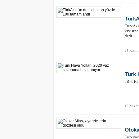
TürkA
TürkAkım
kıyısınd
dedi.
21 Kasım
Türk 
Türk Hav
19 Kasım 
Otoka
Türkiye’