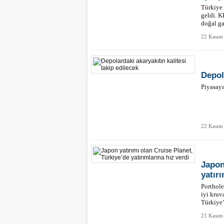
Türkiye 
geldi. 
doğal ga
22 Kasım
Depol
Piyasaya
22 Kasım
Japon
yatırı
Porthole
iyi kruv
Türkiye’
hız verm
21 Kasım