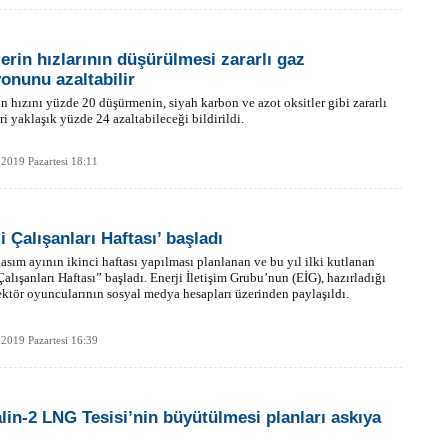
erin hızlarının düşürülmesi zararlı gaz
onunu azaltabilir
n hızını yüzde 20 düşürmenin, siyah karbon ve azot oksitler gibi zararlı
i yaklaşık yüzde 24 azaltabileceği bildirildi.
2019 Pazartesi 18:11
i Çalışanları Haftası’ başladı
kasım ayının ikinci haftası yapılması planlanan ve bu yıl ilki kutlanan
Çalışanları Haftası” başladı. Enerji İletişim Grubu’nun (EİG), hazırladığı
ektör oyuncularının sosyal medya hesapları üzerinden paylaşıldı.
2019 Pazartesi 16:39
lin-2 LNG Tesisi’nin büyütülmesi planları askıya