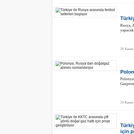
Türki
Rusya, Z
yapacak 
26 Kasım 
Polon
Polonya 
Gazprom
24 Kasım
Türki
için p