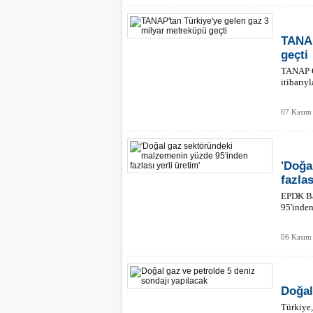
TANAP
geçti
TANAP G
itibarıy
07 Kasım
'Doğa
fazlas
EPDK Ba
95'inden
06 Kasım
Doğal
Türkiye,