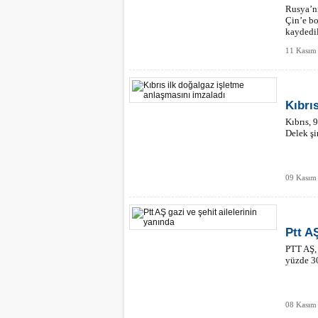
Rusya’nı
Çin’e bo
kaydedil
11 Kasım 
Kıbrı
Kıbrıs, 
Delek şi
09 Kasım
Ptt AŞ
PTT AŞ, 
yüzde 30
08 Kasım