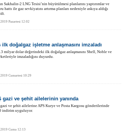
n Sakhalin-2 LNG Tesisi’nin büyütülmesi planlarını yaptırımlar ve
ru hattı ile gaz sevkiyatını artırma planları nedeniyle askıya aldığı
di.
2019 Pazartesi 12:02
s ilk doğalgaz işletme anlaşmasını imzaladı
9.3 milyar dolar değerindeki ilk doğalgaz anlaşmasını Shell, Noble ve
rketleriyle imzaladığını duyurdu.
 2019 Cumartesi 10:29
 gazi ve şehit ailelerinin yanında
gazi ve şehit ailelerine APS Kurye ve Posta Kargosu gönderilerinde
 indirim uyguluyor.
 2019 Cuma 12:13