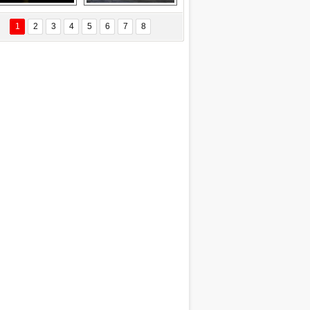
Delta uçağına 
Ford Focus RS 
yıldırım çarptı
(2015)
1
2
3
4
5
6
7
8