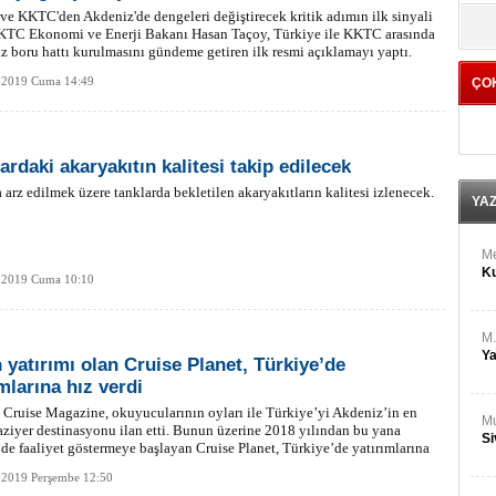
M
ve KKTC'den Akdeniz'de dengeleri değiştirecek kritik adımın ilk sinyali
yö
Ha
KKTC Ekonomi ve Enerji Bakanı Hasan Taçoy, Türkiye ile KKTC arasında
z boru hattı kurulmasını gündeme getiren ilk resmi açıklamayı yaptı.
 2019 Cuma 14:49
ÇO
Bİ
Cu
ka
ardaki akaryakıtın kalitesi takip edilecek
Ah
Ku
 arz edilmek üzere tanklarda bekletilen akaryakıtların kalitesi izlenecek.
YA
M
Ku
 2019 Cuma 10:10
M.
Ya
 yatırımı olan Cruise Planet, Türkiye’de
mlarına hız verdi
 Cruise Magazine, okuyucularının oyları ile Türkiye’yi Akdeniz’in en
Mu
aziyer destinasyonu ilan etti. Bunun üzerine 2018 yılından bu yana
Si
de faaliyet göstermeye başlayan Cruise Planet, Türkiye’de yatırımlarına
e kararı aldı.
 2019 Perşembe 12:50