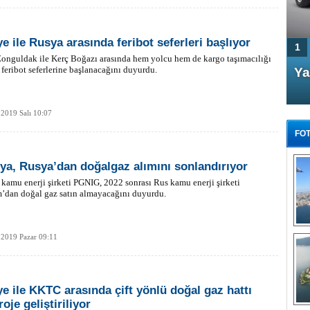
ye ile Rusya arasında feribot seferleri başlıyor
1
onguldak ile Kerç Boğazı arasında hem yolcu hem de kargo taşımacılığı
feribot seferlerine başlanacağını duyurdu.
4 Kapılı AMG GT Coupe
Ya
Türkiye'de satışa çıktı
2019 Salı 10:07
FOT
ya, Rusya’dan doğalgaz alımını sonlandırıyor
kamu enerji şirketi PGNIG, 2022 sonrası Rus kamu enerji şirketi
’dan doğal gaz satın almayacağını duyurdu.
FA
TÜ
Tü
 2019 Pazar 09:11
E
G
ye ile KKTC arasında çift yönlü doğal gaz hattı
roje geliştiriliyor