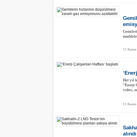
Gemil
emisy
Gemileri
maddeler
11 Kasım 
‘Enerj
Her yıl 
“Enerji 
video, s
11 Kasım 
Sakha
alındı