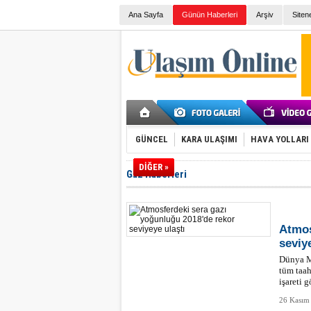
Ana Sayfa
Günün Haberleri
Arşiv
Siten
GÜNCEL
KARA ULAŞIMI
HAVA YOLLARI
DİĞER »
Gaz Haberleri
Atmos
seviy
Dünya Me
tüm taah
işareti 
26 Kasım 