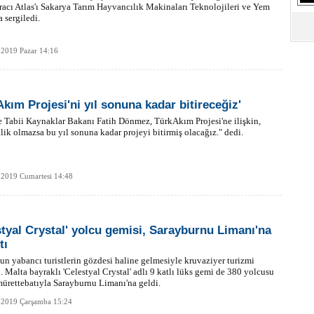
aracı Atlas'ı Sakarya Tarım Hayvancılık Makinaları Teknolojileri ve Yem
a sergiledi.
 2019 Pazar 14:16
Akım Projesi'ni yıl sonuna kadar bitireceğiz'
e Tabii Kaynaklar Bakanı Fatih Dönmez, TürkAkım Projesi'ne ilişkin,
ilik olmazsa bu yıl sonuna kadar projeyi bitirmiş olacağız." dedi.
 2019 Cumartesi 14:48
styal Crystal' yolcu gemisi, Sarayburnu Limanı'na
tı
'un yabancı turistlerin gözdesi haline gelmesiyle kruvaziyer turizmi
. Malta bayraklı 'Celestyal Crystal' adlı 9 katlı lüks gemi de 380 yolcusu
ürettebatıyla Sarayburnu Limanı'na geldi.
 2019 Çarşamba 15:24