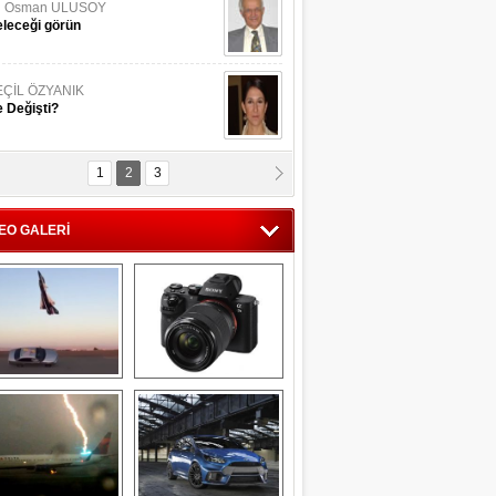
li Osman ULUSOY
leceği görün
EÇİL ÖZYANIK
 Değişti?
1
2
3
DNAN SAKA
iman Kenti Aliağa"
EO GALERİ
ERİÇ KÖYATASI
yraksız Vatan !
Savaş uçağı 
Sony Alpha 7R II ön 
pilotundan 
inceleme
muhteşem gösteri