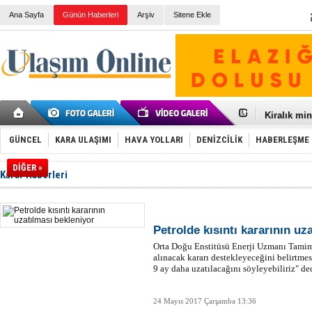
Ana Sayfa
Günün Haberleri
Arşiv
Sitene Ekle
Galataport
BMW, deniz
Kiralık min
VW'de üst
Ünye Liman
GÜNCEL
KARA ULAŞIMI
HAVA YOLLARI
DENİZCİLİK
HABERLEŞME
Türkiye’ni
İzmir-Anta
DİĞER »
Karar Haberleri
Osmanlı'nı
Otomotivde 
Toyota Tür
Otomobil i
HAVAŞ 21 h
Petrolde kısıntı kararının uz
İran'a ait 
Orta Doğu Enstitüsü Enerji Uzmanı Tamimi
'Jet uçak' 
alınacak kararı destekleyeceğini belirtmes
Rus savaş 
9 ay daha uzatılacağını söyleyebiliriz" de
24 Mayıs 2017 Çarşamba 13:36