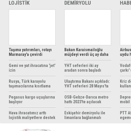
LOJİSTİK
DEMİRYOLU
HAB
Taşıma yatırımları, rotayı
Bakan Karaismailoğlu
Airbus
Marmaray'a çevirdi
müjdeyi verdi üç ay daha
uydu 
ücretsiz
çözüm
Gemi ve yat ihracatına 'jet'
YHT seferleri iki ay
Vodaf
izin
aradan sonra başladı
çarkı'
Rusya, Türk karayolu
Ulaştırma Bakanı açıkladı:
Kriz 
taşımacılarına kısıtlama
YHT seferleri 28 Mayıs'ta
kullan
getirebilir
başlıyor
yöntem
hazırl
Pegasus kargo uçuşlarına
OSB-Gebze-Darıca metro
Depre
başlıyor
hattı 2023'te açılacak
mobil
yapıyo
Hava ihracatımız arttı
Eskişehir demiryolu ile
PTT AŞ
lojistik maliyetlere destek
limanlara bağlanmalı
egemen
gerek
konul