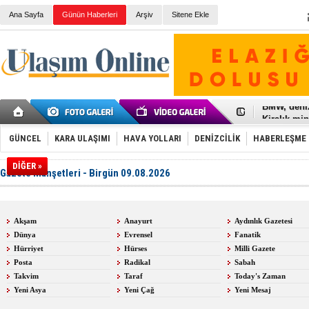
Ana Sayfa
Günün Haberleri
Arşiv
Sitene Ekle
Galataport
BMW, deniz
Kiralık min
VW'de üst
Ünye Liman
GÜNCEL
KARA ULAŞIMI
HAVA YOLLARI
DENİZCİLİK
HABERLEŞME
Türkiye’ni
İzmir-Anta
DİĞER »
Gazete Manşetleri - Birgün 09.08.2026
Osmanlı'nı
Otomotivde 
Toyota Tür
Otomobil i
Akşam
Anayurt
Aydınlık Gazetesi
HAVAŞ 21 h
Dünya
Evrensel
Fanatik
İran'a ait 
'Jet uçak' 
Hürriyet
Hürses
Milli Gazete
Rus savaş 
Posta
Radikal
Sabah
Takvim
Taraf
Today's Zaman
Yeni Asya
Yeni Çağ
Yeni Mesaj