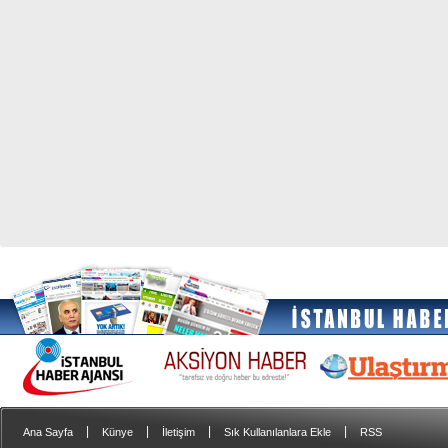
|
|
|
|
Ana Sayfa
Künye
İletişim
Sık Kullanılanlara Ekle
RSS