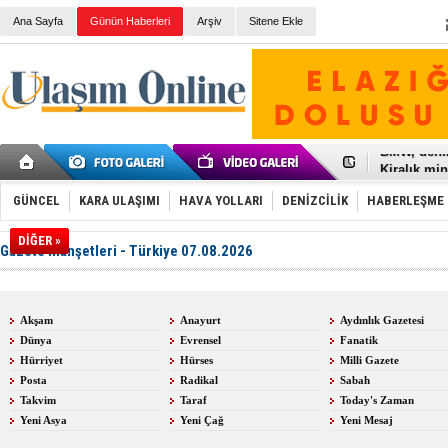
Ana Sayfa
Günün Haberleri
Arşiv
Sitene Ekle
Galataport
BMW, deniz
Kiralık min
VW'de üst
Ünye Liman
GÜNCEL
KARA ULAŞIMI
HAVA YOLLARI
DENİZCİLİK
HABERLEŞME
Türkiye’ni
İzmir-Anta
DİĞER »
Gazete Manşetleri - Türkiye 07.08.2026
Osmanlı'nı
Otomotivde 
Toyota Tür
Otomobil i
Akşam
Anayurt
Aydınlık Gazetesi
HAVAŞ 21 h
Dünya
Evrensel
Fanatik
İran'a ait 
'Jet uçak' 
Hürriyet
Hürses
Milli Gazete
Rus savaş 
Posta
Radikal
Sabah
Takvim
Taraf
Today's Zaman
Yeni Asya
Yeni Çağ
Yeni Mesaj