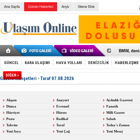
Ana Sayfa
Günün Haberleri
Arşiv
Sitene Ekle
Galataport
BMW, deniz
Kiralık min
VW'de üst
GÜNCEL
KARA ULAŞIMI
HAVA YOLLARI
DENİZCİLİK
HABERLEŞME
Ünye Liman
Türkiye’ni
DİĞER »
İzmir-Anta
Gazete Manşetleri - Taraf 07.08.2026
Osmanlı'nı
Otomotivde 
Toyota Tür
Otomobil i
Akşam
Anayurt
Aydınlık Gazetesi
HAVAŞ 21 h
Dünya
Evrensel
Fanatik
İran'a ait 
Hürriyet
Hürses
Milli Gazete
'Jet uçak' 
Posta
Radikal
Sabah
Rus savaş 
Takvim
Taraf
Today's Zaman
Yeni Asya
Yeni Çağ
Yeni Mesaj