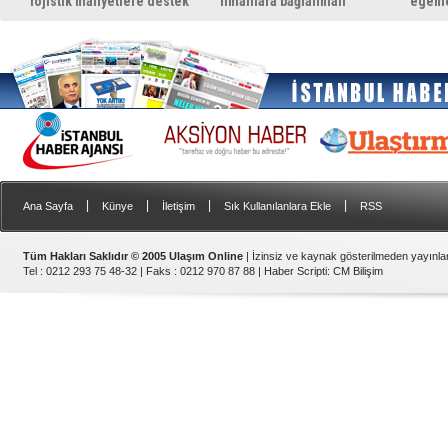
lojistik maliyetlere destek
limanlara bağlanmalı
egemen
gerek
konul
|
|
|
|
Ana Sayfa
Künye
İletişim
Sık Kullanılanlara Ekle
RSS
Tüm Hakları Saklıdır © 2005 Ulaşım Online
| İzinsiz ve kaynak gösterilmeden yayınl
Tel : 0212 293 75 48-32 | Faks : 0212 970 87 88 |
Haber Scripti
:
CM Bilişim