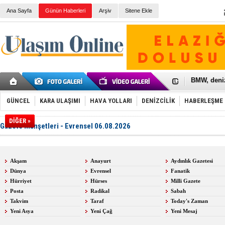
Ana Sayfa
Günün Haberleri
Arşiv
Sitene Ekle
Galataport
BMW, deniz
Kiralık min
VW'de üst
Ünye Liman
GÜNCEL
KARA ULAŞIMI
HAVA YOLLARI
DENİZCİLİK
HABERLEŞME
Türkiye’ni
İzmir-Anta
DİĞER »
Gazete Manşetleri - Evrensel 06.08.2026
Osmanlı'nı
Otomotivde 
Toyota Tür
Otomobil i
Akşam
Anayurt
Aydınlık Gazetesi
HAVAŞ 21 h
Dünya
Evrensel
Fanatik
İran'a ait 
'Jet uçak' 
Hürriyet
Hürses
Milli Gazete
Rus savaş 
Posta
Radikal
Sabah
Takvim
Taraf
Today's Zaman
Yeni Asya
Yeni Çağ
Yeni Mesaj