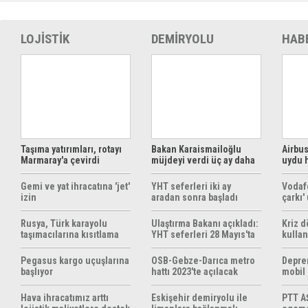
LOJİSTİK
DEMİRYOLU
HAB
Taşıma yatırımları, rotayı
Bakan Karaismailoğlu
Airbus
Marmaray'a çevirdi
müjdeyi verdi üç ay daha
uydu 
ücretsiz
çözüm
Gemi ve yat ihracatına 'jet'
YHT seferleri iki ay
Vodaf
izin
aradan sonra başladı
çarkı'
Rusya, Türk karayolu
Ulaştırma Bakanı açıkladı:
Kriz 
taşımacılarına kısıtlama
YHT seferleri 28 Mayıs'ta
kullan
getirebilir
başlıyor
yöntem
hazırl
Pegasus kargo uçuşlarına
OSB-Gebze-Darıca metro
Depre
başlıyor
hattı 2023'te açılacak
mobil
yapıyo
Hava ihracatımız arttı
Eskişehir demiryolu ile
PTT AŞ