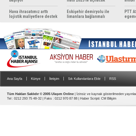
başlıyor
hattı 2023'te açılacak
mobil
yapıyo
Hava ihracatımız arttı
Eskişehir demiryolu ile
PTT AŞ
lojistik maliyetlere destek
limanlara bağlanmalı
egemen
gerek
konul
|
|
|
|
Ana Sayfa
Künye
İletişim
Sık Kullanılanlara Ekle
RSS
Tüm Hakları Saklıdır © 2005 Ulaşım Online
| İzinsiz ve kaynak gösterilmeden yayınl
Tel : 0212 293 75 48-32 | Faks : 0212 970 87 88 |
Haber Scripti
:
CM Bilişim