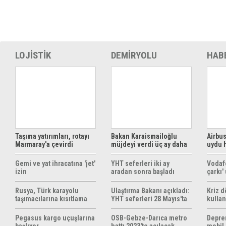
LOJİSTİK
DEMİRYOLU
HAB
Taşıma yatırımları, rotayı
Bakan Karaismailoğlu
Airbus
Marmaray'a çevirdi
müjdeyi verdi üç ay daha
uydu 
ücretsiz
çözüm
Gemi ve yat ihracatına 'jet'
YHT seferleri iki ay
Vodaf
izin
aradan sonra başladı
çarkı'
Rusya, Türk karayolu
Ulaştırma Bakanı açıkladı:
Kriz 
taşımacılarına kısıtlama
YHT seferleri 28 Mayıs'ta
kullan
getirebilir
başlıyor
yöntem
hazırl
Pegasus kargo uçuşlarına
OSB-Gebze-Darıca metro
Depre