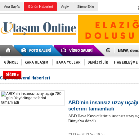
Ana Sayfa
Günün Haberleri
Arşiv
Sitene Ekle
Galataport
BMW, deniz
Kiralık min
VW'de üst
GÜNCEL
KARA ULAŞIMI
HAVA YOLLARI
DENİZCİLİK
HABERLEŞME
Ünye Liman
Türkiye’ni
DİĞER »
İzmir-Anta
Cape Canaveral Haberleri
Osmanlı'nı
Otomotivde 
Toyota Tür
Otomobil i
ABD'nin insansız uzay uçağı
HAVAŞ 21 h
seferini tamamladı
İran'a ait 
ABD Hava Kuvvetlerinin insansız uzay u
'Jet uçak' 
Dünya'ya döndü.
Rus savaş 
29 Ekim 2019 Salı 18:55