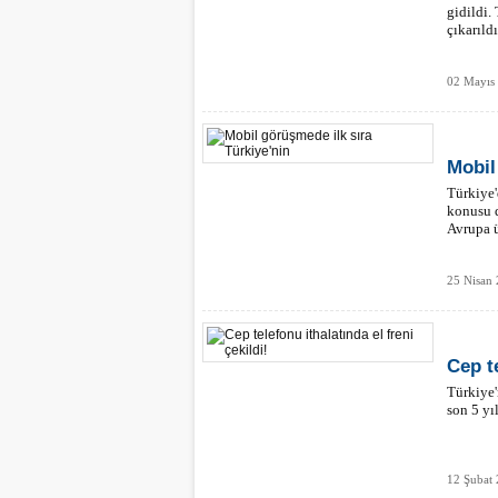
gidildi.
çıkarıldı
02 Mayıs
Mobil
Türkiye'
konusu d
Avrupa ü
25 Nisan
Cep te
Türkiye'
son 5 yı
12 Şubat 