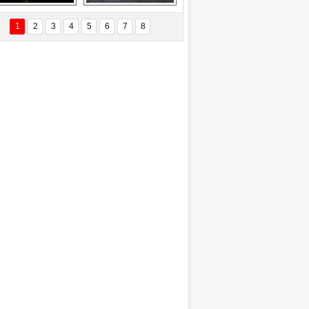
Delta uçağına 
Ford Focus RS 
yıldırım çarptı
(2015)
1
2
3
4
5
6
7
8