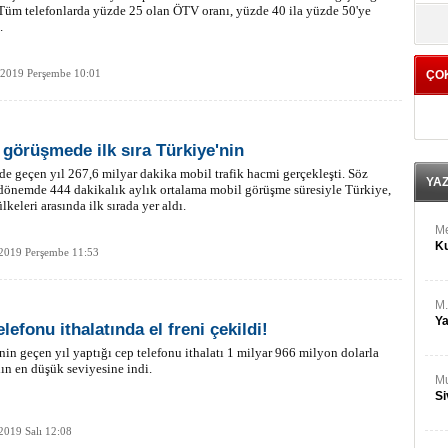
M
 Tüm telefonlarda yüzde 25 olan ÖTV oranı, yüzde 40 ila yüzde 50'ye
yö
Ha
.
 2019 Perşembe 10:01
ÇO
Bİ
Cu
ka
 görüşmede ilk sıra Türkiye'nin
Ah
Ku
de geçen yıl 267,6 milyar dakika mobil trafik hacmi gerçekleşti. Söz
YA
önemde 444 dakikalık aylık ortalama mobil görüşme süresiyle Türkiye,
lkeleri arasında ilk sırada yer aldı.
M
Ku
 2019 Perşembe 11:53
M.
Ya
lefonu ithalatında el freni çekildi!
nin geçen yıl yaptığı cep telefonu ithalatı 1 milyar 966 milyon dolarla
lın en düşük seviyesine indi.
Mu
Si
2019 Salı 12:08