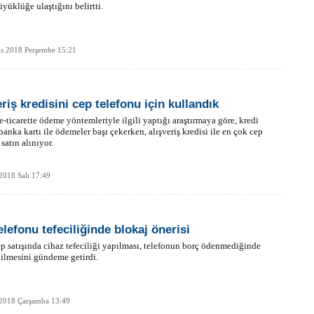
üyüklüğe ulaştığını belirtti.
os 2018 Perşembe 15:21
riş kredisini cep telefonu için kullandık
e-ticarette ödeme yöntemleriyle ilgili yaptığı araştırmaya göre, kredi
 banka kartı ile ödemeler başı çekerken, alışveriş kredisi ile en çok cep
satın alınıyor.
2018 Salı 17:49
elefonu tefeciliğinde blokaj önerisi
ep satışında cihaz tefeciliği yapılması, telefonun borç ödenmediğinde
ilmesini gündeme getirdi.
 2018 Çarşamba 13:49