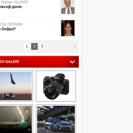
li Osman ULUSOY
leceği görün
EÇİL ÖZYANIK
 Değişti?
1
2
3
DNAN SAKA
iman Kenti Aliağa"
EO GALERİ
ERİÇ KÖYATASI
yraksız Vatan !
Savaş uçağı 
Sony Alpha 7R II ön 
pilotundan 
inceleme
muhteşem gösteri