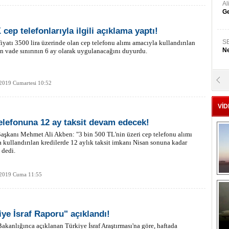
A
Ge
cep telefonlarıyla ilgili açıklama yaptı!
S
yatı 3500 lira üzerinde olan cep telefonu alımı amacıyla kullandırılan
Ne
in vade sınırının 6 ay olarak uygulanacağını duyurdu.
A
2019 Cumartesi 10:52
"L
VİD
M
elefonuna 12 ay taksit devam edecek!
Ba
şkanı Mehmet Ali Akben: "3 bin 500 TL'nin üzeri cep telefonu alımı
 kullandırılan kredilerde 12 aylık taksit imkanı Nisan sonuna kadar
 dedi.
 2019 Cuma 11:55
iye İsraf Raporu" açıklandı!
Bakanlığınca açıklanan Türkiye İsraf Araştırması'na göre, haftada