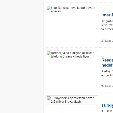
İmar 
Milyonla
süre uza
verilmes
27 Ekim 
Reede
hedef
Türkiye'
açtığı f
07 Eylül
Türkiy
TEDER Ba