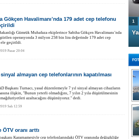
a Gökçen Havalimanı’nda 179 adet cep telefonu
1
çirildi
4 Kapılı AMG GT Coupe
Ya
 Bakanlığı Gümrük Muhafaza ekiplerince Sabiha Gökçen Havalimanı’nda
ştirilen operasyonda 3 milyon 258 bin lira değerinde 179 adet cep
Türkiye'de satışa çıktı
ele geçirildi.
2019 Pazar 20:04
FOT
l sinyal almayan cep telefonlarının kapatılması
 Başkanı Turnacı, yasal düzenlemeyle 7 yıl sinyal almayan cihazların
asına ilişkin, "Bunun yeterli olmadığını, 7 yılın 2 yıla düşürülmesinin
FA
mağduriyetleri azaltacağını düşünüyoruz." dedi.
TÜ
Tü
019 Salı 12:59
E
G
e ÖTV oranı arttı
aşkanı Kararnamesiyle cep telefonlarındaki ÖTV oranında değişikliğe