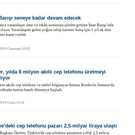
Barışı seneye kadar devam edecek
rca vatandaşın imar ve iskân sorununa çözüm getiren İmar Barışı’nda
tılıyor. Vatandaştan gelen yoğun talep üzerine barış için 1 yıl ek süre
ine karar verildi.
2018 Cumartesi 10:02
r, yılda 6 milyon akıllı cep telefonu üretmeyi
liyor
nin akıllı cep telefonu ve tablet bilgisayar firması Reeder'ın Samsun'da
abrikada üretim bandı dönmeye başladı.
 2018 Cuma 10:16
e'deki cep telefonu pazarı 2,5 milyar liraya ulaştı
şkanı Özeren, Türkiye'de cep telefonu pazarının yıllık 2,5 milyar