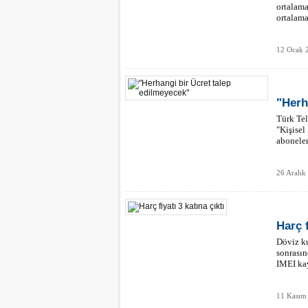
ortalama
ortalama
12 Ocak 
"Herh
Türk Tel
"Kişisel
aboneler
26 Aralık
Harç f
Döviz ku
sonrasın
IMEI kayı
11 Kasım