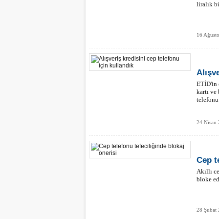
liralık b
16 Ağust
Alışve
ETİD'in 
kartı ve
telefonu 
24 Nisan 
Cep t
Akıllı c
bloke ed
28 Şubat