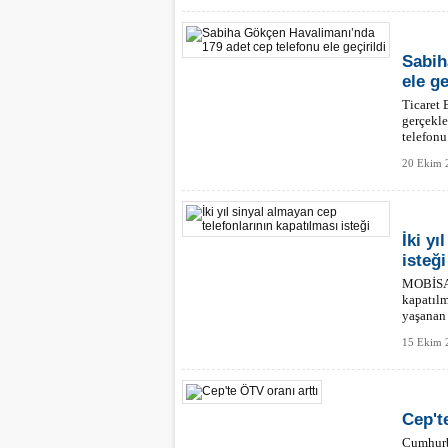
Sabih
ele ge
Ticaret
gerçekle
telefonu 
20 Ekim 
İki yı
isteği
MOBİSAD
kapatılm
yaşanan 
15 Ekim 2
Cep't
Cumhurb