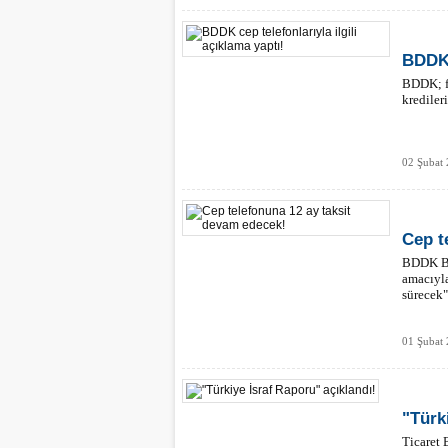
BDDK 
BDDK; fi
krediler
02 Şubat 
Cep t
BDDK Ba
amacıyla
sürecek"
01 Şubat
"Türk
Ticaret 