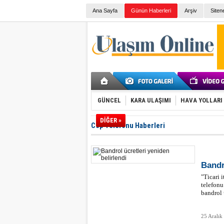
Ana Sayfa
Günün Haberleri
Arşiv
Siten
GÜNCEL
KARA ULAŞIMI
HAVA YOLLARI
DİĞER »
Cep Telefonu Haberleri
Bandr
"Ticari 
telefonu
bandrol 
25 Aralık