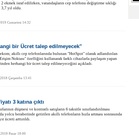
 2 ekmek israf edilirken, vatandaşların cep telefonu değiştirme sıklığı
 3,7 yıl oldu.
2019 Cumartesi 14:32
angi bir Ücret talep edilmeyecek"
ekom; akıllı cep telefonlarında bulunan "HotSpot" olarak adlandırılan
 Erişim Noktası" özelliğini kullanarak farklı cihazlarla paylaşım yapan
inden herhangi bir ücret talep edilmeyeceğini açıkladı.
 2018 Çarşamba 13:41
iyatı 3 katına çıktı
rlarının düşmesi ve kontratlı satışların 6 taksitle sınırlandırılması
da yolcu beraberinde getirilen akıllı telefonların hızla artması sonrasında
t ücreti arttırıldı.
 2018 Pazar 18:00