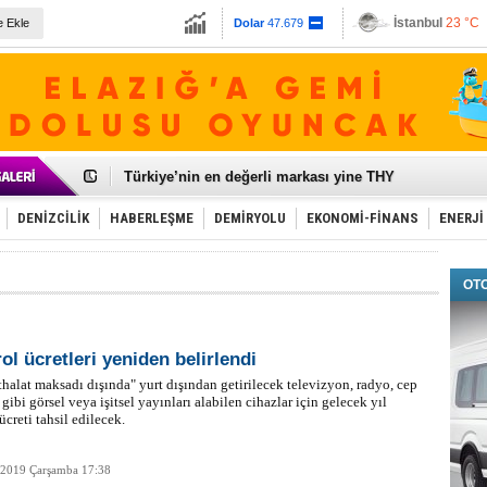
İstanbul
23 °C
e Ekle
Dolar
47.679
Ankara
22 °C
Euro
55.1259
Galataport Projesi'nde sona yaklaşıldı
BMW, deniz biyoyakıtını UECC, GoodShipping ile tes
Kiralık minibüse talep artışı var
VW'de üst düzey atama
Ünye Limanı Türkiye'yi lider yapacak
Türkiye’nin en değerli markası yine THY
İzmir-Antalya seyahat süresi 3 saate inecek
Osmanlı'nın projesi ülkeye milyarlarca dolar gelir sa
DENİZCİLİK
HABERLEŞME
DEMİRYOLU
EKONOMİ-FİNANS
ENERJİ
Otomotivde üretim artıyor, satış beklentileri yükseldi
Toyota Türkiye, 800 kişi istihdam edecek
Otomobil ihracatı mayıs ayında yüzde 56 azaldı
OT
HAVAŞ 21 havalimanında hizmete başladı
İran'a ait yük gemisi Irak karasularında battı
'Jet uçak' çözümü ile gemi ihracatına hareketlilik geld
Rus savaş gemisi Çanakkale Boğazı’ndan geçti
ol ücretleri yeniden belirlendi
ithalat maksadı dışında" yurt dışından getirilecek televizyon, radyo, cep
 gibi görsel veya işitsel yayınları alabilen cihazlar için gelecek yıl
ücreti tahsil edilecek.
 2019 Çarşamba 17:38