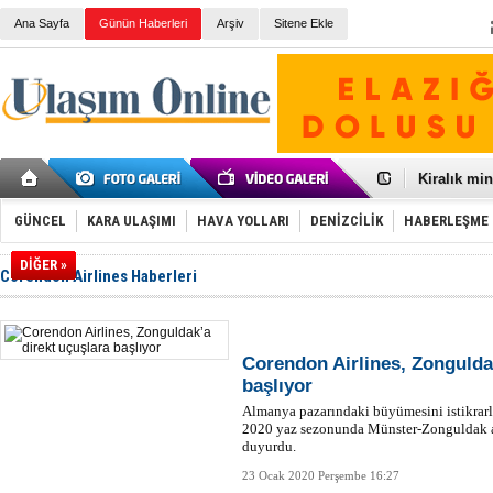
Ana Sayfa
Günün Haberleri
Arşiv
Sitene Ekle
Galataport
BMW, deniz
Kiralık min
VW'de üst
Ünye Liman
GÜNCEL
KARA ULAŞIMI
HAVA YOLLARI
DENİZCİLİK
HABERLEŞME
Türkiye’ni
İzmir-Anta
DİĞER »
Corendon Airlines Haberleri
Osmanlı'nı
Otomotivde 
Toyota Tür
Otomobil i
HAVAŞ 21 h
Corendon Airlines, Zongulda
İran'a ait 
başlıyor
'Jet uçak' 
Almanya pazarındaki büyümesini istikrarl
Rus savaş 
2020 yaz sezonunda Münster-Zonguldak ar
duyurdu.
23 Ocak 2020 Perşembe 16:27