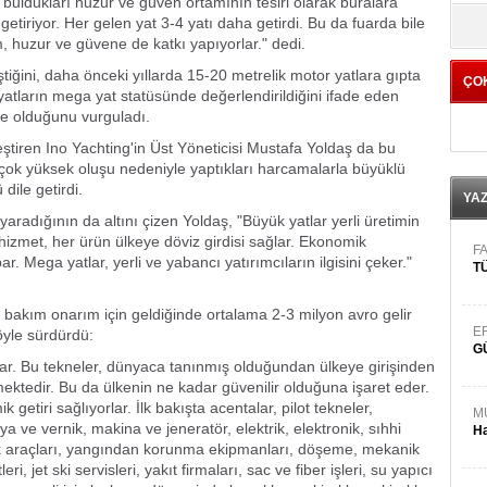
buldukları huzur ve güven ortamının tesiri olarak buralara
yö
 getiriyor. Her gelen yat 3-4 yatı daha getirdi. Bu da fuarda bile
, huzur ve güvene de katkı yapıyorlar." dedi.
ştiğini, daha önceki yıllarda 15-20 metrelik motor yatlara gıpta
ÇO
i yatların mega yat statüsünde değerlendirildiğini ifade eden
nde olduğunu vurguladı.
ştiren Ino Yachting'in Üst Yöneticisi Mustafa Yoldaş da bu
 çok yüksek oluşu nedeniyle yaptıkları harcamalarla büyüklü
dile getirdi.
YA
yaradığının da altını çizen Yoldaş, "Büyük yatlar yerli üretimin
 hizmet, her ürün ülkeye döviz girdisi sağlar. Ekonomik
FA
. Mega yatlar, yerli ve yabancı yatırımcıların ilgisini çeker."
TÜ
 bakım onarım için geldiğinde ortalama 2-3 milyon avro gelir
E
şöyle sürdürdü:
G
ar. Bu tekneler, dünyaca tanınmış olduğundan ülkeye girişinden
mektedir. Bu da ülkenin ne kadar güvenilir olduğuna işaret eder.
getiri sağlıyorlar. İlk bakışta acentalar, pilot tekneler,
M
 ve vernik, makina ve jeneratör, elektrik, elektronik, sıhhi
Ha
lik araçları, yangından korunma ekipmanları, döşeme, mekanik
i, jet ski servisleri, yakıt firmaları, sac ve fiber işleri, su yapıcı