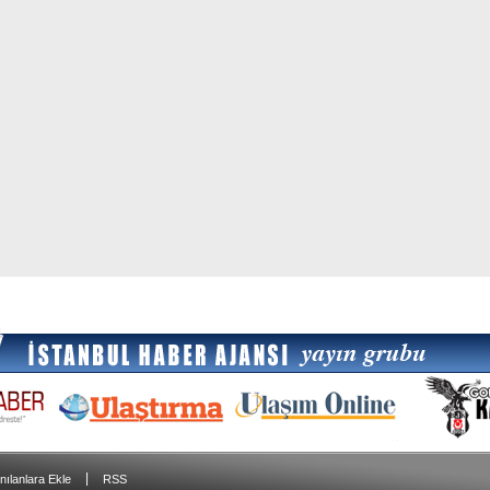
|
nılanlara Ekle
RSS