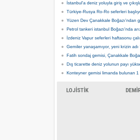
denizcisinin ülkeye dönmek için
İstanbul'a deniz yoluyla giriş ve çıkış
gezinti
beklediğini açıkladı.
başlata
Türkiye-Rusya Ro-Ro seferleri başlıy
Yüzen Dev Çanakkale Boğazı'ndan g
Petrol tankeri istanbul Boğazı'nda arı
İzdeniz Vapur seferleri haftasonu ça
Gemiler yanaşamıyor, yeni krizin adı 
Fatih sondaj gemisi, Çanakkale Boğa
Dış ticarette deniz yolunun payı yüks
Konteyner gemisi limanda bulunan 1 
LOJİSTİK
DEMİ