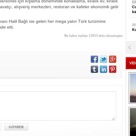
e personeli için kışlama döneminde konaklama, kiralık ev, kiralık
Bİ
davatçı, alışveriş merkezleri, restoran ve kafeler ekonomik gelir
Cu
ka
nı Halil Bağlı ise gelen her mega yatın Türk turizmine
Ah
de etti.
Ku
Bu haber toplam 12853 defa okunmuştur
M
Ku
VİD
M.
Ya
Mu
Si
A
Ge