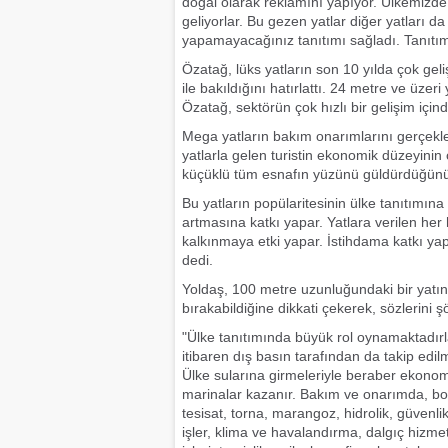
doğal olarak reklamını yapıyor. Ülkemizde 
geliyorlar. Bu gezen yatlar diğer yatları da
yapamayacağınız tanıtımı sağladı. Tanıtım
Özatağ, lüks yatların son 10 yılda çok geli
ile bakıldığını hatırlattı. 24 metre ve üzer
Özatağ, sektörün çok hızlı bir gelişim içi
Mega yatların bakım onarımlarını gerçekle
yatlarla gelen turistin ekonomik düzeyinin
küçüklü tüm esnafın yüzünü güldürdüğünü 
Bu yatların popülaritesinin ülke tanıtımına 
artmasına katkı yapar. Yatlara verilen her
kalkınmaya etki yapar. İstihdama katkı yapar
dedi.
Yoldaş, 100 metre uzunluğundaki bir yatın
bırakabildiğine dikkati çekerek, sözlerini 
"Ülke tanıtımında büyük rol oynamaktadırl
itibaren dış basın tarafından da takip edil
Ülke sularına girmeleriyle beraber ekonomik 
marinalar kazanır. Bakım ve onarımda, boya
tesisat, torna, marangoz, hidrolik, güven
işler, klima ve havalandırma, dalgıç hizmetler