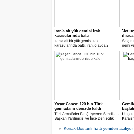
İran'a ait yük gemisi Irak
'Jet u
karasularında battı
ihraca
İran'a ait bir yük gemisi Irak
Salgın
karasularında battı. İran, olayda 2
gemi ve 
kişinin hayatını kaybettiğini açıkladı.
Türkiye
7.8 art
artıran 
Yaşar Canca: 120 bin Türk
Gemile
gemiadamı denizde kaldı
başlat
Türk Armatörler Birliği İşveren Sendikası
Ulaştır
Başkan Yardımcısı ve İnce Denizcilik
Karaism
Teknik Müdürü mühendis Ahmet Yaşar
denizci
Canca, pandemi nedeniyle dünya
sonucu
Konak-Bostanlı hattı yeniden açılıyor
denizlerinde mahsur kalan 120 bin Türk
geçiril