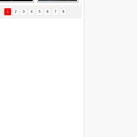
EÇİL ÖZYANIK
Delta uçağına 
Ford Focus RS 
 Değişti?
yıldırım çarptı
(2015)
1
2
3
4
5
6
7
8
DNAN SAKA
iman Kenti Aliağa"
ERİÇ KÖYATASI
yraksız Vatan !