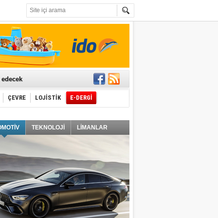
t edecek
ÇEVRE
LOJİSTİK
E-DERGİ
ğlayacak
OMOTİV
TEKNOLOJİ
LİMANLAR
i