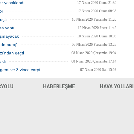
lar yasaklandı
 gemilerinde yolcu taşımacılığını
kaldırmayı planlıyor.
17 Nisan 2020 Cuma 21:39
caklarını açıkladı.
or
17 Nisan 2020 Cuma 08:35
eçti
16 Nisan 2020 Perşembe 11:20
za yaptı
12 Nisan 2020 Pazar 11:42
lışmayacak
10 Nisan 2020 Cuma 10:05
'demuraj'
09 Nisan 2020 Perşembe 13:29
zı'ndan geçti
08 Nisan 2020 Çarşamba 19:04
eldi
08 Nisan 2020 Çarşamba 17:14
gemi ve 3 vince çarptı
07 Nisan 2020 Salı 15:57
RYOLU
HABERLEŞME
HAVA YOLLARI