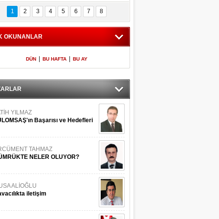
Bilinmeyen 
İşte Meclis'e giren 
nleriyle İstanbul 
600 milletvekilinin 
1
2
3
4
5
6
7
8
Adaları
listesi
K OKUNANLAR
|
|
DÜN
BU HAFTA
BU AY
ZARLAR
TİH YILMAZ
LOMSAŞ'ın Başarısı ve Hedefleri
RCÜMENT TAHMAZ
ÜMRÜKTE NELER OLUYOR?
USA ALİOĞLU
vacılıkta iletişim