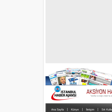
|
|
|
Ana Sayfa
Künye
İletişim
Sık Kulla