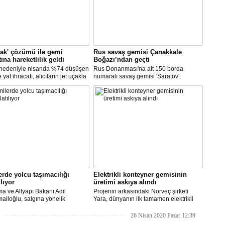
çak' çözümü ile gemi
Rus savaş gemisi Çanakkale
tına hareketlilik geldi
Boğazı’ndan geçti
 nedeniyle nisanda %74 düşüşen
Rus Donanması'na ait 150 borda
yat ihracatı, alıcıların jet uçakla
numaralı savaş gemisi 'Saratov',
'ye getirilmesi ile mayısta yüzde
Çanakkale Boğazından geçti.
tı. Gemi inşa, geçen ay ihracatını
iki sektörden biri oldu.
rde yolcu taşımacılığı
Elektrikli konteyner gemisinin
ılıyor
üretimi askıya alındı
ma ve Altyapı Bakanı Adil
Projenin arkasındaki Norveç şirketi
ailoğlu, salgına yönelik
Yara, dünyanın ilk tamamen elektrikli
lik sektöründe alınan tedbirler
otonom konteyner gemisi Yara
 normalleşme sürecinin hayata
Birkeland’i, koronavirüs salgını ve
26 Nisan 2020 Pazar 12:39
diğini ve turistik amaçlı gemiler ve
belirsiz piyasa koşulları nedeniyle rafa