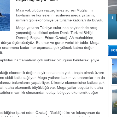
değer doğuruyor." dedi.
Mavi yolculuğun vazgeçilmez adresi Muğla'nın
koylarını ve körfezlerini süsleyen mega yatların,
1
isimleri gibi ekonomiye ve turizme katkıları da büyük.
Mega yatların Türkiye sularında seyirlerinde artış
yaşandığına dikkati çeken Deniz Turizmi Birliği
Derneği Başkanı Erkan Özatağ, AA muhabirine,
 dünya üçüncüsüyüz. Bu onur ve gurur verici bir tablo. Mega
kım onarımına kadar her aşamada çok yüksek katma değer
FOT
i.
aptıkları harcamaların çok yüksek olduğunu belirterek, şöyle
aktığı ekonomik değer, seyir esnasında yakıt başta olmak üzere
 ciddi katkı sağlıyor. Mega yatların bakım ve onarımlarının da
 plansız bakımlarını yapabiliyor. Ülkemiz ekonomisine katkısı çok
0 katı daha ekonomik büyüklüğü var. Mega yatlar boyutu ile daha
Tü
afirlerin varlıklı olmasından dolayı bölgeye ekonomik değer
ip edildiğine işaret eden Özatağ, "Geldiği ülke ve lokasyonun da