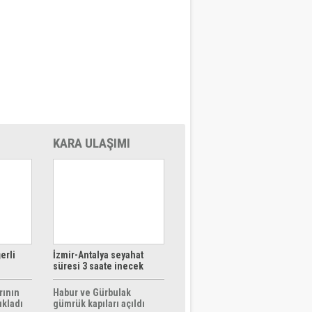
KARA ULAŞIMI
erli
İzmir-Antalya seyahat
süresi 3 saate inecek
rının
Habur ve Gürbulak
ıkladı
gümrük kapıları açıldı