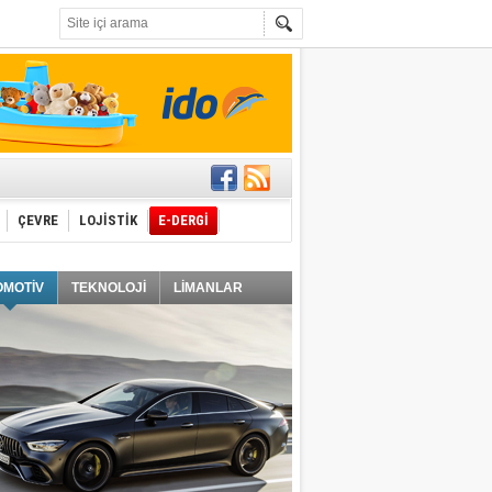
t edecek
ÇEVRE
LOJİSTİK
E-DERGİ
ğlayacak
OMOTİV
TEKNOLOJİ
LİMANLAR
i