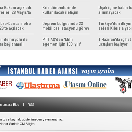
ma Bakanı açıkladı:
Kriz dönemlerinde
Uçak içine kabin b
erleri 28 Mayıs'ta
kullanılacak iletişim
alınmayacak
r
yöntemleri rehberi
hazırlandı
bze-Darıca metro
Deprem bölgesinde 23
Türkiye’den ilk yurt
23'te açılacak
mobil baz istasyonu görev
seferi Kıbrıs’a yap
yapıyor
ir demiryolu ile
PTT AŞ'den 'Millî
1 Haziran'da iç hat
ra bağlanmalı
egemenliğin 100. yılı'
uçuşları başlıyor
konulu anma pulu
|
nılanlara Ekle
RSS
insiz ve kaynak gösterilmeden yayınlanamaz.
Haber Scripti
:
CM Bilişim