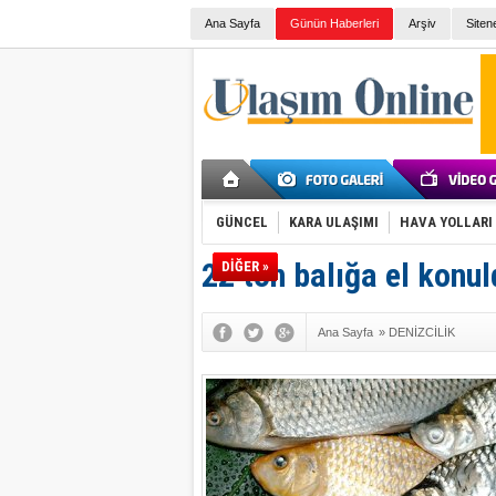
Ana Sayfa
Günün Haberleri
Arşiv
Siten
GÜNCEL
KARA ULAŞIMI
HAVA YOLLARI
22 ton balığa el konul
DİĞER »
Ana Sayfa
»
DENİZCİLİK