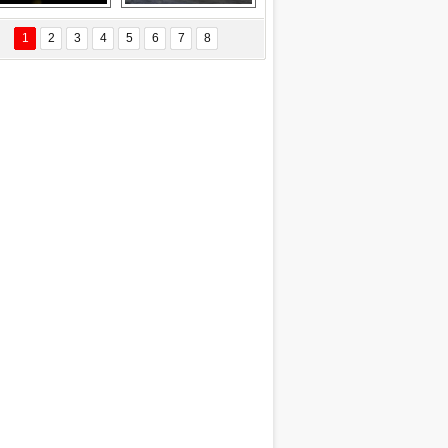
EÇİL ÖZYANIK
Delta uçağına 
Ford Focus RS 
 Değişti?
yıldırım çarptı
(2015)
1
2
3
4
5
6
7
8
DNAN SAKA
iman Kenti Aliağa"
ERİÇ KÖYATASI
yraksız Vatan !