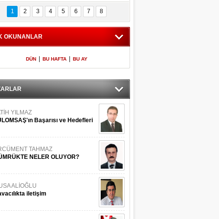
Bilinmeyen 
İşte Meclis'e giren 
nleriyle İstanbul 
600 milletvekilinin 
1
2
3
4
5
6
7
8
Adaları
listesi
K OKUNANLAR
|
|
DÜN
BU HAFTA
BU AY
ZARLAR
TİH YILMAZ
LOMSAŞ'ın Başarısı ve Hedefleri
RCÜMENT TAHMAZ
ÜMRÜKTE NELER OLUYOR?
USA ALİOĞLU
vacılıkta iletişim