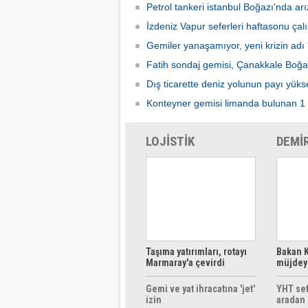
Petrol tankeri istanbul Boğazı'nda arı
İzdeniz Vapur seferleri haftasonu ça
Gemiler yanaşamıyor, yeni krizin adı 
Fatih sondaj gemisi, Çanakkale Boğa
Dış ticarette deniz yolunun payı yüks
Konteyner gemisi limanda bulunan 1 
LOJİSTİK
DEMİ
Taşıma yatırımları, rotayı
Bakan K
Marmaray'a çevirdi
müjdeyi
ücretsi
Gemi ve yat ihracatına 'jet'
YHT sef
izin
aradan 