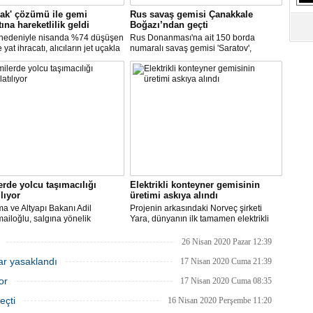
S
çak' çözümü ile gemi
Rus savaş gemisi Çanakkale
Ne
tına hareketlilik geldi
Boğazı’ndan geçti
 nedeniyle nisanda %74 düşüşen
Rus Donanması'na ait 150 borda
yat ihracatı, alıcıların jet uçakla
numaralı savaş gemisi 'Saratov',
'ye getirilmesi ile mayısta yüzde
Çanakkale Boğazından geçti.
A
tı. Gemi inşa, geçen ay ihracatını
"L
iki sektörden biri oldu.
M
Ba
rde yolcu taşımacılığı
Elektrikli konteyner gemisinin
ılıyor
üretimi askıya alındı
ma ve Altyapı Bakanı Adil
Projenin arkasındaki Norveç şirketi
ailoğlu, salgına yönelik
Yara, dünyanın ilk tamamen elektrikli
lik sektöründe alınan tedbirler
otonom konteyner gemisi Yara
 normalleşme sürecinin hayata
Birkeland’i, koronavirüs salgını ve
26 Nisan 2020 Pazar 12:39
diğini ve turistik amaçlı gemiler ve
belirsiz piyasa koşulları nedeniyle rafa
lar yasaklandı
 gemilerinde yolcu taşımacılığını
kaldırmayı planlıyor.
17 Nisan 2020 Cuma 21:39
caklarını açıkladı.
or
17 Nisan 2020 Cuma 08:35
eçti
16 Nisan 2020 Perşembe 11:20