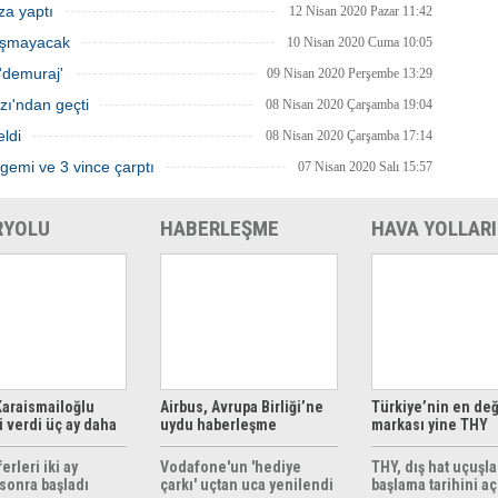
za yaptı
12 Nisan 2020 Pazar 11:42
lışmayacak
10 Nisan 2020 Cuma 10:05
'demuraj'
09 Nisan 2020 Perşembe 13:29
zı'ndan geçti
08 Nisan 2020 Çarşamba 19:04
eldi
08 Nisan 2020 Çarşamba 17:14
gemi ve 3 vince çarptı
07 Nisan 2020 Salı 15:57
RYOLU
HABERLEŞME
HAVA YOLLARI
araismailoğlu
Airbus, Avrupa Birliği’ne
Türkiye’nin en değ
 verdi üç ay daha
uydu haberleşme
markası yine THY
z
çözümleri sunuyor
erleri iki ay
Vodafone'un 'hediye
THY, dış hat uçuşla
sonra başladı
çarkı' uçtan uca yenilendi
başlama tarihini aç