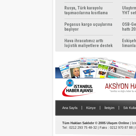
Rusya, Türk karayolu
Ulaştır
taşımacılarına kısıtlama
YHT sef
getirebilir
başlıyo
Pegasus kargo uçuşlarına
OSB-Ge
başlıyor
hattı 20
Hava ihracatımız arttı
Eskişeh
lojistik maliyetlere destek
limanla
gerek
|
|
|
Ana Sayfa
Künye
İletişim
Sık Kulla
Tüm Hakları Saklıdır © 2005 Ulaşım Online
| İz
Tel : 0212 293 75 48-32 | Faks : 0212 970 87 88 |