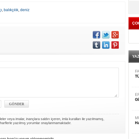
yö
çı
,
balıkçılık
,
deniz
ÇO
YA
FA
TÜ
E
G
M
ler veya imalar, inançlara saldırı içeren, imla kuralları ile yazılmamış,
Ha
harflerle yazılmış yorumlar onaylanmamaktadır.