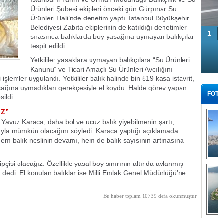
Ürünleri Şubesi ekipleri önceki gün Gürpınar Su
Ürünleri Hali’nde denetim yaptı. İstanbul Büyükşehir
Belediyesi Zabıta ekiplerinin de katıldığı denetimler
1
sırasında balıklarda boy yasağına uymayan balıkçılar
tespit edildi.
Yetkililer yasaklara uymayan balıkçılara “Su Ürünleri
Kanunu” ve Ticari Amaçlı Su Ürünleri Avcılığını
lemler uygulandı. Yetkililer balık halinde bin 519 kasa istavrit,
asağına uymadıkları gerekçesiyle el koydu. Halde görev yapan
FOT
ildi.
IZ”
Yavuz Karaca, daha bol ve ucuz balık yiyebilmenin şartı,
sıyla mümkün olacağını söyledi. Karaca yaptığı açıklamada
, hem balık neslinin devamı, hem de balık sayısının artmasına
Tü
ipçisi olacağız. Özellikle yasal boy sınırının altında avlanmış
dedi. El konulan balıklar ise Milli Emlak Genel Müdürlüğü’ne
Bu haber toplam 10739 defa okunmuştur