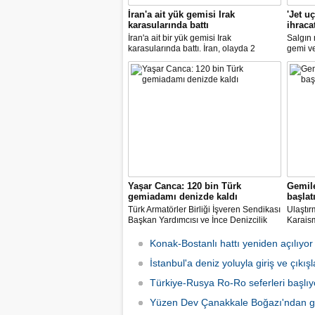
İran'a ait yük gemisi Irak
'Jet u
karasularında battı
ihraca
İran'a ait bir yük gemisi Irak
Salgın
karasularında battı. İran, olayda 2
gemi ve 
kişinin hayatını kaybettiğini açıkladı.
Türkiye
7.8 art
artıran 
Yaşar Canca: 120 bin Türk
Gemile
gemiadamı denizde kaldı
başlat
Türk Armatörler Birliği İşveren Sendikası
Ulaştır
Başkan Yardımcısı ve İnce Denizcilik
Karaism
Teknik Müdürü mühendis Ahmet Yaşar
denizci
Canca, pandemi nedeniyle dünya
sonucu
Konak-Bostanlı hattı yeniden açılıyor
denizlerinde mahsur kalan 120 bin Türk
geçiril
denizcisinin ülkeye dönmek için
İstanbul'a deniz yoluyla giriş ve çıkış
gezinti
beklediğini açıkladı.
başlata
Türkiye-Rusya Ro-Ro seferleri başlıy
Yüzen Dev Çanakkale Boğazı'ndan g