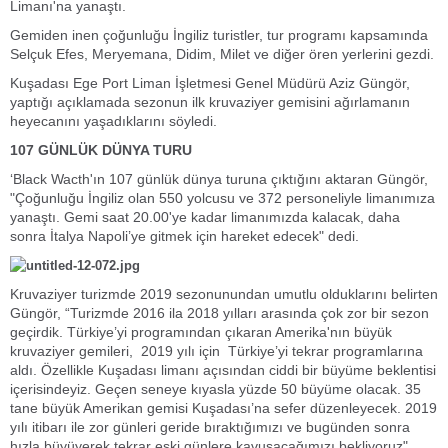
Limanı'na yanaştı.
Gemiden inen çoğunluğu İngiliz turistler, tur programı kapsamında
Selçuk Efes, Meryemana, Didim, Milet ve diğer ören yerlerini gezdi.
Kuşadası Ege Port Liman İşletmesi Genel Müdürü Aziz Güngör,
yaptığı açıklamada sezonun ilk kruvaziyer gemisini ağırlamanın
heyecanını yaşadıklarını söyledi.
107 GÜNLÜK DÜNYA TURU
‘Black Wacth'ın 107 günlük dünya turuna çıktığını aktaran Güngör,
"Çoğunluğu İngiliz olan 550 yolcusu ve 372 personeliyle limanımıza
yanaştı. Gemi saat 20.00'ye kadar limanımızda kalacak, daha
sonra İtalya Napoli’ye gitmek için hareket edecek" dedi.
Kruvaziyer turizmde 2019 sezonunundan umutlu olduklarını belirten
Güngör, “Turizmde 2016 ila 2018 yılları arasında çok zor bir sezon
geçirdik. Türkiye’yi programından çıkaran Amerika'nın büyük
kruvaziyer gemileri, 2019 yılı için Türkiye’yi tekrar programlarına
aldı. Özellikle Kuşadası limanı açısından ciddi bir büyüme beklentisi
içerisindeyiz. Geçen seneye kıyasla yüzde 50 büyüme olacak. 35
tane büyük Amerikan gemisi Kuşadası’na sefer düzenleyecek. 2019
yılı itibarı ile zor günleri geride bıraktığımızı ve bugünden sonra
hızla büyüyerek tekrar eski günlere kavuşacağımızı bekliyoruz"