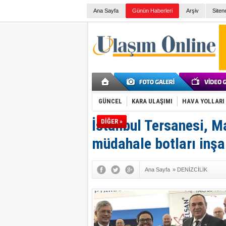
Ana Sayfa
Günün Haberleri
Arşiv
Siten
GÜNCEL
KARA ULAŞIMI
HAVA YOLLARI
İstanbul Tersanesi, M
DİĞER »
müdahale botları inş
Ana Sayfa
»
DENİZCİLİK