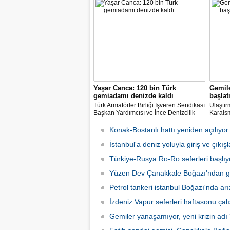
7.8 art
artıran 
Yaşar Canca: 120 bin Türk
Gemile
gemiadamı denizde kaldı
başlat
Türk Armatörler Birliği İşveren Sendikası
Ulaştır
Başkan Yardımcısı ve İnce Denizcilik
Karaism
Teknik Müdürü mühendis Ahmet Yaşar
denizci
Canca, pandemi nedeniyle dünya
sonucu
Konak-Bostanlı hattı yeniden açılıyor
denizlerinde mahsur kalan 120 bin Türk
geçiril
denizcisinin ülkeye dönmek için
İstanbul'a deniz yoluyla giriş ve çıkış
gezinti
beklediğini açıkladı.
başlata
Türkiye-Rusya Ro-Ro seferleri başlıy
Yüzen Dev Çanakkale Boğazı'ndan g
Petrol tankeri istanbul Boğazı'nda arı
İzdeniz Vapur seferleri haftasonu ça
Gemiler yanaşamıyor, yeni krizin adı 