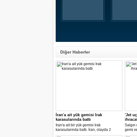
Diğer Haberler
İran'a ait yük gemisi Irak
'Jet u
karasularında battı
ihraca
İran'a ait bir yük gemisi Irak
Salgın
karasularında battı. İran, olayda 2
gemi ve 
kişinin hayatını kaybettiğini açıkladı.
Türkiye