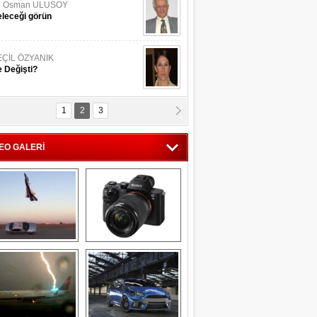
li Osman ULUSOY
leceği görün
EÇİL ÖZYANIK
 Değişti?
1
2
3
DNAN SAKA
iman Kenti Aliağa"
EO GALERİ
ERİÇ KÖYATASI
yraksız Vatan !
Savaş uçağı 
Sony Alpha 7R II ön 
pilotundan 
inceleme
muhteşem gösteri