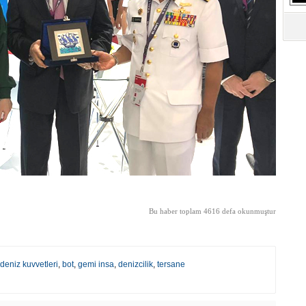
Bu haber toplam 4616 defa okunmuştur
deniz kuvvetleri
,
bot
,
gemi insa
,
denizcilik
,
tersane