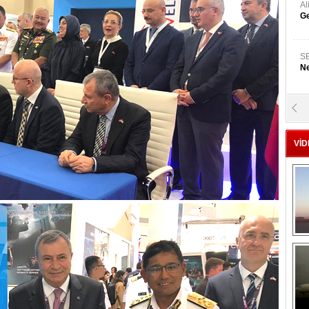
A
Ge
S
Ne
A
"L
VİD
M
Ba