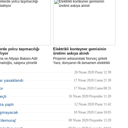
tı. Gemi inşa, geçen ay ihracatını
iki sektörden biri oldu.
rde yolcu taşımacılığı
Elektrikli konteyner gemisinin
ılıyor
üretimi askıya alındı
ma ve Altyapı Bakanı Adil
Projenin arkasındaki Norveç şirketi
ailoğlu, salgına yönelik
Yara, dünyanın ilk tamamen elektrikli
lik sektöründe alınan tedbirler
otonom konteyner gemisi Yara
 normalleşme sürecinin hayata
Birkeland’i, koronavirüs salgını ve
26 Nisan 2020 Pazar 12:39
diğini ve turistik amaçlı gemiler ve
belirsiz piyasa koşulları nedeniyle rafa
lar yasaklandı
 gemilerinde yolcu taşımacılığını
kaldırmayı planlıyor.
17 Nisan 2020 Cuma 21:39
caklarını açıkladı.
or
17 Nisan 2020 Cuma 08:35
eçti
16 Nisan 2020 Perşembe 11:20
za yaptı
12 Nisan 2020 Pazar 11:42
lışmayacak
10 Nisan 2020 Cuma 10:05
'demuraj'
09 Nisan 2020 Perşembe 13:29