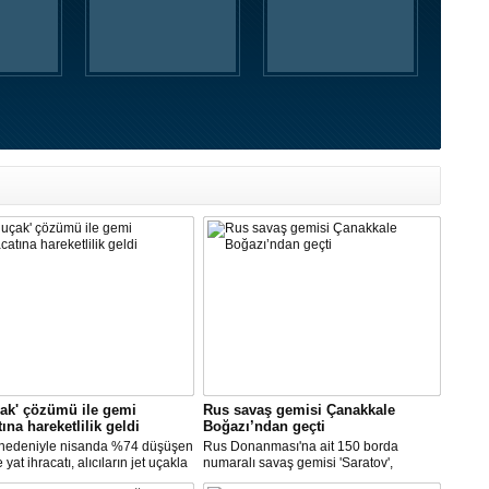
çak' çözümü ile gemi
Rus savaş gemisi Çanakkale
tına hareketlilik geldi
Boğazı’ndan geçti
 nedeniyle nisanda %74 düşüşen
Rus Donanması'na ait 150 borda
yat ihracatı, alıcıların jet uçakla
numaralı savaş gemisi 'Saratov',
'ye getirilmesi ile mayısta yüzde
Çanakkale Boğazından geçti.