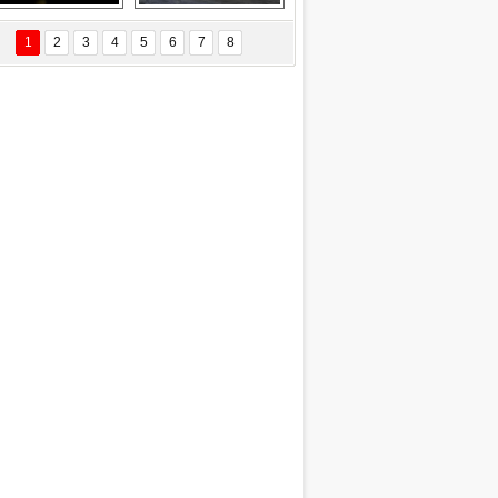
Delta uçağına 
Ford Focus RS 
yıldırım çarptı
(2015)
1
2
3
4
5
6
7
8