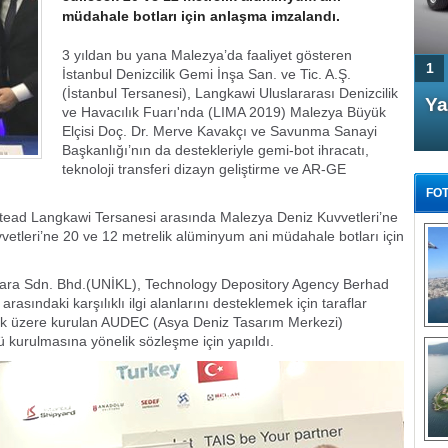
müdahale botları için anlaşma imzalandı.
3 yıldan bu yana Malezya’da faaliyet gösteren
1
İstanbul Denizcilik Gemi İnşa San. ve Tic. A.Ş.
(İstanbul Tersanesi), Langkawi Uluslararası Denizcilik
4 Kapılı AMG GT Coupe
Ya
ve Havacılık Fuarı'nda (LIMA 2019) Malezya Büyük
Türkiye'de satışa çıktı
Elçisi Doç. Dr. Merve Kavakçı ve Savunma Sanayi
Başkanlığı’nın da destekleriyle gemi-bot ihracatı,
teknoloji transferi dizayn geliştirme ve AR-GE
FOT
oustead Langkawi Tersanesi arasında Malezya Deniz Kuvvetleri’ne
etleri’ne 20 ve 12 metrelik alüminyum ani müdahale botları için
al Mara Sdn. Bhd.(UNİKL), Technology Depository Agency Berhad
asındaki karşılıklı ilgi alanlarını desteklemek için taraflar
FA
TÜ
ak üzere kurulan AUDEC (Asya Deniz Tasarım Merkezi)
Tü
ü kurulmasına yönelik sözleşme için yapıldı.
E
G