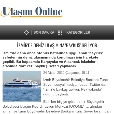
SON DAKİKA
KATEGORİLER
İZMİR'DE DENİZ ULAŞIMINA 'BAYKUŞ' GELİYOR
İzmir’de daha önce otobüs hatlarında uygulanan ‘baykuş’
seferlerinin deniz ulaşımına da konulması için harekete
geçildi. Bu kapsamda Karşıyaka ve Alsancak iskeleleri
arasında dört kez ‘baykuş’ seferi yapılacak.
24 Nisan 2019 Çarşamba 15:11
İzmir Büyükşehir Belediye Başkanı Tunç
Soyer, sosyal medya hesabı Twitter’dan
“İzmir'e baykuş geliyor. Pek yakında”
notunu paylaştı.
Edinilen bilgiye göre, İzmir Büyükşehir
Belediyesi Ulaşım Koordinasyon Merkezi (UKOME) tarafından
alınan ve İzmir Büyükşehir Belediye Başkanı Tunç Soyer tarafından