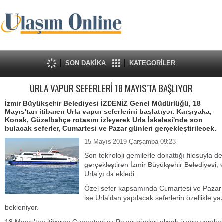
SON DAKİKA
KATEGORİLER
URLA VAPUR SEFERLERİ 18 MAYIS'TA BAŞLIYOR
İzmir Büyükşehir Belediyesi İZDENİZ Genel Müdürlüğü, 18
Mayıs'tan itibaren Urla vapur seferlerini başlatıyor. Karşıyaka,
Konak, Güzelbahçe rotasını izleyerek Urla İskelesi'nde son
bulacak seferler, Cumartesi ve Pazar günleri gerçekleştirilecek.
15 Mayıs 2019 Çarşamba 09:23
Son teknoloji gemilerle donattığı filosuyla 
gerçekleştiren İzmir Büyükşehir Belediyesi, v
Urla’yı da ekledi.
Özel sefer kapsamında Cumartesi ve Pazar
ise Urla'dan yapılacak seferlerin özellikle
bekleniyor.
18 Mayıs'tan itibaren Cumartesi ve Pazar günleri olmak üzere yapılacak