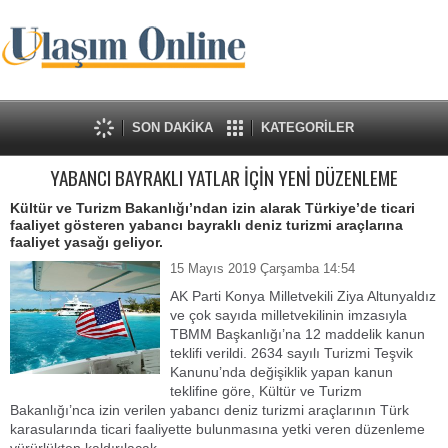
SON DAKİKA
KATEGORİLER
YABANCI BAYRAKLI YATLAR İÇİN YENİ DÜZENLEME
Kültür ve Turizm Bakanlığı’ndan izin alarak Türkiye’de ticari
faaliyet gösteren yabancı bayraklı deniz turizmi araçlarına
faaliyet yasağı geliyor.
15 Mayıs 2019 Çarşamba 14:54
AK Parti Konya Milletvekili Ziya Altunyaldız
ve çok sayıda milletvekilinin imzasıyla
TBMM Başkanlığı’na 12 maddelik kanun
teklifi verildi. 2634 sayılı Turizmi Teşvik
Kanunu’nda değişiklik yapan kanun
teklifine göre, Kültür ve Turizm
Bakanlığı’nca izin verilen yabancı deniz turizmi araçlarının Türk
karasularında ticari faaliyette bulunmasına yetki veren düzenleme