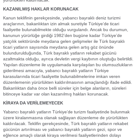
yürürlükten kaldırılacak.
KAZANILMIŞ HAKLAR KORUNACAK
Kanun teklifinin gerekçesinde, yabancı bayraklı deniz turizmi
araçlarının, bakanlıktan izin almak suretiyle Türkiye’de ticari
faaliyette bulunabilmekte olduğu vurgulandı. Ancak bu durumun,
kanunun yürürlüğe girdiği 1982’den bugüne kadar Türkiye’de
yatçılık sektöründe meydana gelen gelişmeler ile Türk bayraklı
ticari yatların sayısında meydana gelen artış göz önünde
bulundurulduğunda, Türk bayraklı yatların rekabet gücünü
azaltmakta olduğu, ayrıca devletin vergi kaybının oluştuğu belirtildi.
Yapılan düzenleme ile uygulamada karşılaşılan bu olumsuzlukların
giderilmesi amacıyla, yabancı bayraklı yatların Türkiye
karasularında ticari faaliyette bulunabilmelerine imkan veren
düzenlemenin yürürlükten kaldırılmasının amaçlandığı ifade edildi.
Bakanlıktan daha önce belli süreler için belge alanların, süreleri
bitinceye kadar var olan kazanılmış hakları korunacak.
KİRAYA DA VERİLEMEYECEK
Yabancı bayraklı yatların Türkiye’de turizm faaliyetinde bulunmak
üzere kiralanmasına olanak sağlayan düzenleme de yürürlükten
kaldırılacak. Teklifin gerekçesinde, Türk bayraklı yatların rekabet
gücünün artırılması ve yabancı bayraklı yatların gezi, spor ve
eğlence amaçlı olarak kiraya verilmesi faaliyetlerinden dolayı