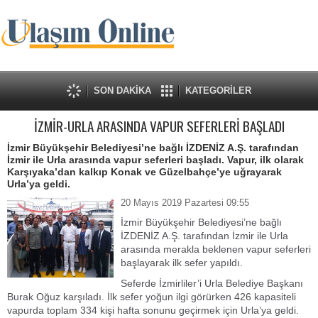
SON DAKİKA
KATEGORİLER
İZMİR-URLA ARASINDA VAPUR SEFERLERİ BAŞLADI
İzmir Büyükşehir Belediyesi’ne bağlı İZDENİZ A.Ş. tarafından
İzmir ile Urla arasında vapur seferleri başladı. Vapur, ilk olarak
Karşıyaka’dan kalkıp Konak ve Güzelbahçe’ye uğrayarak
Urla’ya geldi.
20 Mayıs 2019 Pazartesi 09:55
İzmir Büyükşehir Belediyesi’ne bağlı
İZDENİZ A.Ş. tarafından İzmir ile Urla
arasında merakla beklenen vapur seferleri
başlayarak ilk sefer yapıldı.
Seferde İzmirliler’i Urla Belediye Başkanı
Burak Oğuz karşıladı. İlk sefer yoğun ilgi görürken 426 kapasiteli
vapurda toplam 334 kişi hafta sonunu geçirmek için Urla’ya geldi.