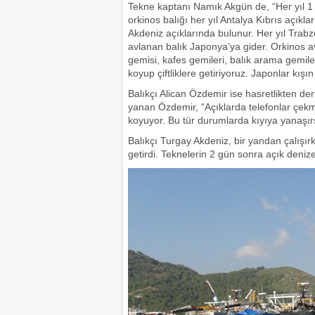
Tekne kaptanı Namık Akgün de, “Her yıl 1 ay
orkinos balığı her yıl Antalya Kıbrıs açıkla
Akdeniz açıklarında bulunur. Her yıl Trab
avlanan balık Japonya’ya gider. Orkinos av
gemisi, kafes gemileri, balık arama gemiler
koyup çiftliklere getiriyoruz. Japonlar kışın
Balıkçı Alican Özdemir ise hasretlikten der
yanan Özdemir, “Açıklarda telefonlar çekmi
koyuyor. Bu tür durumlarda kıyıya yanaşırs
Balıkçı Turgay Akdeniz, bir yandan çalışırk
getirdi. Teknelerin 2 gün sonra açık deniz