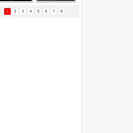
EÇİL ÖZYANIK
Delta uçağına 
Ford Focus RS 
 Değişti?
yıldırım çarptı
(2015)
1
2
3
4
5
6
7
8
DNAN SAKA
iman Kenti Aliağa"
ERİÇ KÖYATASI
yraksız Vatan !