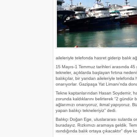
aileleriyle telefonda hasret giderip balık ağ
15 Mayıs-1 Temmuz tarihleri arasında 45 gü
tekneler, açıklarda başlayan fırtına nede
balıkçılar, bir yandan aileleriyle telefonda
onarıyorlar. Gazipaşa Yat Limanı'nda don
Tekne kaptanlarından Hasan Soydemir, ha
zorunda kaldıklarını belirterek “2 gündür 
ağlarımızı onarıyoruz, ikmal yapıyoruz. Biz
yapan balıkçı tekneleriyiz” dedi.
Balıkçı Doğan Ege, uluslararası sularda ork
buradayız. Rızkımızı aramaya geldik. Teme
ısındığında balık ortaya çıkacaktır” diye k