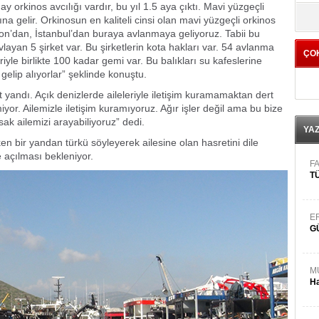
 orkinos avcılığı vardır, bu yıl 1.5 aya çıktı. Mavi yüzgeçli
yö
rına gelir. Orkinosun en kaliteli cinsi olan mavi yüzgeçli orkinos
zon’dan, İstanbul’dan buraya avlanmaya geliyoruz. Tabii bu
layan 5 şirket var. Bu şirketlerin kota hakları var. 54 avlanma
ÇO
iyle birlikte 100 kadar gemi var. Bu balıkları su kafeslerine
 gelip alıyorlar” şeklinde konuştu.
t yandı. Açık denizlerde aileleriyle iletişim kuramamaktan dert
yor. Ailemizle iletişim kuramıyoruz. Ağır işler değil ama bu bize
ak ailemizi arayabiliyoruz” dedi.
YA
en bir yandan türkü söyleyerek ailesine olan hasretini dile
e açılması bekleniyor.
FA
TÜ
E
G
M
Ha