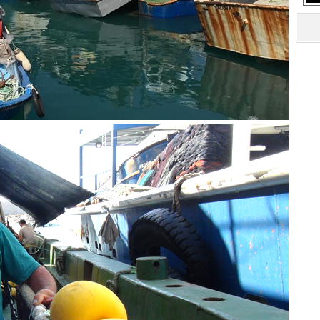
S
Ne
A
"L
M
Ba