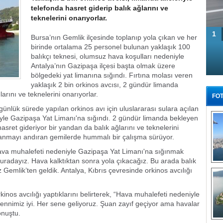
telefonda hasret giderip balık ağlarını ve
teknelerini onarıyorlar.
1
Bursa’nın Gemlik ilçesinde toplanıp yola çıkan ve her
birinde ortalama 25 personel bulunan yaklaşık 100
balıkçı teknesi, olumsuz hava koşulları nedeniyle
Antalya’nın Gazipaşa ilçesi başta olmak üzere
bölgedeki yat limanına sığındı. Fırtına molası veren
yaklaşık 2 bin orkinos avcısı, 2 gündür limanda
larını ve teknelerini onarıyorlar.
FOT
nlük sürede yapılan orkinos avı için uluslararası sulara açılan
niyle Gazipaşa Yat Limanı'na sığındı. 2 gündür limanda bekleyen
 hasret gideriyor bir yandan da balık ağlarını ve teknelerini
anmayı andıran gemilerde hummalı bir çalışma sürüyor.
va muhalefeti nedeniyle Gazipaşa Yat Limanı'na sığınmak
buradayız. Hava kalktıktan sonra yola çıkacağız. Bu arada balık
Tü
 Gemlik’ten geldik. Antalya, Kıbrıs çevresinde orkinos avcılığı
inos avcılığı yaptıklarını belirterek, “Hava muhalefeti nedeniyle
nnimiz iyi. Her sene geliyoruz. Şuan zayıf geçiyor ama havalar
onuştu.