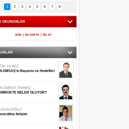
Bilinmeyen 
İşte Meclis'e giren 
nleriyle İstanbul 
600 milletvekilinin 
1
2
3
4
5
6
7
8
Adaları
listesi
K OKUNANLAR
|
|
DÜN
BU HAFTA
BU AY
ZARLAR
TİH YILMAZ
LOMSAŞ'ın Başarısı ve Hedefleri
RCÜMENT TAHMAZ
ÜMRÜKTE NELER OLUYOR?
USA ALİOĞLU
vacılıkta iletişim