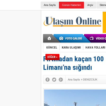
Ana Sayfa
Günün Haberleri
Arşiv
Siten
GÜNCEL
KARA ULAŞIMI
HAVA YOLLARI
Fırtınadan kaçan 100 
DİĞER »
Limanı’na sığındı
Ana Sayfa
»
DENİZCİLİK