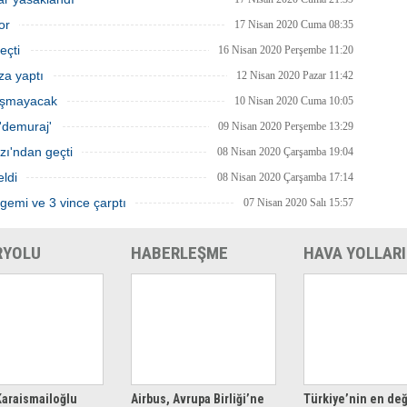
caklarını açıkladı.
or
17 Nisan 2020 Cuma 08:35
eçti
16 Nisan 2020 Perşembe 11:20
za yaptı
12 Nisan 2020 Pazar 11:42
lışmayacak
10 Nisan 2020 Cuma 10:05
'demuraj'
09 Nisan 2020 Perşembe 13:29
zı'ndan geçti
08 Nisan 2020 Çarşamba 19:04
eldi
08 Nisan 2020 Çarşamba 17:14
gemi ve 3 vince çarptı
07 Nisan 2020 Salı 15:57
RYOLU
HABERLEŞME
HAVA YOLLARI
araismailoğlu
Airbus, Avrupa Birliği’ne
Türkiye’nin en değ