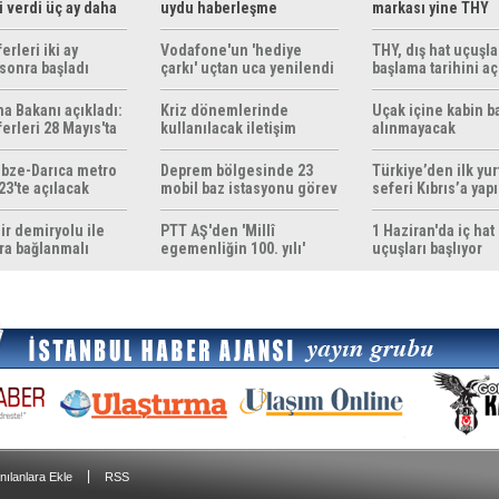
 verdi üç ay daha
uydu haberleşme
markası yine THY
z
çözümleri sunuyor
erleri iki ay
Vodafone'un 'hediye
THY, dış hat uçuşla
sonra başladı
çarkı' uçtan uca yenilendi
başlama tarihini aç
ma Bakanı açıkladı:
Kriz dönemlerinde
Uçak içine kabin b
erleri 28 Mayıs'ta
kullanılacak iletişim
alınmayacak
r
yöntemleri rehberi
hazırlandı
bze-Darıca metro
Deprem bölgesinde 23
Türkiye’den ilk yurt
23'te açılacak
mobil baz istasyonu görev
seferi Kıbrıs’a yap
yapıyor
ir demiryolu ile
PTT AŞ'den 'Millî
1 Haziran'da iç hat
ra bağlanmalı
egemenliğin 100. yılı'
uçuşları başlıyor
konulu anma pulu
|
nılanlara Ekle
RSS