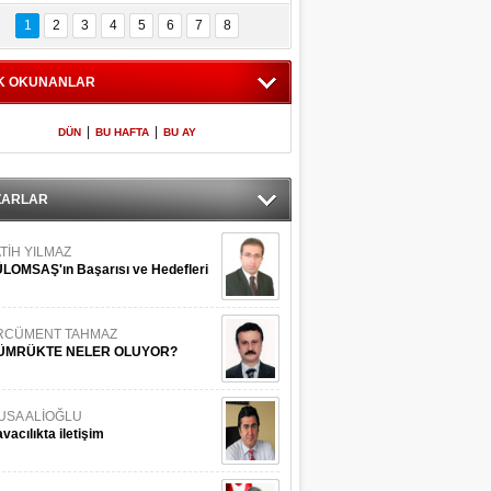
Bilinmeyen 
İşte Meclis'e giren 
nleriyle İstanbul 
600 milletvekilinin 
1
2
3
4
5
6
7
8
Adaları
listesi
K OKUNANLAR
|
|
DÜN
BU HAFTA
BU AY
ZARLAR
TİH YILMAZ
LOMSAŞ'ın Başarısı ve Hedefleri
RCÜMENT TAHMAZ
ÜMRÜKTE NELER OLUYOR?
USA ALİOĞLU
vacılıkta iletişim