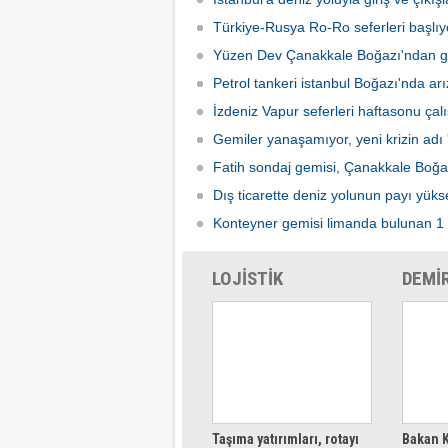
beklediğini açıkladı.
başlata
Türkiye-Rusya Ro-Ro seferleri başlıy
Yüzen Dev Çanakkale Boğazı'ndan g
Petrol tankeri istanbul Boğazı'nda arı
İzdeniz Vapur seferleri haftasonu ça
Gemiler yanaşamıyor, yeni krizin adı 
Fatih sondaj gemisi, Çanakkale Boğa
Dış ticarette deniz yolunun payı yüks
Konteyner gemisi limanda bulunan 1 
LOJİSTİK
DEMİ
Taşıma yatırımları, rotayı
Bakan K