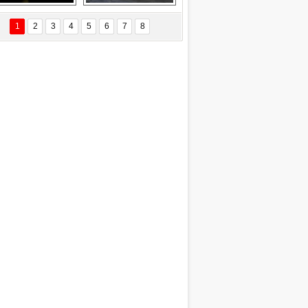
EÇİL ÖZYANIK
Delta uçağına 
Ford Focus RS 
 Değişti?
yıldırım çarptı
(2015)
1
2
3
4
5
6
7
8
DNAN SAKA
iman Kenti Aliağa"
ERİÇ KÖYATASI
yraksız Vatan !