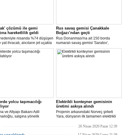
çak' çözümü ile gemi
Rus savaş gemisi Çanakkale
tına hareketlilik geldi
Boğazı’ndan geçti
 nedeniyle nisanda %74 düşüşen
Rus Donanması'na ait 150 borda
yat ihracatı, alıcıların jet uçakla
numaralı savaş gemisi 'Saratov',
'ye getirilmesi ile mayısta yüzde
Çanakkale Boğazından geçti.
tı. Gemi inşa, geçen ay ihracatını
iki sektörden biri oldu.
rde yolcu taşımacılığı
Elektrikli konteyner gemisinin
ılıyor
üretimi askıya alındı
ma ve Altyapı Bakanı Adil
Projenin arkasındaki Norveç şirketi
ailoğlu, salgına yönelik
Yara, dünyanın ilk tamamen elektrikli
lik sektöründe alınan tedbirler
otonom konteyner gemisi Yara
 normalleşme sürecinin hayata
Birkeland’i, koronavirüs salgını ve
26 Nisan 2020 Pazar 12:39
diğini ve turistik amaçlı gemiler ve
belirsiz piyasa koşulları nedeniyle rafa
lar yasaklandı
 gemilerinde yolcu taşımacılığını
kaldırmayı planlıyor.
17 Nisan 2020 Cuma 21:39