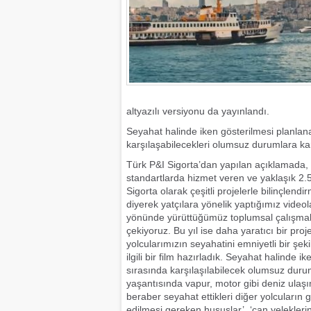
altyazılı versiyonu da yayınlandı.
Seyahat halinde iken gösterilmesi planlanan
karşılaşabilecekleri olumsuz durumlara karş
Türk P&I Sigorta’dan yapılan açıklamada, 
standartlarda hizmet veren ve yaklaşık 2.
Sigorta olarak çeşitli projelerle bilinçlen
diyerek yatçılara yönelik yaptığımız video
yönünde yürüttüğümüz toplumsal çalışmalar 
çekiyoruz. Bu yıl ise daha yaratıcı bir proj
yolcularımızın seyahatini emniyetli bir şek
ilgili bir film hazırladık. Seyahat halinde 
sırasında karşılaşılabilecek olumsuz duruml
yaşantısında vapur, motor gibi deniz ulaşı
beraber seyahat ettikleri diğer yolcuların g
edilmesi gereken hususlar’, ‘can yeleklerin