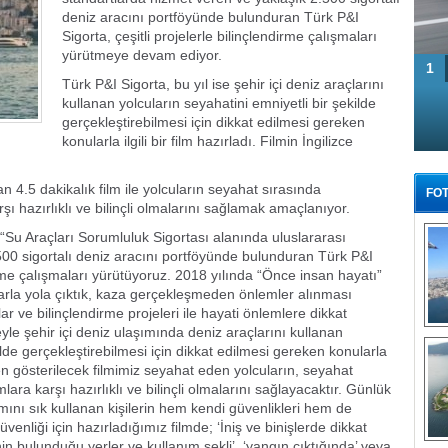
deniz aracını portföyünde bulunduran Türk P&I
Sigorta, çeşitli projelerle bilinçlendirme çalışmaları
yürütmeye devam ediyor.
1
Türk P&I Sigorta, bu yıl ise şehir içi deniz araçlarını
kullanan yolcuların seyahatini emniyetli bir şekilde
gerçekleştirebilmesi için dikkat edilmesi gereken
konularla ilgili bir film hazırladı. Filmin İngilizce
 4.5 dakikalık film ile yolcuların seyahat sırasında
FOT
ı hazırlıklı ve bilinçli olmalarını sağlamak amaçlanıyor.
“Su Araçları Sorumluluk Sigortası alanında uluslararası
500 sigortalı deniz aracını portföyünde bulunduran Türk P&I
dirme çalışmaları yürütüyoruz. 2018 yılında “Önce insan hayatı”
larla yola çıktık, kaza gerçekleşmeden önlemler alınması
ve bilinçlendirme projeleri ile hayati önlemlere dikkat
eyle şehir içi deniz ulaşımında deniz araçlarını kullanan
Tü
ilde gerçekleştirebilmesi için dikkat edilmesi gereken konularla
iken gösterilecek filmimiz seyahat eden yolcuların, seyahat
ara karşı hazırlıklı ve bilinçli olmalarını sağlayacaktır. Günlük
mını sık kullanan kişilerin hem kendi güvenlikleri hem de
üvenliği için hazırladığımız filmde; ‘İniş ve binişlerde dikkat
in bulunduğu yerler ve kullanım şekli’, ‘yangın çıktığında’ veya