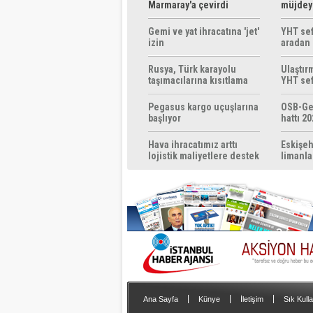
Marmaray'a çevirdi
müjdeyi
ücretsi
Gemi ve yat ihracatına 'jet'
YHT sef
izin
aradan 
Rusya, Türk karayolu
Ulaştır
taşımacılarına kısıtlama
YHT sef
getirebilir
başlıyo
Pegasus kargo uçuşlarına
OSB-Ge
başlıyor
hattı 20
Hava ihracatımız arttı
Eskişeh
lojistik maliyetlere destek
limanla
gerek
|
|
|
Ana Sayfa
Künye
İletişim
Sık Kulla