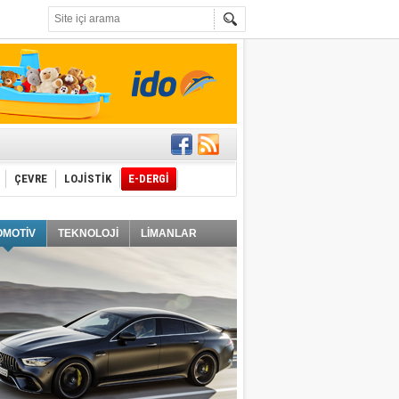
t edecek
ÇEVRE
LOJİSTİK
E-DERGİ
ğlayacak
OMOTİV
TEKNOLOJİ
LİMANLAR
i