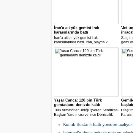
İran'a ait yük gemisi Irak
'Jet u
karasularında battı
ihraca
İran'a ait bir yük gemisi Irak
Salgın
karasularında battı. İran, olayda 2
gemi ve 
kişinin hayatını kaybettiğini açıkladı.
Türkiye
7.8 art
artıran 
Yaşar Canca: 120 bin Türk
Gemile
gemiadamı denizde kaldı
başlat
Türk Armatörler Birliği İşveren Sendikası
Ulaştır
Başkan Yardımcısı ve İnce Denizcilik
Karaism
Teknik Müdürü mühendis Ahmet Yaşar
denizci
Canca, pandemi nedeniyle dünya
sonucu
Konak-Bostanlı hattı yeniden açılıyor
denizlerinde mahsur kalan 120 bin Türk
geçiril
denizcisinin ülkeye dönmek için
İstanbul'a deniz yoluyla giriş ve çıkış
gezinti