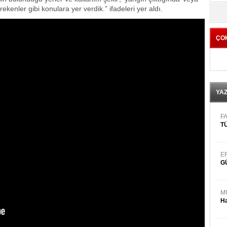
yö
ekenler gibi konulara yer verdik.” ifadeleri yer aldı.
ÇO
YA
FA
TÜ
E
G
M
Ha