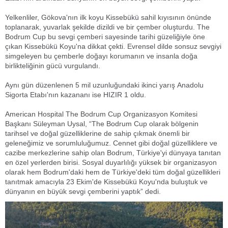
Yelkenliler, Gökova'nın ilk koyu Kissebükü sahil kıyısının önünde
toplanarak, yuvarlak şekilde dizildi ve bir çember oluşturdu. The
Bodrum Cup bu sevgi çemberi sayesinde tarihi güzeliğiyle öne
çıkan Kissebükü Koyu'na dikkat çekti. Evrensel dilde sonsuz sevgiyi
simgeleyen bu çemberle doğayı korumanın ve insanla doğa
birlikteliğinin gücü vurgulandı.
Aynı gün düzenlenen 5 mil uzunluğundaki ikinci yarış Anadolu
Sigorta Etabı'nın kazananı ise
HIZIR 1
oldu.
American Hospital The Bodrum Cup Organizasyon Komitesi
Başkanı Süleyman Uysal, “The Bodrum Cup olarak bölgenin
tarihsel ve doğal güzelliklerine de sahip çıkmak önemli bir
geleneğimiz ve sorumluluğumuz. Cennet gibi doğal güzelliklere ve
cazibe merkezlerine sahip olan Bodrum, Türkiye'yi dünyaya tanıtan
en özel yerlerden birisi. Sosyal duyarlılığı yüksek bir organizasyon
olarak hem Bodrum'daki hem de Türkiye'deki tüm doğal güzellikleri
tanıtmak amacıyla 23 Ekim'de Kissebükü Koyu'nda buluştuk ve
dünyanın en büyük sevgi çemberini yaptık” dedi.