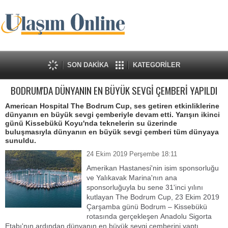
SON DAKİKA
KATEGORİLER
BODRUM'DA DÜNYANIN EN BÜYÜK SEVGİ ÇEMBERİ YAPILDI
American Hospital The Bodrum Cup, ses getiren etkinliklerine
dünyanın en büyük sevgi çemberiyle devam etti. Yarışın ikinci
günü Kissebükü Koyu'nda teknelerin su üzerinde
buluşmasıyla dünyanın en büyük sevgi çemberi tüm dünyaya
sunuldu.
24 Ekim 2019 Perşembe 18:11
Amerikan Hastanesi'nin isim sponsorluğu
ve Yalıkavak Marina'nın ana
sponsorluğuyla bu sene 31'inci yılını
kutlayan The Bodrum Cup, 23 Ekim 2019
Çarşamba günü Bodrum – Kissebükü
rotasında gerçekleşen Anadolu Sigorta
Etabı'nın ardından dünyanın en büyük sevgi çemberini yaptı.