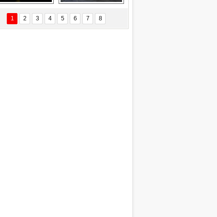
EÇİL ÖZYANIK
Delta uçağına 
Ford Focus RS 
 Değişti?
yıldırım çarptı
(2015)
1
2
3
4
5
6
7
8
DNAN SAKA
iman Kenti Aliağa"
ERİÇ KÖYATASI
yraksız Vatan !