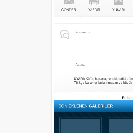
UYARI:
Küfür, hakaret, rencide edici cümle
Türkçe karakter kullanılmayan ve büyük 
Bu hab
SON EKLENEN
GALERİLER