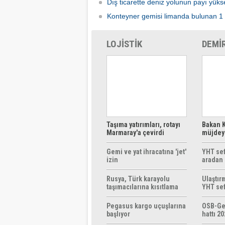
Dış ticarette deniz yolunun payı yüks
Konteyner gemisi limanda bulunan 1 
LOJİSTİK
DEMİ
Taşıma yatırımları, rotayı
Bakan K
Marmaray'a çevirdi
müjdeyi
ücretsi
Gemi ve yat ihracatına 'jet'
YHT sef
izin
aradan 
Rusya, Türk karayolu
Ulaştır
taşımacılarına kısıtlama
YHT sef
getirebilir
başlıyo
Pegasus kargo uçuşlarına
OSB-Ge
başlıyor
hattı 20