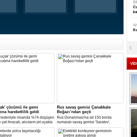
Bİ
Cu
ka
Ah
Ku
M
Ku
VİD
M.
Ya
Mu
Si
çak' çözümü ile gemi
Rus savaş gemisi Çanakkale
tına hareketlilik geldi
Boğazı’ndan geçti
A
 nedeniyle nisanda %74 düşüşen
Rus Donanması'na ait 150 borda
Ge
yat ihracatı, alıcıların jet uçakla
numaralı savaş gemisi 'Saratov',
'ye getirilmesi ile mayısta yüzde
Çanakkale Boğazından geçti.
tı. Gemi inşa, geçen ay ihracatını
iki sektörden biri oldu.