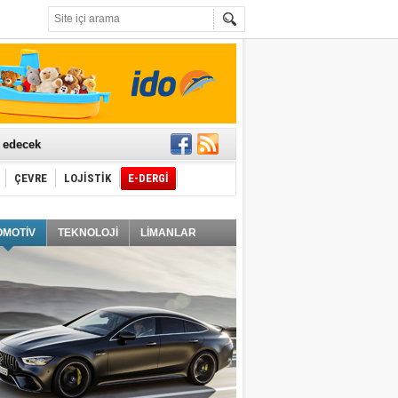
t edecek
ÇEVRE
LOJİSTİK
E-DERGİ
ğlayacak
OMOTİV
TEKNOLOJİ
LİMANLAR
i