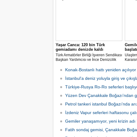
Yaşar Canca: 120 bin Türk
Gemile
gemiadamı denizde kaldı
başlat
Türk Armatörler Birliği İşveren Sendikası
Ulaştır
Başkan Yardımcısı ve İnce Denizcilik
Karaism
Teknik Müdürü mühendis Ahmet Yaşar
denizci
Canca, pandemi nedeniyle dünya
sonucu
Konak-Bostanlı hattı yeniden açılıyor
denizlerinde mahsur kalan 120 bin Türk
geçiril
denizcisinin ülkeye dönmek için
İstanbul'a deniz yoluyla giriş ve çıkış
gezinti
beklediğini açıkladı.
başlata
Türkiye-Rusya Ro-Ro seferleri başlıy
Yüzen Dev Çanakkale Boğazı'ndan g
Petrol tankeri istanbul Boğazı'nda arı
İzdeniz Vapur seferleri haftasonu ça
Gemiler yanaşamıyor, yeni krizin adı 
Fatih sondaj gemisi, Çanakkale Boğa