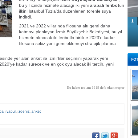
bu yıl içinde hizmete alacağı iki yeni
arabalı feribot
un
ilkini İstanbul Tuzla’da düzenlenen törenle suya
indirdi.
1
2021 ve 2022 yıllarında filosuna altı gemi daha
katmayı planlayan İzmir Büyükşehir Belediyesi, bu yıl
hizmete alınacak iki feribotla birlikte 2023’e kadar
filosuna sekiz yeni gemi eklemeyi stratejik planına
esinde yer alan anket ile İzmirliler seçimini yaparak yeni
FOT
03/2020’ye kadar sürecek ve en çok oyu alacak iki tercih, yeni
Bu haber toplam 6919 defa okunmuştur
Tü
balı vapur
,
izdeniz
,
anket