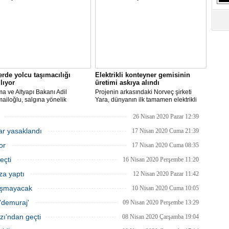
S
Ne
A
"L
rde yolcu taşımacılığı
Elektrikli konteyner gemisinin
M
ılıyor
üretimi askıya alındı
Ba
ma ve Altyapı Bakanı Adil
Projenin arkasındaki Norveç şirketi
ailoğlu, salgına yönelik
Yara, dünyanın ilk tamamen elektrikli
lik sektöründe alınan tedbirler
otonom konteyner gemisi Yara
 normalleşme sürecinin hayata
Birkeland’i, koronavirüs salgını ve
26 Nisan 2020 Pazar 12:39
diğini ve turistik amaçlı gemiler ve
belirsiz piyasa koşulları nedeniyle rafa
lar yasaklandı
 gemilerinde yolcu taşımacılığını
kaldırmayı planlıyor.
17 Nisan 2020 Cuma 21:39
caklarını açıkladı.
or
17 Nisan 2020 Cuma 08:35
eçti
16 Nisan 2020 Perşembe 11:20
za yaptı
12 Nisan 2020 Pazar 11:42
lışmayacak
10 Nisan 2020 Cuma 10:05
'demuraj'
09 Nisan 2020 Perşembe 13:29
zı'ndan geçti
08 Nisan 2020 Çarşamba 19:04