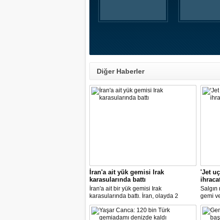
Diğer Haberler
İran'a ait yük gemisi Irak
'Jet u
karasularında battı
ihraca
İran'a ait bir yük gemisi Irak
Salgın
karasularında battı. İran, olayda 2
gemi ve 
kişinin hayatını kaybettiğini açıkladı.
Türkiye
7.8 art
artıran 