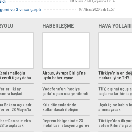
eldi
08 Nisan 2020 Çarşamba 17:14
gemi ve 3 vince çarptı
07 Nisan 2020 Salı 15:57
RYOLU
HABERLEŞME
HAVA YOLLARI
araismailoğlu
Airbus, Avrupa Birliği’ne
Türkiye’nin en değ
 verdi üç ay daha
uydu haberleşme
markası yine THY
z
çözümleri sunuyor
erleri iki ay
Vodafone'un 'hediye
THY, dış hat uçuşla
sonra başladı
çarkı' uçtan uca yenilendi
başlama tarihini aç
ma Bakanı açıkladı:
Kriz dönemlerinde
Uçak içine kabin b
erleri 28 Mayıs'ta
kullanılacak iletişim
alınmayacak
r
yöntemleri rehberi
hazırlandı
bze-Darıca metro
Deprem bölgesinde 23
Türkiye’den ilk yurt
23'te açılacak
mobil baz istasyonu görev
seferi Kıbrıs’a yap
yapıyor