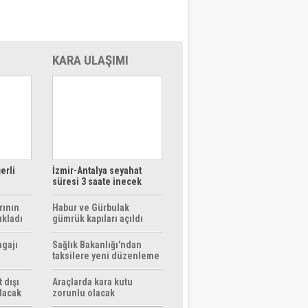
KARA ULAŞIMI
erli
İzmir-Antalya seyahat
süresi 3 saate inecek
rının
Habur ve Gürbulak
ıkladı
gümrük kapıları açıldı
agajı
Sağlık Bakanlığı'ndan
taksilere yeni düzenleme
 dışı
Araçlarda kara kutu
ılacak
zorunlu olacak