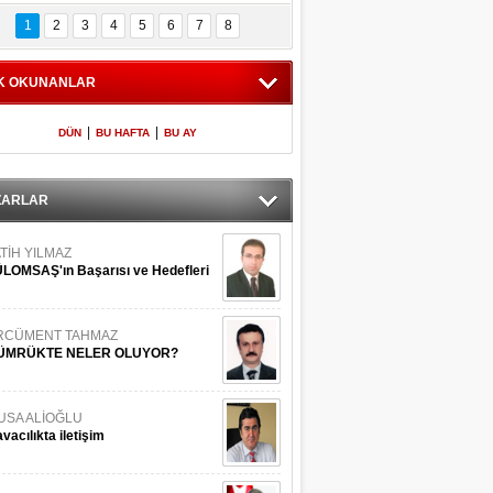
Bilinmeyen 
İşte Meclis'e giren 
nleriyle İstanbul 
600 milletvekilinin 
1
2
3
4
5
6
7
8
Adaları
listesi
K OKUNANLAR
|
|
DÜN
BU HAFTA
BU AY
ZARLAR
TİH YILMAZ
LOMSAŞ'ın Başarısı ve Hedefleri
RCÜMENT TAHMAZ
ÜMRÜKTE NELER OLUYOR?
USA ALİOĞLU
vacılıkta iletişim