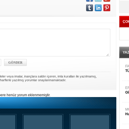
yö
ÇO
YA
FA
TÜ
ler veya imalar, inançlara saldırı içeren, imla kuralları ile yazılmamış,
harflerle yazılmış yorumlar onaylanmamaktadır.
E
G
ere henüz yorum eklenmemiştir.
M
Ha