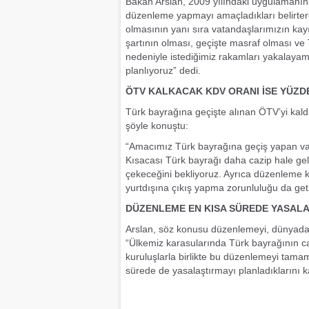
Bakan Arslan, 2009 yılındaki uygulamanın ek
düzenleme yapmayı amaçladıkları belirter
olmasının yanı sıra vatandaşlarımızın kayı
şartının olması, geçişte masraf olması ve
nedeniyle istediğimiz rakamları yakalayam
planlıyoruz” dedi.
ÖTV KALKACAK KDV ORANI İSE YÜZDE
Türk bayrağına geçişte alınan ÖTV’yi kaldı
şöyle konuştu:
“Amacımız Türk bayrağına geçiş yapan va
Kısacası Türk bayrağı daha cazip hale gel
çekeceğini bekliyoruz. Ayrıca düzenleme k
yurtdışına çıkış yapma zorunluluğu da geti
DÜZENLEME EN KISA SÜREDE YASAL
Arslan, söz konusu düzenlemeyi, dünyadaki 
“Ülkemiz karasularında Türk bayrağının caz
kuruluşlarla birlikte bu düzenlemeyi tamam
sürede de yasalaştırmayı planladıklarını k