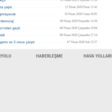
eçti
16 Nisan 2020 Perşembe 11:20
za yaptı
12 Nisan 2020 Pazar 11:42
lışmayacak
10 Nisan 2020 Cuma 10:05
'demuraj'
09 Nisan 2020 Perşembe 13:29
zı'ndan geçti
08 Nisan 2020 Çarşamba 19:04
eldi
08 Nisan 2020 Çarşamba 17:14
gemi ve 3 vince çarptı
07 Nisan 2020 Salı 15:57
RYOLU
HABERLEŞME
HAVA YOLLARI