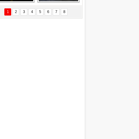
Delta uçağına 
Ford Focus RS 
yıldırım çarptı
(2015)
1
2
3
4
5
6
7
8