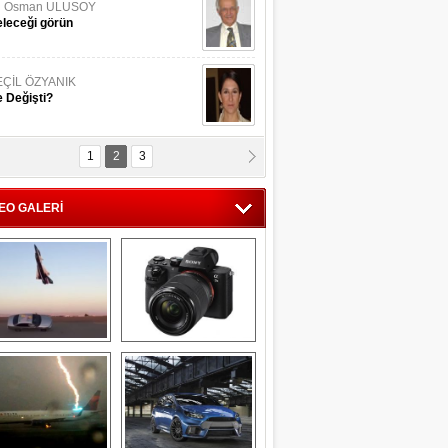
li Osman ULUSOY
leceği görün
EÇİL ÖZYANIK
 Değişti?
1
2
3
DNAN SAKA
iman Kenti Aliağa"
EO GALERİ
ERİÇ KÖYATASI
yraksız Vatan !
Savaş uçağı 
Sony Alpha 7R II ön 
pilotundan 
inceleme
muhteşem gösteri