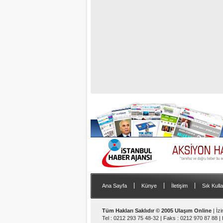
|
|
|
Ana Sayfa
Künye
İletişim
Sık Kulla
Tüm Hakları Saklıdır © 2005 Ulaşım Online
| İz
Tel : 0212 293 75 48-32 | Faks : 0212 970 87 88 |