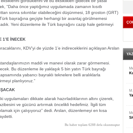
siklerini gördüklerini ve bu eksiklikleri gidecek bir yasal
M
yö
ek, “Daha önce yaptığımız uygulamada zamanın kısıtlı
Ha
ttan sonra sıkıntılar olabileceğini düşünmesi, 18 groston (GRT)
 Türk bayrağına geçişte herhangi bir avantaj görülmemesi
ÇO
Bİ
adık. Yeni düzenleme ile Türk bayrağını cazip hale getirmeyi
Cu
ka
 1’E İNECEK
Ah
racaklarını, KDV’yi de yüzde 1’e indireceklerini açıklayan Arslan
Ku
YA
tandaşlarımızın maddi ve manevi olarak zarar görmemesi.
M
ecek. Bu düzenleme ile yaklaşık 5 bin yatın Türk bayrağı
Ku
apsamında yabancı bayraklı teknelere belli aralıklarla
rmeyi planlıyoruz.”
AŞACAK
M.
Ya
uygulamaları dikkate alarak hazırladıklarının altını çizerek,
ibesini ve gücünü artırmak öncelikli hedefimiz. İlgili tüm
lamak için çalışıyoruz” dedi. Arslan, düzenlemeyi en kısa
Mu
aydetti.
Si
Bu haber toplam 6288 defa okunmuştur