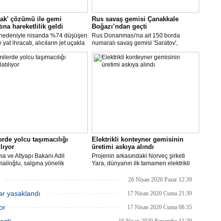
çak' çözümü ile gemi
Rus savaş gemisi Çanakkale
tına hareketlilik geldi
Boğazı’ndan geçti
 nedeniyle nisanda %74 düşüşen
Rus Donanması'na ait 150 borda
yat ihracatı, alıcıların jet uçakla
numaralı savaş gemisi 'Saratov',
'ye getirilmesi ile mayısta yüzde
Çanakkale Boğazından geçti.
tı. Gemi inşa, geçen ay ihracatını
iki sektörden biri oldu.
rde yolcu taşımacılığı
Elektrikli konteyner gemisinin
ılıyor
üretimi askıya alındı
ma ve Altyapı Bakanı Adil
Projenin arkasındaki Norveç şirketi
ailoğlu, salgına yönelik
Yara, dünyanın ilk tamamen elektrikli
lik sektöründe alınan tedbirler
otonom konteyner gemisi Yara
 normalleşme sürecinin hayata
Birkeland’i, koronavirüs salgını ve
26 Nisan 2020 Pazar 12:39
diğini ve turistik amaçlı gemiler ve
belirsiz piyasa koşulları nedeniyle rafa
lar yasaklandı
 gemilerinde yolcu taşımacılığını
kaldırmayı planlıyor.
17 Nisan 2020 Cuma 21:39
caklarını açıkladı.
or
17 Nisan 2020 Cuma 08:35