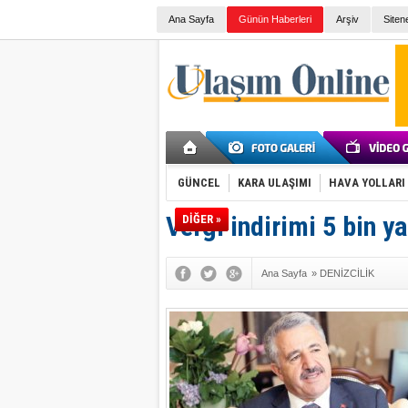
Ana Sayfa
Günün Haberleri
Arşiv
Siten
GÜNCEL
KARA ULAŞIMI
HAVA YOLLARI
Vergi indirimi 5 bin y
DİĞER »
Ana Sayfa
»
DENİZCİLİK