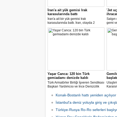
İran'a ait yük gemisi Irak
'Jet u
karasularında battı
ihraca
İran'a ait bir yük gemisi Irak
Salgın
karasularında battı. İran, olayda 2
gemi ve 
kişinin hayatını kaybettiğini açıkladı.
Türkiye
7.8 art
artıran 
Yaşar Canca: 120 bin Türk
Gemile
gemiadamı denizde kaldı
başlat
Türk Armatörler Birliği İşveren Sendikası
Ulaştır
Başkan Yardımcısı ve İnce Denizcilik
Karaism
Teknik Müdürü mühendis Ahmet Yaşar
denizci
Canca, pandemi nedeniyle dünya
sonucu
Konak-Bostanlı hattı yeniden açılıyor
denizlerinde mahsur kalan 120 bin Türk
geçiril
denizcisinin ülkeye dönmek için
İstanbul'a deniz yoluyla giriş ve çıkış
gezinti
beklediğini açıkladı.
başlata
Türkiye-Rusya Ro-Ro seferleri başlıy