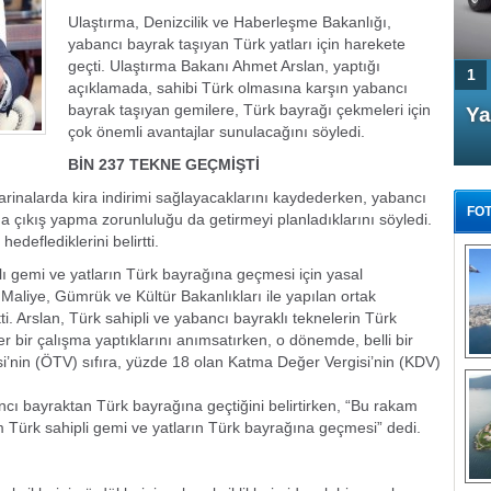
Ulaştırma, Denizcilik ve Haberleşme Bakanlığı,
yabancı bayrak taşıyan Türk yatları için harekete
geçti. Ulaştırma Bakanı Ahmet Arslan, yaptığı
1
açıklamada, sahibi Türk olmasına karşın yabancı
bayrak taşıyan gemilere, Türk bayrağı çekmeleri için
4 Kapılı AMG GT Coupe
Ya
çok önemli avantajlar sunulacağını söyledi.
Türkiye'de satışa çıktı
BİN 237 TEKNE GEÇMİŞTİ
arinalarda kira indirimi sağlayacaklarını kaydederken, yabancı
FOT
şına çıkış yapma zorunluluğu da getirmeyi planladıklarını söyledi.
edeflediklerini belirtti.
lı gemi ve yatların Türk bayrağına geçmesi için yasal
Maliye, Gümrük ve Kültür Bakanlıkları ile yapılan ortak
. Arslan, Türk sahipli ve yabancı bayraklı teknelerin Türk
FA
 bir çalışma yaptıklarını anımsatırken, o dönemde, belli bir
TÜ
si’nin (ÖTV) sıfıra, yüzde 18 olan Katma Değer Vergisi’nin (KDV)
Tü
ncı bayraktan Türk bayrağına geçtiğini belirtirken, “Bu rakam
E
üm Türk sahipli gemi ve yatların Türk bayrağına geçmesi” dedi.
G