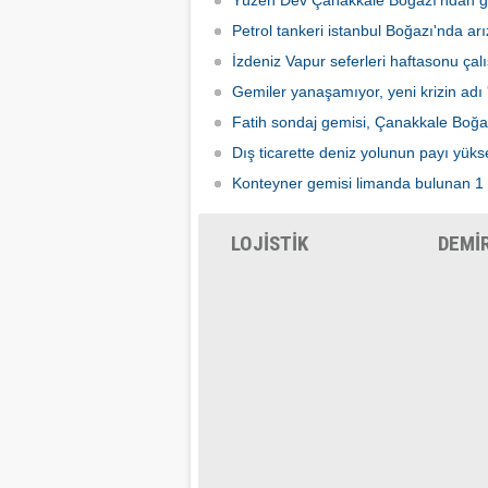
Yüzen Dev Çanakkale Boğazı'ndan g
Petrol tankeri istanbul Boğazı'nda arı
İzdeniz Vapur seferleri haftasonu ça
Gemiler yanaşamıyor, yeni krizin adı 
Fatih sondaj gemisi, Çanakkale Boğa
Dış ticarette deniz yolunun payı yüks
Konteyner gemisi limanda bulunan 1 
LOJİSTİK
DEMİ