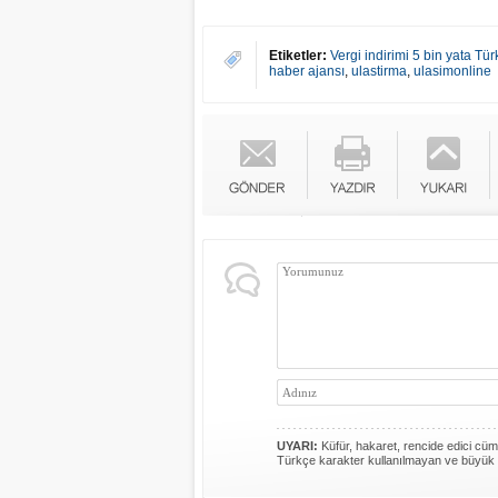
Etiketler:
Vergi indirimi 5 bin yata Tü
haber ajansı
,
ulastirma
,
ulasimonline
UYARI:
Küfür, hakaret, rencide edici cümle
Türkçe karakter kullanılmayan ve büyük 