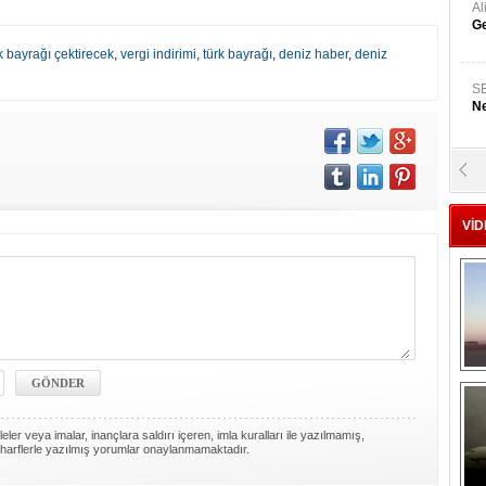
A
Ge
rk bayrağı çektirecek
,
vergi indirimi
,
türk bayrağı
,
deniz haber
,
deniz
S
Ne
A
"L
VİD
M
Ba
ler veya imalar, inançlara saldırı içeren, imla kuralları ile yazılmamış,
harflerle yazılmış yorumlar onaylanmamaktadır.