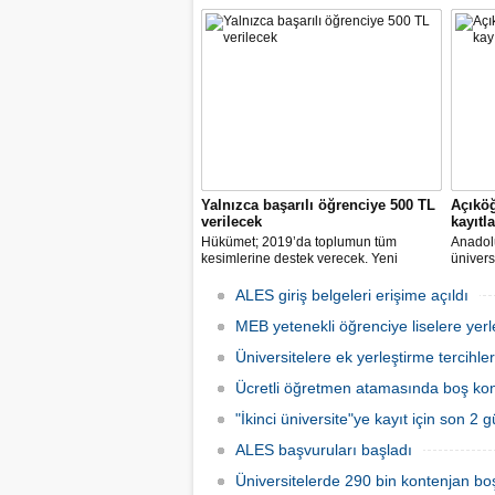
Garip ve Zeycan Yıldırım Vakfı, uzaktan
Ağı (EB
öğretime geçilen dönemde “English
görecek
W/Tech” (Teknolojiyle İngilizce)
eğitim
programını da 7 Nisan Dünya Sağlık
edecek
Günü vesilesiyle, online olarak
öğrencilere ücretsiz sunuyor.
Yalnızca başarılı öğrenciye 500 TL
Açıköğ
verilecek
kayıtla
Hükümet; 2019’da toplumun tüm
Anadolu
kesimlerine destek verecek. Yeni
ünivers
destekler de gelecek. İkiz çocuğu olana
Ekim'd
ayda 300, ağır kronik hastalığı olana
ALES giriş belgeleri erişime açıldı
200, başarılı öğrencilere 500 TL destek
verilecek.
MEB yetenekli öğrenciye liselere yerl
Üniversitelere ek yerleştirme tercihler
Ücretli öğretmen atamasında boş kont
"İkinci üniversite"ye kayıt için son 2 
ALES başvuruları başladı
Üniversitelerde 290 bin kontenjan boş