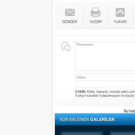
UYARI:
Küfür, hakaret, rencide edici cümle
Türkçe karakter kullanılmayan ve büyük 
Bu hab
SON EKLENEN
GALERİLER