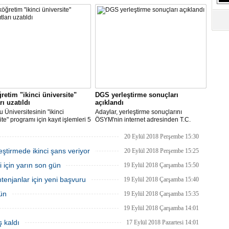
A) üzerinden eğitim
düzenlenecek olan ‘Resim ve
S
.Yaklaşık 18 milyon öğrenci
Kompozisyon Yarışması’nda başvurular
Ne
 sürecine ekran başında devam
devam ediyor. İMEAK DTO İzmir
.
Şubesi’ne teslim edilecek eserlerin son
teslim tarihi, 5 Nisan olarak belirlendi.
A
"L
M
Ba
retim "ikinci üniversite"
DGS yerleştirme sonuçları
rı uzatıldı
açıklandı
 Üniversitesinin "ikinci
Adaylar, yerleştirme sonuçlarını
ite" programı için kayıt işlemleri 5
ÖSYM'nin internet adresinden T.C.
e sona erecek.
kimlik numaraları ve şifreleri ile
öğrenebilecek.
20 Eylül 2018 Perşembe 15:30
eştirmede ikinci şans veriyor
20 Eylül 2018 Perşembe 15:25
i için yarın son gün
19 Eylül 2018 Çarşamba 15:50
enjanlar için yeni başvuru
19 Eylül 2018 Çarşamba 15:40
gün
19 Eylül 2018 Çarşamba 15:35
19 Eylül 2018 Çarşamba 14:01
 kaldı
17 Eylül 2018 Pazartesi 14:01