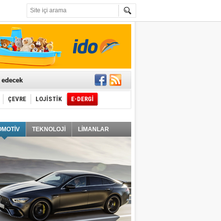
t edecek
ÇEVRE
LOJİSTİK
E-DERGİ
ğlayacak
OMOTİV
TEKNOLOJİ
LİMANLAR
i