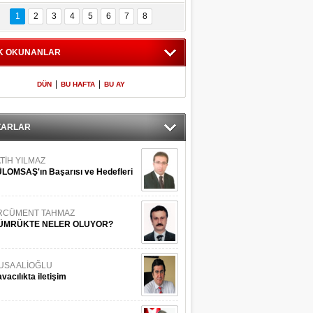
Bilinmeyen 
İşte Meclis'e giren 
nleriyle İstanbul 
600 milletvekilinin 
1
2
3
4
5
6
7
8
Adaları
listesi
K OKUNANLAR
|
|
DÜN
BU HAFTA
BU AY
ZARLAR
TİH YILMAZ
LOMSAŞ'ın Başarısı ve Hedefleri
RCÜMENT TAHMAZ
ÜMRÜKTE NELER OLUYOR?
USA ALİOĞLU
vacılıkta iletişim