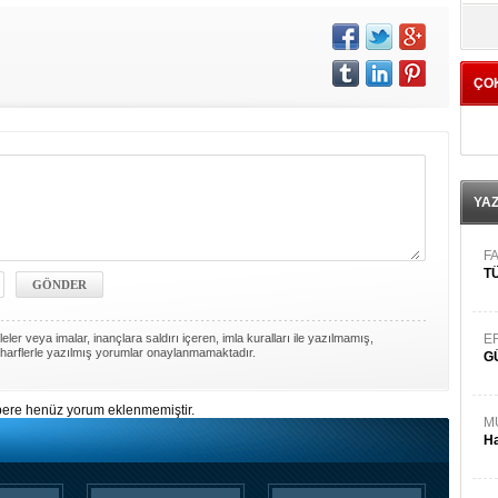
yö
ÇO
YA
FA
TÜ
ler veya imalar, inançlara saldırı içeren, imla kuralları ile yazılmamış,
E
harflerle yazılmış yorumlar onaylanmamaktadır.
G
ere henüz yorum eklenmemiştir.
M
Ha