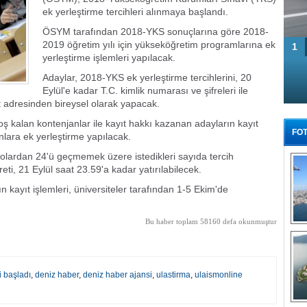
ek yerleştirme tercihleri alınmaya başlandı.
ÖSYM tarafından 2018-YKS sonuçlarına göre 2018-
2019 öğretim yılı için yükseköğretim programlarına ek
1
yerleştirme işlemleri yapılacak.
Adaylar, 2018-YKS ek yerleştirme tercihlerini, 20
Eylül'e kadar T.C. kimlik numarası ve şifreleri ile
t adresinden bireysel olarak yapacak.
 kalan kontenjanlar ile kayıt hakkı kazanan adayların kayıt
FOT
lara ek yerleştirme yapılacak.
lolardan 24'ü geçmemek üzere istedikleri sayıda tercih
eti, 21 Eylül saat 23.59'a kadar yatırılabilecek.
 kayıt işlemleri, üniversiteler tarafından 1-5 Ekim'de
Bu haber toplam 58160 defa okunmuştur
Tü
i başladı
,
deniz haber
,
deniz haber ajansi
,
ulastirma
,
ulaismonline