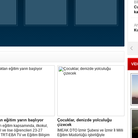
Bİ
Cu
ka
Ah
Ku
M
Ku
VİD
M.
Ya
Mu
Si
A
n eğitim yarın başlıyor
Çocuklar, denizde yolculuğu
Ge
çizecek
 eğitim kapsamında, ilkokul,
l ve lise öğrencileri 23-27
İMEAK DTO İzmir Şubesi ve İzmir İl Milli
, TRT-EBA TV ve Eğitim Bilişim
Eğitim Müdürlüğü işbirliğiyle