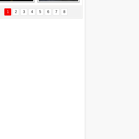
EÇİL ÖZYANIK
Delta uçağına 
Ford Focus RS 
 Değişti?
yıldırım çarptı
(2015)
1
2
3
4
5
6
7
8
DNAN SAKA
iman Kenti Aliağa"
ERİÇ KÖYATASI
yraksız Vatan !