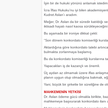
İşin bir de hukuki yönünü anlamak istedim
İcra İflas Hukuku’nu iyi bilen akademisye
Kudret Aslan’ı aradım.
Meğer, Dr. Aslan da bir süredir katıldığı 
iktisadi hayatı nasıl kaosa sürükleyeceği
Bu aşamada bir ironiye dikkat çekti:
“Son dönem konkordato komiserliği kursl
Aktardığına göre konkordato talebi artınc
bulmakta zorlanmaya başlamış.
Bu da konkordato komiserliği kurslarına ta
Yapacakları iş de kazançlı ve önemli.
Üç aydan az olmamak üzere iflas anlaşm
planın uygun olup olmadığına bakmak, eğ
Yani, büyük bir şirkette bir süreliğine de
MAHKEMENİN YETKİSİ
Dr. Aslan ödeme gücü olmakla birlikte, baz
mahkemeye başvurarak konkordato ilanı ald