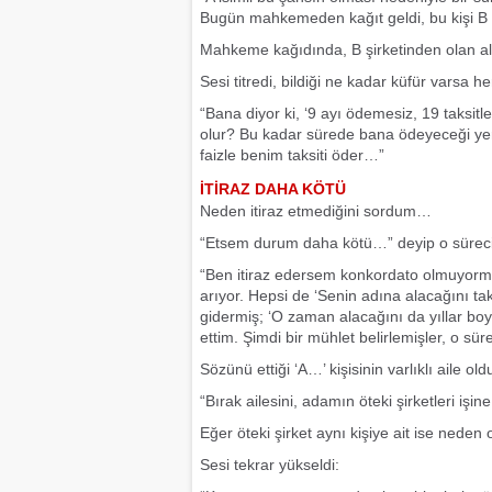
Bugün mahkemeden kağıt geldi, bu kişi B 
Mahkeme kağıdında, B şirketinden olan alac
Sesi titredi, bildiği ne kadar küfür varsa 
“Bana diyor ki, ‘9 ayı ödemesiz, 19 taksi
olur? Bu kadar sürede bana ödeyeceği ye
faizle benim taksiti öder…”
İTİRAZ DAHA KÖTÜ
Neden itiraz etmediğini sordum…
“Etsem durum daha kötü…” deyip o süreci 
“Ben itiraz edersem konkordato olmuyormuş
arıyor. Hepsi de ‘Senin adına alacağını ta
gidermiş; ‘O zaman alacağını da yıllar b
ettim. Şimdi bir mühlet belirlemişler, o 
Sözünü ettiği ‘A…’ kişisinin varlıklı aile 
“Bırak ailesini, adamın öteki şirketleri iş
Eğer öteki şirket aynı kişiye ait ise nede
Sesi tekrar yükseldi: