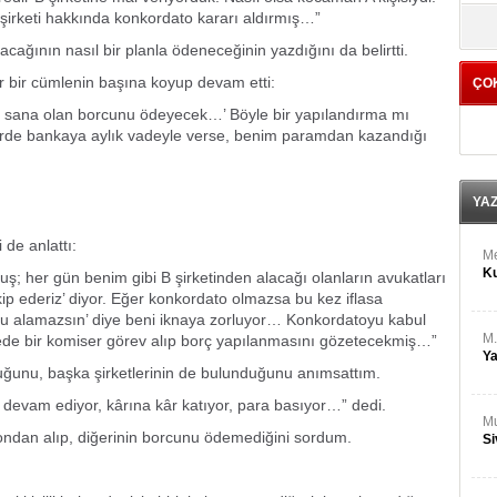
M
şirketi hakkında konkordato kararı aldırmış…”
yö
Ha
ağının nasıl bir planla ödeneceğinin yazdığını da belirtti.
her bir cümlenin başına koyup devam etti:
ÇO
Bİ
Cu
tle sana olan borcunu ödeyecek…’ Böyle bir yapılandırma mı
ka
rde bankaya aylık vadeyle verse, benim paramdan kazandığı
Ah
Ku
YA
de anlattı:
M
Ku
; her gün benim gibi B şirketinden alacağı olanların avukatları
kip ederiz’ diyor. Eğer konkordato olmazsa bu kez iflasa
oyu alamazsın’ diye beni iknaya zorluyor… Konkordatoyu kabul
M.
sürede bir komiser görev alıp borç yapılanmasını gözetecekmiş…”
Ya
olduğunu, başka şirketlerinin de bulunduğunu anımsattım.
ine devam ediyor, kârına kâr katıyor, para basıyor…” dedi.
Mu
n ondan alıp, diğerinin borcunu ödemediğini sordum.
Si