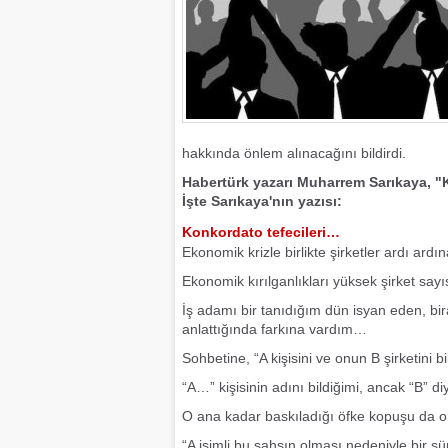
hakkında önlem alınacağını bildirdi.
Habertürk yazarı Muharrem Sarıkaya, "K
İşte Sarıkaya'nın yazısı:
Konkordato tefecileri…
Ekonomik krizle birlikte şirketler ardı a
Ekonomik kırılganlıkları yüksek şirket sa
İş adamı bir tanıdığım dün isyan eden, bi
anlattığında farkına vardım…
Sohbetine, “A kişisini ve onun B şirketini b
“A…” kişisinin adını bildiğimi, ancak “B” d
O ana kadar baskıladığı öfke kopuşu da o 
“A isimli bu şahsın olması nedeniyle bir sü