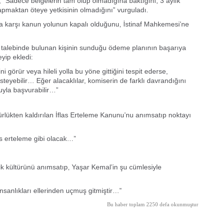
“Sadece belgelerin tam olup olmadığına baktığını, 3 aylık
apmaktan öteye yetkisinin olmadığını” vurguladı.
a karşı kanun yolunun kapalı olduğunu, İstinaf Mahkemesi’ne
 talebinde bulunan kişinin sunduğu ödeme planının başarıya
yip ekledi:
görür veya hileli yolla bu yöne gittiğini tespit ederse,
yebilir… Eğer alacaklılar, komiserin de farklı davrandığını
uyla başvurabilir…”
rürlükten kaldırılan İflas Erteleme Kanunu’nu anımsatıp noktayı
as erteleme gibi olacak…”
k kültürünü anımsatıp, Yaşar Kemal’in şu cümlesiyle
 insanlıkları ellerinden uçmuş gitmiştir…”
Bu haber toplam 2250 defa okunmuştur