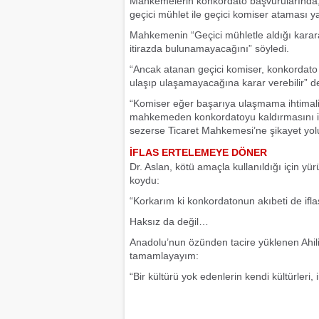
Mahkemelerin konkordato başvurularında, 
geçici mühlet ile geçici komiser ataması y
Mahkemenin “Geçici mühletle aldığı karar
itirazda bulunamayacağını” söyledi.
“Ancak atanan geçici komiser, konkordato
ulaşıp ulaşamayacağına karar verebilir” de
“Komiser eğer başarıya ulaşmama ihtimalini 
mahkemeden konkordatoyu kaldırmasını iste
sezerse Ticaret Mahkemesi’ne şikayet yol
İFLAS ERTELEMEYE DÖNER
Dr. Aslan, kötü amaçla kullanıldığı için yü
koydu:
“Korkarım ki konkordatonun akıbeti de ifl
Haksız da değil…
Anadolu’nun özünden tacire yüklenen Ahili
tamamlayayım:
“Bir kültürü yok edenlerin kendi kültürleri,