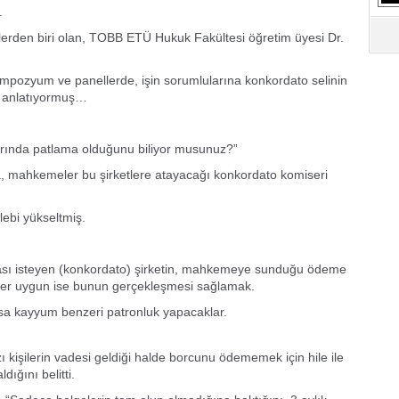
.
nlerden biri olan, TOBB ETÜ Hukuk Fakültesi öğretim üyesi Dr.
sempozyum ve panellerde, işin sorumlularına konkordato selinin
ni anlatıyormuş…
arında patlama olduğunu biliyor musunuz?”
a, mahkemeler bu şirketlere atayacağı konkordato komiseri
lebi yükseltmiş.
ası isteyen (konkordato) şirketin, mahkemeye sunduğu ödeme
er uygun ise bunun gerçekleşmesi sağlamak.
 olsa kayyum benzeri patronluk yapacaklar.
ı kişilerin vadesi geldiği halde borcunu ödememek için hile ile
ığını belitti.