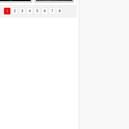
Delta uçağına 
Ford Focus RS 
yıldırım çarptı
(2015)
1
2
3
4
5
6
7
8