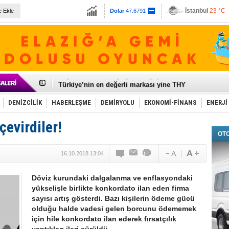
İstanbul
23 °C
e Ekle
Dolar
47.6791
Ankara
19 °C
Euro
55.1258
Galataport Projesi'nde sona yaklaşıldı
BMW, deniz biyoyakıtını UECC, GoodShipping ile tes
Kiralık minibüse talep artışı var
VW'de üst düzey atama
Ünye Limanı Türkiye'yi lider yapacak
Türkiye’nin en değerli markası yine THY
İzmir-Antalya seyahat süresi 3 saate inecek
Osmanlı'nın projesi ülkeye milyarlarca dolar gelir sa
DENİZCİLİK
HABERLEŞME
DEMİRYOLU
EKONOMİ-FİNANS
ENERJİ
Otomotivde üretim artıyor, satış beklentileri yükseldi
Toyota Türkiye, 800 kişi istihdam edecek
çevirdiler!
Otomobil ihracatı mayıs ayında yüzde 56 azaldı
OT
HAVAŞ 21 havalimanında hizmete başladı
İran'a ait yük gemisi Irak karasularında battı
16.10.2018 13:04
'Jet uçak' çözümü ile gemi ihracatına hareketlilik geld
Rus savaş gemisi Çanakkale Boğazı’ndan geçti
Döviz kurundaki dalgalanma ve enflasyondaki
yükselişle birlikte konkordato ilan eden firma
sayısı artış gösterdi. Bazı kişilerin ödeme gücü
olduğu halde vadesi gelen borcunu ödememek
için hile konkordato ilan ederek fırsatçılık