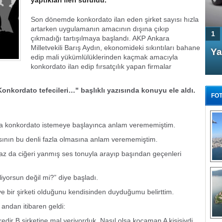
yaptıkları ileri sürüldü.
Son dönemde konkordato ilan eden şirket sayısı hızla
artarken uygulamanın amacının dışına çıkıp
1
çıkmadığı tartışılmaya başlandı. AKP Ankara
Milletvekili Barış Aydın, ekonomideki sıkıntıları bahane
4 Kapılı AMG GT Coupe
Ya
edip mali yükümlülüklerinden kaçmak amacıyla
Türkiye'de satışa çıktı
konkordato ilan edip fırsatçılık yapan firmalar
onkordato tefecileri…" başlıklı yazısında konuyu ele aldı.
FOT
rdına konkordato istemeye başlayınca anlam verememiştim.
yısının bu denli fazla olmasına anlam verememiştim.
FA
raz da ciğeri yanmış ses tonuyla arayıp başından geçenleri
TÜ
Tü
iliyorsun değil mi?” diye başladı.
E
iye bir şirketi olduğunu kendisinden duyduğumu belirttim.
G
andan itibaren geldi:
redir B şirketine mal veriyorduk. Nasıl olsa kocaman A kişisiydi.