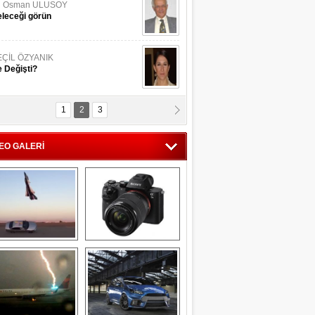
li Osman ULUSOY
leceği görün
EÇİL ÖZYANIK
 Değişti?
1
2
3
DNAN SAKA
iman Kenti Aliağa"
EO GALERİ
ERİÇ KÖYATASI
yraksız Vatan !
Savaş uçağı 
Sony Alpha 7R II ön 
pilotundan 
inceleme
muhteşem gösteri