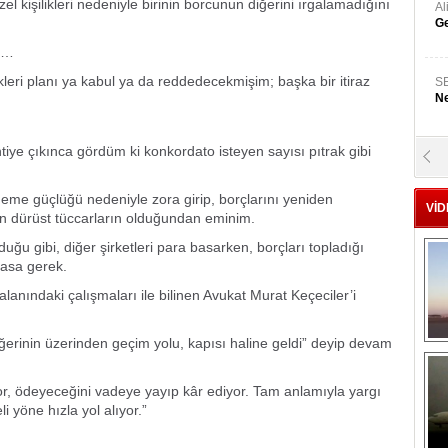
el kişilikleri nedeniyle birinin borcunun diğerini ırgalamadığını
A
Ge
m…
kleri planı ya kabul ya da reddedecekmişim; başka bir itiraz
S
Ne
tiye çıkınca gördüm ki konkordato isteyen sayısı pıtrak gibi
A
"L
ödeme güçlüğü nedeniyle zora girip, borçlarını yeniden
VİD
en dürüst tüccarların olduğundan eminim.
M
ğu gibi, diğer şirketleri para basarken, borçları topladığı
Ba
masa gerek.
lanındaki çalışmaları ile bilinen Avukat Murat Keçeciler’i
iğerinin üzerinden geçim yolu, kapısı haline geldi” deyip devam
, ödeyeceğini vadeye yayıp kâr ediyor. Tam anlamıyla yargı
i yöne hızla yol alıyor.”