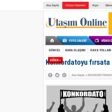
Ana Sayfa
Günün Haberleri
Arşiv
Siten
GÜNCEL
KARA ULAŞIMI
HAVA YOLLARI
Konkordatoyu fırsata 
DİĞER »
Ana Sayfa
»
EKONOMİ-FİNANS