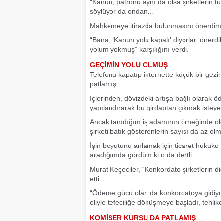
“Kanun, patronu aynı da olsa şirketlerin tüz
söylüyor da ondan…”
Mahkemeye itirazda bulunmasını önerdi
“Bana, ‘Kanun yolu kapalı' diyorlar, önerdi
yolum yokmuş” karşılığını verdi.
GEÇİMİN YOLU OLMUŞ
Telefonu kapatıp internette küçük bir gezin
patlamış.
İçlerinden, dövizdeki artışa bağlı olarak 
yapılandırarak bu girdaptan çıkmak istey
Ancak tanıdığım iş adamının örneğinde oldu
şirketi batık gösterenlerin sayısı da az ol
İşin boyutunu anlamak için ticaret hukuku a
aradığımda gördüm ki o da dertli.
Murat Keçeciler, “Konkordato şirketlerin d
etti:
“Ödeme gücü olan da konkordatoya gidiyor
eliyle tefeciliğe dönüşmeye başladı, tehlikel
KOMİSER KURSU DA PATLAMIŞ