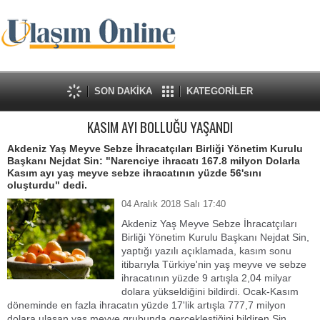
SON DAKİKA
KATEGORİLER
KASIM AYI BOLLUĞU YAŞANDI
Akdeniz Yaş Meyve Sebze İhracatçıları Birliği Yönetim Kurulu
Başkanı Nejdat Sin: "Narenciye ihracatı 167.8 milyon Dolarla
Kasım ayı yaş meyve sebze ihracatının yüzde 56'sını
oluşturdu" dedi.
04 Aralık 2018 Salı 17:40
Akdeniz Yaş Meyve Sebze İhracatçıları
Birliği Yönetim Kurulu Başkanı Nejdat Sin,
yaptığı yazılı açıklamada, kasım sonu
itibarıyla Türkiye'nin yaş meyve ve sebze
ihracatının yüzde 9 artışla 2,04 milyar
dolara yükseldiğini bildirdi. Ocak-Kasım
döneminde en fazla ihracatın yüzde 17'lik artışla 777,7 milyon
dolara ulaşan yaş meyve grubunda gerçekleştiğini bildiren Sin,