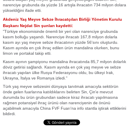
narenciye grubunda da yüzde 16 artışla ihracatın 734 milyon dolara
yükseldiğini ifade etti.
Akdeniz Yaş Meyve Sebze İhracatçıları Birliği Yönetim Kurulu
Başkanı Nejdat Sin şunları kaydetti:
"Türkiye ekonomisinde önemli bir yeri olan narenciye grubunda
kasım bolluğu yaşandı. Narenciye ihracatı 167,8 milyon dolarla
kasım ayı yaş meyve sebze ihracatının yüzde 56'sını oluşturdu.
Kasım ayında en çok ihraç edilen ürün mandalina olurken, bunu
limon ve portakal takip etti.
Kasım ayının şampiyonu mandalina ihracatında 85,7 milyon dolarlık
döviz getirisi sağlandı. Kasım ayında en çok yaş meyve ve sebze
ihracatı yapılan ülke Rusya Federasyonu oldu, bu ülkeyi Irak,
Ukrayna, İtalya ve Romanya izledi."
Türk yaş meyve sebzesini dünyaya tanıtmak amacıyla sektörün
önde gelen fuarlarına katıldıklarını belirten Sin, Çin'e mevcut
durumda bu ürün grubundan sadece kiraz ihracatı yapılmasına
rağmen potansiyel ihraç ürünü olan narenciyenin de önünü
açabilmek amacıyla China FVF Fuarı'na info stantla iştirak ettiklerini
bildirdi.