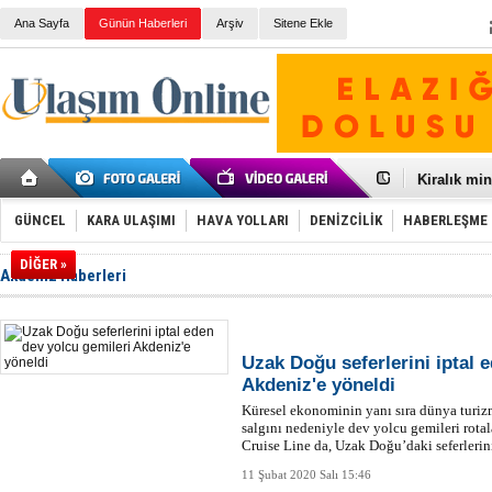
Ana Sayfa
Günün Haberleri
Arşiv
Sitene Ekle
Galataport
BMW, deniz
Kiralık min
VW'de üst
Ünye Liman
GÜNCEL
KARA ULAŞIMI
HAVA YOLLARI
DENİZCİLİK
HABERLEŞME
Türkiye’ni
İzmir-Anta
DİĞER »
Akdeniz Haberleri
Osmanlı'nı
Otomotivde 
Toyota Tür
Otomobil i
HAVAŞ 21 h
Uzak Doğu seferlerini iptal 
İran'a ait 
Akdeniz'e yöneldi
'Jet uçak' 
Küresel ekonominin yanı sıra dünya turiz
Rus savaş 
salgını nedeniyle dev yolcu gemileri rota
Cruise Line da, Uzak Doğu’daki seferlerin
11 Şubat 2020 Salı 15:46