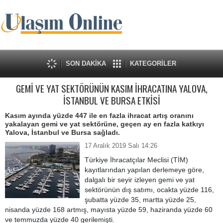
SON DAKİKA
KATEGORİLER
GEMİ VE YAT SEKTÖRÜNÜN KASIM İHRACATINA YALOVA,
İSTANBUL VE BURSA ETKİSİ
Kasım ayında yüzde 447 ile en fazla ihracat artış oranını
yakalayan gemi ve yat sektörüne, geçen ay en fazla katkıyı
Yalova, İstanbul ve Bursa sağladı.
17 Aralık 2019 Salı 14:26
Türkiye İhracatçılar Meclisi (TİM)
kayıtlarından yapılan derlemeye göre,
dalgalı bir seyir izleyen gemi ve yat
sektörünün dış satımı, ocakta yüzde 116,
şubatta yüzde 35, martta yüzde 25,
nisanda yüzde 168 artmış, mayısta yüzde 59, haziranda yüzde 60
ve temmuzda yüzde 40 gerilemişti.