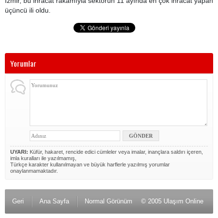
İzmir, bu ihracat rakamıyla sektörün 11 ayında en çok ihracat yapan
üçüncü ili oldu.
Yorumlar
UYARI:
Küfür, hakaret, rencide edici cümleler veya imalar, inançlara saldırı içeren,
imla kuralları ile yazılmamış,
Türkçe karakter kullanılmayan ve büyük harflerle yazılmış yorumlar
onaylanmamaktadır.
Geri
Ana Sayfa
Normal Görünüm
© 2005 Ulaşım Online