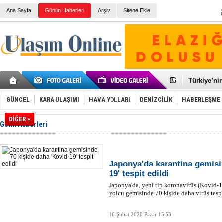
Ana Sayfa
Günün Haberleri
Arşiv
Sitene Ekle
Galataport
BMW, deniz
Kiralık min
VW'de üst
Ünye Liman
Türkiye’ni
İzmir-Anta
Osmanlı'nı
GÜNCEL
KARA ULAŞIMI
HAVA YOLLARI
DENİZCİLİK
HABERLEŞME
Otomotivde 
Toyota Tür
DİĞER »
Gemi Haberleri
Otomobil i
HAVAŞ 21 h
İran'a ait 
'Jet uçak' 
Rus savaş 
Japonya'da karantina gemisi
19' tespit edildi
Japonya'da, yeni tip koronavirüs (Kovid-1
yolcu gemisinde 70 kişide daha virüs tespi
16 Şubat 2020 Pazar 15:53