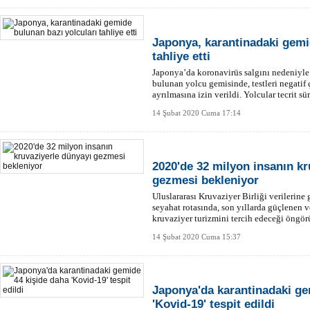
Japonya, karantinadaki gemi
tahliye etti
4 
Japonya’da koronavirüs salgını nedeniyle
bulunan yolcu gemisinde, testleri negatif
Tü
ayrılmasına izin verildi. Yolcular tecrit sür
tamamlayacak.
14 Şubat 2020 Cuma 17:14
2020'de 32 milyon insanın kr
gezmesi bekleniyor
Uluslararası Kruvaziyer Birliği verilerine
seyahat rotasında, son yıllarda güçlenen ve
kruvaziyer turizmini tercih edeceği öngör
14 Şubat 2020 Cuma 15:37
Japonya'da karantinadaki ge
'Kovid-19' tespit edildi