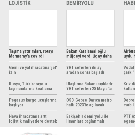
LOJİSTİK
DEMİRYOLU
HAB
Taşıma yatırımları, rotayı
Bakan Karaismailoğlu
Airbus
Marmaray'a çevirdi
müjdeyi verdi üç ay daha
uydu 
ücretsiz
çözüm
Gemi ve yat ihracatına 'jet'
YHT seferleri iki ay
Vodaf
izin
aradan sonra başladı
çarkı'
Rusya, Türk karayolu
Ulaştırma Bakanı açıkladı:
Kriz 
taşımacılarına kısıtlama
YHT seferleri 28 Mayıs'ta
kullan
getirebilir
başlıyor
yöntem
hazırl
Pegasus kargo uçuşlarına
OSB-Gebze-Darıca metro
Depre
başlıyor
hattı 2023'te açılacak
mobil
yapıyo
Hava ihracatımız arttı
Eskişehir demiryolu ile
PTT AŞ
lojistik maliyetlere destek
limanlara bağlanmalı
egemen
gerek
konul