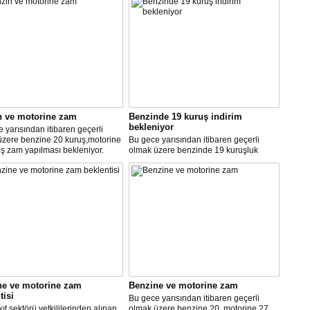
n ve motorine zam
Benzinde 19 kuruş indirim
bekleniyor
 yarısından itibaren geçerli
üzere benzine 20 kuruş,motorine
Bu gece yarısından itibaren geçerli
ş zam yapılması bekleniyor.
olmak üzere benzinde 19 kuruşluk
indirim gerçekleşti.
ne ve motorine zam
Benzine ve motorine zam
tisi
Bu gece yarısından itibaren geçerli
ıt sektörü yetkililerinden alınan
olmak üzere benzine 20, motorine 27