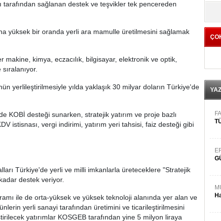
arı tarafından sağlanan destek ve teşvikler tek pencereden
yö
aha yüksek bir oranda yerli ara mamulle üretilmesini sağlamak
ÇO
 makine, kimya, eczacılık, bilgisayar, elektronik ve optik,
e sıralanıyor.
n yerlileştirilmesiyle yılda yaklaşık 30 milyar doların Türkiye'de
YA
FA
OBİ desteği sunarken, stratejik yatırım ve proje bazlı
TÜ
 istisnası, vergi indirimi, yatırım yeri tahsisi, faiz desteği gibi
E
G
arı Türkiye'de yerli ve milli imkanlarla üreteceklere "Stratejik
kadar destek veriyor.
M
Ha
amı ile de orta-yüksek ve yüksek teknoloji alanında yer alan ve
lerin yerli sanayi tarafından üretimini ve ticarileştirilmesini
irilecek yatırımlar KOSGEB tarafından yine 5 milyon liraya