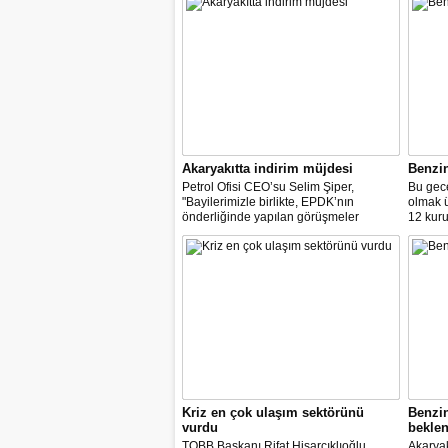
Akaryakıtta indirim müjdesi
Benzi
Petrol Ofisi CEO’su Selim Şiper,
Bu gece
"Bayilerimizle birlikte, EPDK’nın
olmak 
önderliğinde yapılan görüşmeler
12 kuru
sonucunda, dağıtım masraf
paylarımızdan fedakârlık ederek
vatandaşlarımıza destek olacak
indirimleri hayata geçiriyoruz" dedi.
Kriz en çok ulaşım sektörünü
Benzi
vurdu
beklen
TOBB Başkanı Rifat Hisarcıklıoğlu,
Akaryak