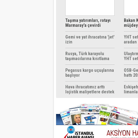
Taşıma yatırımları, rotayı
Bakan K
Marmaray'a çevirdi
müjdeyi
ücretsi
Gemi ve yat ihracatına 'jet'
YHT sef
izin
aradan 
Rusya, Türk karayolu
Ulaştır
taşımacılarına kısıtlama
YHT sef
getirebilir
başlıyo
Pegasus kargo uçuşlarına
OSB-Ge
başlıyor
hattı 20
Hava ihracatımız arttı
Eskişeh
lojistik maliyetlere destek
limanla
gerek