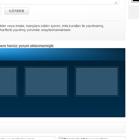
S
Ne
ler veya imalar, inançlara saldırı içeren, imla kuralları ile yazılmamış,
A
harflerle yazılmış yorumlar onaylanmamaktadır.
"L
ere henüz yorum eklenmemiştir.
M
Ba