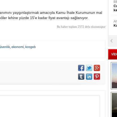
Bİ
Cu
ka
ullanımını yaygınlaştırmak amacıyla Kamu İhale Kurumunun mal
ekliler lehine yüzde 15'e kadar fiyat avantajı sağlanıyor.
Ah
Ku
Bu haber toplam 2572 defa okunmuştur
M
Ku
güvenlik
,
ekonomi
,
kosgeb
VİD
M.
Ya
Mu
Si
A
Ge