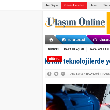
Ana Sayfa
Günün Haberleri
Arşiv
Siten
GÜNCEL
KARA ULAŞIMI
HAVA YOLLARI
Kritik teknolojilerde y
DİĞER »
Ana Sayfa
»
EKONOMİ-FİNANS