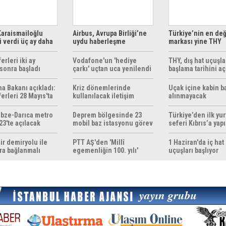
araismailoğlu
Airbus, Avrupa Birliği’ne
Türkiye’nin en değ
 verdi üç ay daha
uydu haberleşme
markası yine THY
z
çözümleri sunuyor
erleri iki ay
Vodafone'un 'hediye
THY, dış hat uçuşla
sonra başladı
çarkı' uçtan uca yenilendi
başlama tarihini aç
ma Bakanı açıkladı:
Kriz dönemlerinde
Uçak içine kabin b
erleri 28 Mayıs'ta
kullanılacak iletişim
alınmayacak
r
yöntemleri rehberi
hazırlandı
bze-Darıca metro
Deprem bölgesinde 23
Türkiye’den ilk yurt
23'te açılacak
mobil baz istasyonu görev
seferi Kıbrıs’a yap
yapıyor
ir demiryolu ile
PTT AŞ'den 'Millî
1 Haziran'da iç hat
ra bağlanmalı
egemenliğin 100. yılı'
uçuşları başlıyor
konulu anma pulu