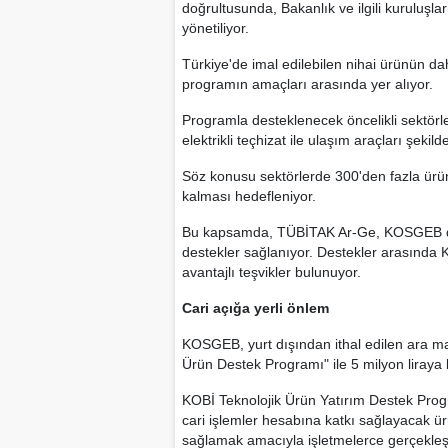
doğrultusunda, Bakanlık ve ilgili kuruluşl
yönetiliyor.
Türkiye'de imal edilebilen nihai ürünün d
programın amaçları arasında yer alıyor.
Programla desteklenecek öncelikli sektörler
elektrikli teçhizat ile ulaşım araçları şekild
Söz konusu sektörlerde 300'den fazla ürünü
kalması hedefleniyor.
Bu kapsamda, TÜBİTAK Ar-Ge, KOSGEB de K
destekler sağlanıyor. Destekler arasında KDV
avantajlı teşvikler bulunuyor.
Cari açığa yerli önlem
KOSGEB, yurt dışından ithal edilen ara mall
Ürün Destek Programı" ile 5 milyon liraya 
KOBİ Teknolojik Ürün Yatırım Destek Progr
cari işlemler hesabına katkı sağlayacak ürün
sağlamak amacıyla işletmelerce gerçekleşt