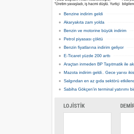
"Üretim yavaşladı, iş hacmi düştü. Yurtiçi
bilgile
ve dışı uçuşlar iptal edildi. Ülkeler
kuruş, 
sınırları kapattı, ihracat yavaşladı,
zam yap
Benzine indirim geldi
mallarımızı taşıyamaz hale geldik" dedi.
Akaryakıta zam yolda
Benzin ve motorine büyük indirim
Petrol piyasası çöktü
Benzin fiyatlarına indirim geliyor
E-Ticaret yüzde 200 arttı
Araçtan inmeden BP Taşıtmatik ile ak
Mazota indirim geldi.. Gece yarısı ik
Salgından en az gıda sektörü etkilen
Sabiha Gökçen’in terminal yatırımı bir
LOJİSTİK
DEMİ