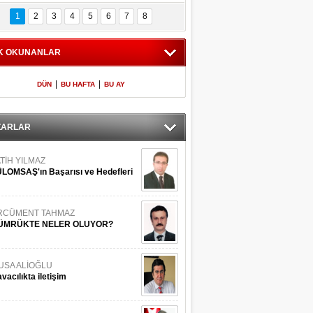
Bilinmeyen 
İşte Meclis'e giren 
nleriyle İstanbul 
600 milletvekilinin 
1
2
3
4
5
6
7
8
Adaları
listesi
K OKUNANLAR
|
|
DÜN
BU HAFTA
BU AY
ZARLAR
TİH YILMAZ
LOMSAŞ'ın Başarısı ve Hedefleri
RCÜMENT TAHMAZ
ÜMRÜKTE NELER OLUYOR?
USA ALİOĞLU
vacılıkta iletişim