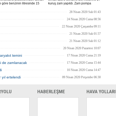
re göre benzinin litresinde 15
kuruş zam yapıldı. Zam pompa
motorinin litresinde ise 13 kuruş
fiyatlarına yansıyacak.
ılması bekleniyor.
28 Nisan 2020 Salı 01:43
24 Nisan 2020 Cuma 08:56
22 Nisan 2020 Çarşamba 09:11
21 Nisan 2020 Salı 01:57
21 Nisan 2020 Salı 01:12
20 Nisan 2020 Pazartesi 10:07
aryakıt temini
17 Nisan 2020 Cuma 21:19
isi de zamlanacak
17 Nisan 2020 Cuma 15:44
di
10 Nisan 2020 Cuma 14:47
 yıl ertelendi
09 Nisan 2020 Perşembe 06:30
RYOLU
HABERLEŞME
HAVA YOLLARI