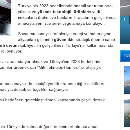
Türkiye'nin 2023 hedeflerinde önemli yer tutan orta-
yüksek ve
yüksek teknolojili ürünler
in yerli
imkanlarla üretimi ve bunların ihracatının geliştirilmesi
1
amacıyla yeni stratejiler uygulamaya konuluyor.
Savunma sanayisi ürünleriyle enerji ve haberleşme
altyapıları gibi
milli güvenlik
te stratejik öneme sahip
erli üretim
kabiliyetinin geliştirilmesi Türkiye'nin kalkınmasında
 rol oynuyor.
FOT
lar arasında yer almak ve Türkiye'nin 2023 hedeflerine
ümler üretmek için "Milli Teknoloji Hamlesi" stratejisiyle
nma sanayisinde ulaştığı yerlilik oranının diğer sektörlere
 amacıyla destek ve teşvikler sağlanıyor.
Tü
u hedeflerin gerçekleştirilmesi kapsamında çeşitli destek
ile Türkiye'de katma değerli üretimin artırılması amacı