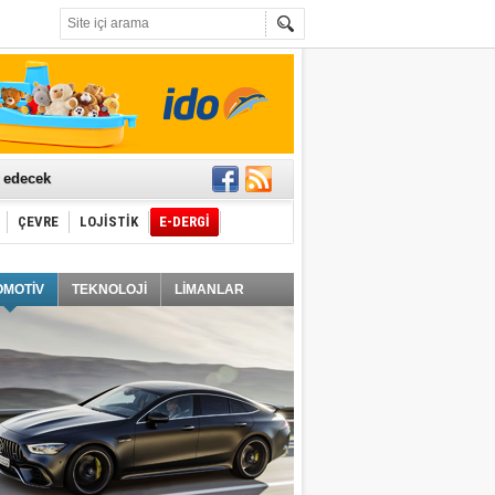
t edecek
ÇEVRE
LOJİSTİK
E-DERGİ
ğlayacak
OMOTİV
TEKNOLOJİ
LİMANLAR
i