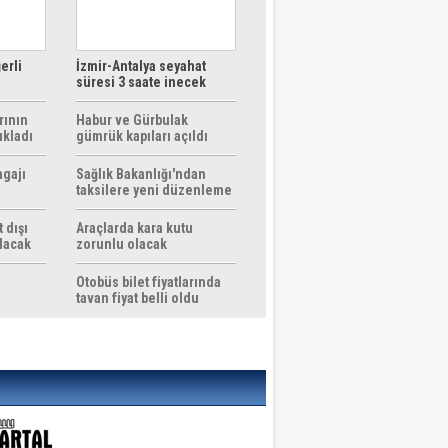
erli
İzmir-Antalya seyahat
süresi 3 saate inecek
rının
Habur ve Gürbulak
ıkladı
gümrük kapıları açıldı
agajı
Sağlık Bakanlığı'ndan
taksilere yeni düzenleme
 dışı
Araçlarda kara kutu
ılacak
zorunlu olacak
Otobüs bilet fiyatlarında
tavan fiyat belli oldu