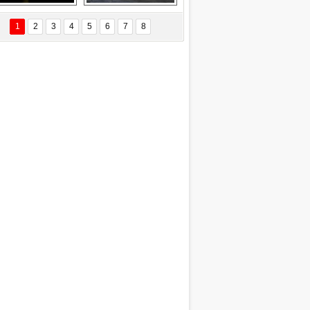
EÇİL ÖZYANIK
Delta uçağına 
Ford Focus RS 
 Değişti?
yıldırım çarptı
(2015)
1
2
3
4
5
6
7
8
DNAN SAKA
iman Kenti Aliağa"
ERİÇ KÖYATASI
yraksız Vatan !