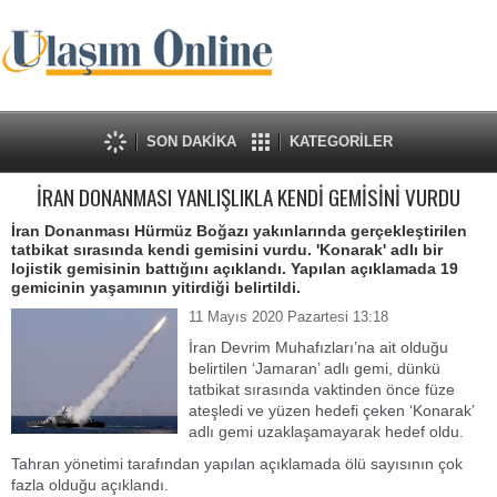
SON DAKİKA
KATEGORİLER
İRAN DONANMASI YANLIŞLIKLA KENDİ GEMİSİNİ VURDU
İran Donanması Hürmüz Boğazı yakınlarında gerçekleştirilen
tatbikat sırasında kendi gemisini vurdu. 'Konarak' adlı bir
lojistik gemisinin battığını açıklandı. Yapılan açıklamada 19
gemicinin yaşamının yitirdiği belirtildi.
11 Mayıs 2020 Pazartesi 13:18
İran Devrim Muhafızları’na ait olduğu
belirtilen ‘Jamaran’ adlı gemi, dünkü
tatbikat sırasında vaktinden önce füze
ateşledi ve yüzen hedefi çeken ‘Konarak’
adlı gemi uzaklaşamayarak hedef oldu.
Tahran yönetimi tarafından yapılan açıklamada ölü sayısının çok
fazla olduğu açıklandı.