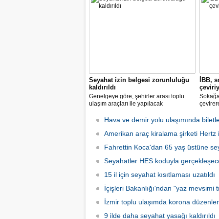
başladı.
Seyahat izin belgesi zorunluluğu
İBB, s
kaldırıldı
çeviri
Genelgeye göre, şehirler arası toplu
Sokağa 
ulaşım araçları ile yapılacak
çevirer
yolculuklarda, seyahat izin belgesi alma
caddele
zorunluluğu yürürlükten kaldırıldı.
yakalay
Hava ve demir yolu ulaşımında biletle
kadarki
Amerikan araç kiralama şirketi Hertz if
iş başı
Fahrettin Koca'dan 65 yaş üstüne sey
Seyahatler HES koduyla gerçekleşec
15 il için seyahat kısıtlaması uzatıldı
İçişleri Bakanlığı'ndan "yaz mevsimi tr
İzmir toplu ulaşımda korona düzenle
9 ilde daha seyahat yasağı kaldırıldı