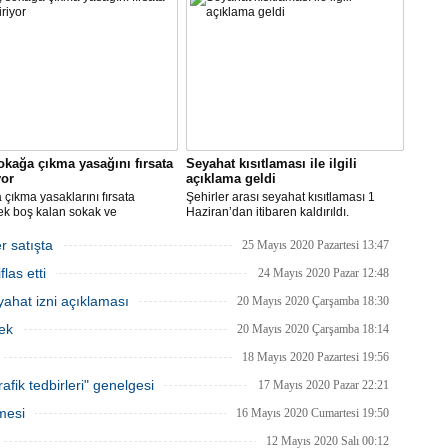
zorunluluğunu kaldırdı.
okağa çıkma yasağını fırsata
Seyahat kısıtlaması ile ilgili
yor
açıklama geldi
çıkma yasaklarını fırsata
Şehirler arası seyahat kısıtlaması 1
ek boş kalan sokak ve
Haziran’dan itibaren kaldırıldı.
rde rahat çalışma imkanı
Gelişmelere göre olası bir olumsuzlukta
an İBB, bu hafta sonu, şimdiye
bazı şehirler için seyahat kısıtlaması
r satışta
25 Mayıs 2020 Pazartesi 13:47
 en yüksek sayıdaki personeliyle
getirilmesi tekrar gözden geçirilebilir.
las etti
nda olacak.
24 Mayıs 2020 Pazar 12:48
ahat izni açıklaması
20 Mayıs 2020 Çarşamba 18:30
ek
20 Mayıs 2020 Çarşamba 18:14
18 Mayıs 2020 Pazartesi 19:56
afik tedbirleri" genelgesi
17 Mayıs 2020 Pazar 22:21
mesi
16 Mayıs 2020 Cumartesi 19:50
12 Mayıs 2020 Salı 00:12