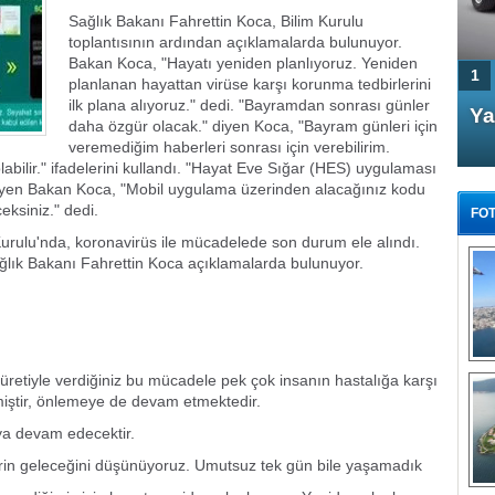
Sağlık Bakanı Fahrettin Koca, Bilim Kurulu
toplantısının ardından açıklamalarda bulunuyor.
Bakan Koca, "Hayatı yeniden planlıyoruz. Yeniden
1
planlanan hayattan virüse karşı korunma tedbirlerini
ilk plana alıyoruz." dedi. "Bayramdan sonrası günler
4 Kapılı AMG GT Coupe
Ya
daha özgür olacak." diyen Koca, "Bayram günleri için
Türkiye'de satışa çıktı
veremediğim haberleri sonrası için verebilirim.
abilir." ifadelerini kullandı. "Hayat Eve Sığar (HES) uygulaması
 diyen Bakan Koca, "Mobil uygulama üzerinden alacağınız kodu
eksiniz." dedi.
FOT
urulu'nda, koronavirüs ile mücadelede son durum ele alındı.
ğlık Bakanı Fahrettin Koca açıklamalarda bulunuyor.
FA
TÜ
Tü
retiyle verdiğiniz bu mücadele pek çok insanın hastalığa karşı
iştir, önlemeye de devam etmektedir.
E
maya devam edecektir.
G
erin geleceğini düşünüyoruz. Umutsuz tek gün bile yaşamadık