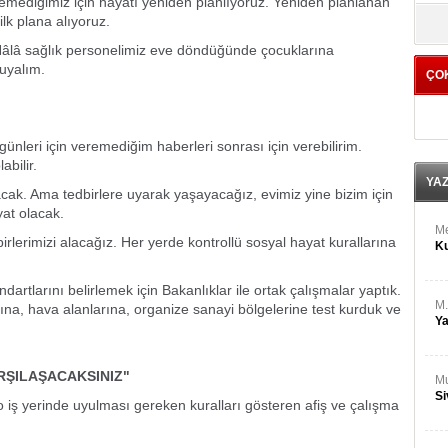
emediğimiz için hayatı yeniden planlıyoruz. Yeniden planlanan
M
yö
ilk plana alıyoruz.
Ha
 Hâlâ sağlık personelimiz eve döndüğünde çocuklarına
uyalım.
ÇO
Bİ
Cu
ka
ünleri için veremediğim haberleri sonrası için verebilirim.
Ah
abilir.
Ku
YA
ak. Ama tedbirlere uyarak yaşayacağız, evimiz yine bizim için
yat olacak.
M
irlerimizi alacağız. Her yerde kontrollü sosyal hayat kurallarına
Ku
rtlarını belirlemek için Bakanlıklar ile ortak çalışmalar yaptık.
M.
rına, hava alanlarına, organize sanayi bölgelerine test kurduk ve
Ya
ARŞILAŞACAKSINIZ"
Mu
Si
 o iş yerinde uyulması gereken kuralları gösteren afiş ve çalışma