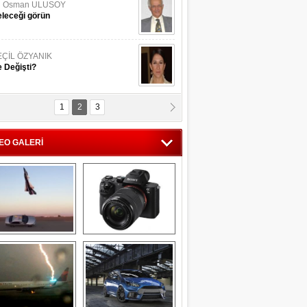
li Osman ULUSOY
leceği görün
EÇİL ÖZYANIK
 Değişti?
1
2
3
DNAN SAKA
iman Kenti Aliağa"
EO GALERİ
ERİÇ KÖYATASI
yraksız Vatan !
Savaş uçağı 
Sony Alpha 7R II ön 
pilotundan 
inceleme
muhteşem gösteri