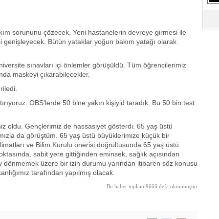
kım sorununu çözecek. Yeni hastanelerin devreye girmesi ile
i genişleyecek. Bütün yataklar yoğun bakım yatağı olarak
iversite sınavları içi önlemler görüşüldü. Tüm öğrencilerimiz
nda maskeyi çıkarabilecekler.
iledi.
tırıyoruz. OBS'lerde 50 bine yakın kişiyid taradık. Bu 50 bin test
iz oldu. Gençlerimiz de hassasiyet gösterdi. 65 yaş üstü
mızla da görüştüm. 65 yaş üstü büyüklerimize küçük bir
matları ve Bilim Kurulu önerisi doğrultusunda 65 yaş üstü
ktasında, sabit yere gittiğinden eminsek, sağlık açısından
 ay dönmemek üzere bir izin durumu yarından itibaren söz konusu
akanlığımız tarafından yapılmış olacak.
Bu haber toplam 9666 defa okunmuştur