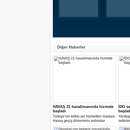
Diğer Haberler
HAVAŞ 21 havalimanında hizmete
İDO se
başladı
başlad
Türkiye’nin köklü yer hizmetleri markası
Yenika
Havaş geçiş döneminin ardından
seferle
koronavirüse karşı tüm önlemleri alarak
2 hazir
tarifeli yolcu seferlerine hizmet vermeye
seferle