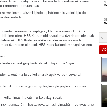
e, mekan durumu, çalışma saati, bir arada bulunabilecek azami
A
ma rehberleri de bulunacak.
Ge
ormalleşme takvimi içinde açılabilecek iş yerleri için de
azır durumdadır.
S
Ne
u toplantısı sonrasında yaptığı açıklamada önemli HES Kodu
ği bilgilere göre, HES Kodu mobil uygulama üzerinden alınacak.
A
ılabilecek. HES Kodu öncelikle şehirler arası ulaşımda
"L
laması üzerinden alınacak HES Kodu kullanılarak uçak ve tren
VİD
M
ledi:
Ba
erde serbest giriş kartı olacak. Hayat Eve Sığar
den alacağınız kodu kullanarak uçak ve tren seyahati
e kimlik numarası gibi veriyi başkasıyla paylaşmak zorunda
kullanılması hayatımızı kolaylaştıracak.
r risk taşımadığını, hasta veya temaslı olmadığını bu uygulama