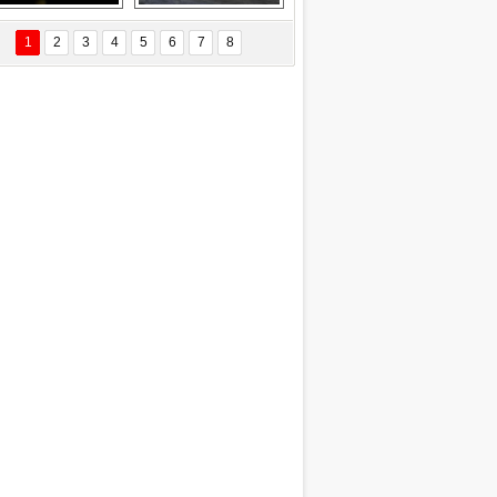
Delta uçağına 
Ford Focus RS 
yıldırım çarptı
(2015)
1
2
3
4
5
6
7
8