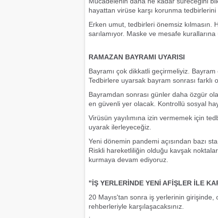
Mücadelenin daha ne kadar süreceğini bil
hayattan virüse karşı korunma tedbirlerini 
Erken umut, tedbirleri önemsiz kılmasın.
sarılamıyor. Maske ve mesafe kurallarına 
RAMAZAN BAYRAMI UYARISI
Bayramı çok dikkatli geçirmeliyiz. Bayram g
Tedbirlere uyarsak bayram sonrası farklı ol
Bayramdan sonrası günler daha özgür olac
en güvenli yer olacak. Kontrollü sosyal ha
Virüsün yayılımına izin vermemek için tedb
uyarak ilerleyeceğiz.
Yeni dönemin pandemi açısından bazı standa
Riskli hareketliliğin olduğu kavşak noktala
kurmaya devam ediyoruz.
"İŞ YERLERİNDE YENİ AFİŞLER İLE K
20 Mayıs'tan sonra iş yerlerinin girişinde,
rehberleriyle karşılaşacaksınız.