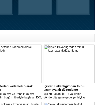
ferleri kademeli olarak
İçişleri Bakanlığı'ndan tolplu
ı
taşımaya ait düzenleme
pı-Yalova ve Pendik-Yalova
İçişleri Bakanlığı, 81 valiliğine
rini bugün itibariyle başlatan İDO,
gönderdiği genelgede şehiriçi ve
an itibariyle de bünyesinde
şehirlerarası yolcu taşımacılığında
rini kademeli olarak başlatacak.
yüzde 50 kapasite kullanma