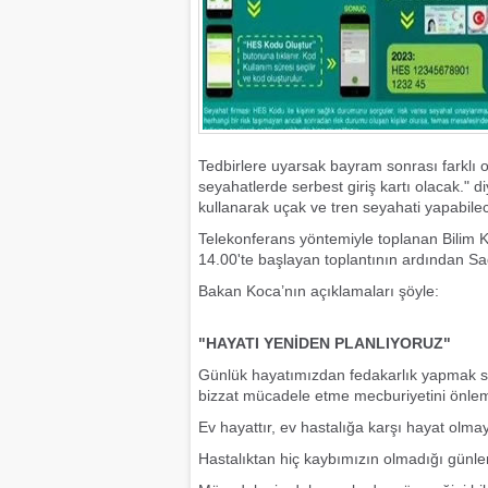
Tedbirlere uyarsak bayram sonrası farklı ol
seyahatlerde serbest giriş kartı olacak."
kullanarak uçak ve tren seyahati yapabilec
Telekonferans yöntemiyle toplanan Bilim K
14.00'te başlayan toplantının ardından Sa
Bakan Koca’nın açıklamaları şöyle:
"HAYATI YENİDEN PLANLIYORUZ"
Günlük hayatımızdan fedakarlık yapmak sü
bizzat mücadele etme mecburiyetini önlem
Ev hayattır, ev hastalığa karşı hayat ol
Hastalıktan hiç kaybımızın olmadığı günl