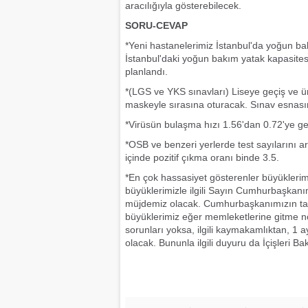
aracılığıyla gösterebilecek.
SORU-CEVAP
*Yeni hastanelerimiz İstanbul'da yoğun ba
İstanbul'daki yoğun bakım yatak kapasites
planlandı.
*(LGS ve YKS sınavları) Liseye geçiş ve ün
maskeyle sırasına oturacak. Sınav esnası
*Virüsün bulaşma hızı 1.56'dan 0.72'ye ger
*OSB ve benzeri yerlerde test sayılarını ar
içinde pozitif çıkma oranı binde 3.5.
*En çok hassasiyet gösterenler büyüklerim
büyüklerimizle ilgili Sayın Cumhurbaşkanı
müjdemiz olacak. Cumhurbaşkanımızın tali
büyüklerimiz eğer memleketlerine gitme no
sorunları yoksa, ilgili kaymakamlıktan, 1
olacak. Bununla ilgili duyuru da İçişleri B