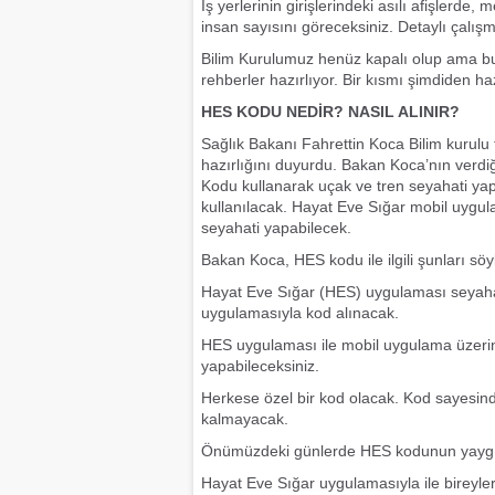
İş yerlerinin girişlerindeki asılı afişlerd
insan sayısını göreceksiniz. Detaylı çalış
Bilim Kurulumuz henüz kapalı olup ama bu n
rehberler hazırlıyor. Bir kısmı şimdiden h
HES KODU NEDİR? NASIL ALINIR?
Sağlık Bakanı Fahrettin Koca Bilim kurul
hazırlığını duyurdu. Bakan Koca’nın verdi
Kodu kullanarak uçak ve tren seyahati yap
kullanılacak. Hayat Eve Sığar mobil uygu
seyahati yapabilecek.
Bakan Koca, HES kodu ile ilgili şunları söy
Hayat Eve Sığar (HES) uygulaması seyahatl
uygulamasıyla kod alınacak.
HES uygulaması ile mobil uygulama üzerin
yapabileceksiniz.
Herkese özel bir kod olacak. Kod sayesind
kalmayacak.
Önümüzdeki günlerde HES kodunun yaygın 
Hayat Eve Sığar uygulamasıyla ile bireyle