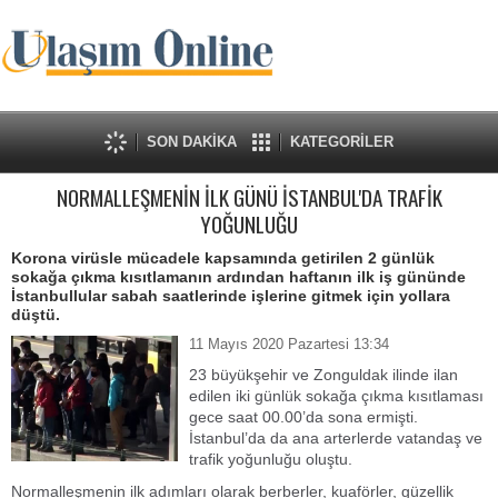
SON DAKİKA
KATEGORİLER
NORMALLEŞMENİN İLK GÜNÜ İSTANBUL'DA TRAFİK
YOĞUNLUĞU
Korona virüsle mücadele kapsamında getirilen 2 günlük
sokağa çıkma kısıtlamanın ardından haftanın ilk iş gününde
İstanbullular sabah saatlerinde işlerine gitmek için yollara
düştü.
11 Mayıs 2020 Pazartesi 13:34
23 büyükşehir ve Zonguldak ilinde ilan
edilen iki günlük sokağa çıkma kısıtlaması
gece saat 00.00’da sona ermişti.
İstanbul’da da ana arterlerde vatandaş ve
trafik yoğunluğu oluştu.
Normalleşmenin ilk adımları olarak berberler, kuaförler, güzellik