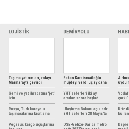
LOJİSTİK
DEMİRYOLU
HAB
Taşıma yatırımları, rotayı
Bakan Karaismailoğlu
Airbus
Marmaray'a çevirdi
müjdeyi verdi üç ay daha
uydu 
ücretsiz
çözüm
Gemi ve yat ihracatına 'jet'
YHT seferleri iki ay
Vodaf
izin
aradan sonra başladı
çarkı'
Rusya, Türk karayolu
Ulaştırma Bakanı açıkladı:
Kriz 
taşımacılarına kısıtlama
YHT seferleri 28 Mayıs'ta
kullan
getirebilir
başlıyor
yöntem
hazırl
Pegasus kargo uçuşlarına
OSB-Gebze-Darıca metro
Depre