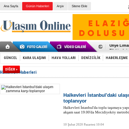
Ana Sayfa
Günün Haberleri
Arşiv
Sitene Ekle
Galataport
BMW, deniz
Kiralık min
VW'de üst
Ünye Liman
Türkiye’ni
İzmir-Anta
Osmanlı'nı
GÜNCEL
KARA ULAŞIMI
HAVA YOLLARI
DENİZCİLİK
HABERLEŞME
Otomotivde 
Toyota Tür
DİĞER »
Halkevleri Haberleri
Otomobil i
HAVAŞ 21 h
İran'a ait 
'Jet uçak' 
Rus savaş 
Halkevleri İstanbul'daki ula
toplanıyor
Halkevleri İstanbul'da toplu taşımaya yapı
akşam saat 19.00'da Mecidiyeköy metrobüs
10 Şubat 2020 Pazartesi 10:04