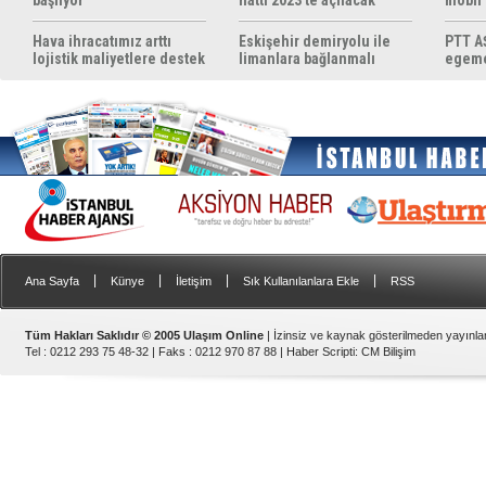
başlıyor
hattı 2023'te açılacak
mobil
yapıyo
Hava ihracatımız arttı
Eskişehir demiryolu ile
PTT AŞ
lojistik maliyetlere destek
limanlara bağlanmalı
egemen
gerek
konul
|
|
|
|
Ana Sayfa
Künye
İletişim
Sık Kullanılanlara Ekle
RSS
Tüm Hakları Saklıdır © 2005 Ulaşım Online
| İzinsiz ve kaynak gösterilmeden yayınl
Tel : 0212 293 75 48-32 | Faks : 0212 970 87 88 |
Haber Scripti
:
CM Bilişim