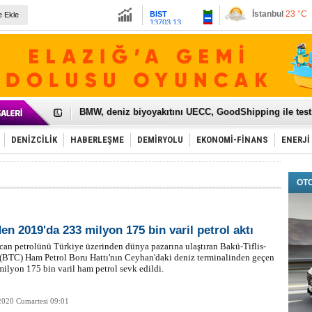
13703.13
Ankara
20 °C
e Ekle
Altın
6508.81
Dolar
47.5797
Euro
55.0606
Galataport Projesi'nde sona yaklaşıldı
BMW, deniz biyoyakıtını UECC, GoodShipping ile tes
Kiralık minibüse talep artışı var
VW'de üst düzey atama
Ünye Limanı Türkiye'yi lider yapacak
DENİZCİLİK
HABERLEŞME
DEMİRYOLU
EKONOMİ-FİNANS
ENERJİ
Türkiye’nin en değerli markası yine THY
İzmir-Antalya seyahat süresi 3 saate inecek
Osmanlı'nın projesi ülkeye milyarlarca dolar gelir sa
OT
Otomotivde üretim artıyor, satış beklentileri yükseldi
Toyota Türkiye, 800 kişi istihdam edecek
Otomobil ihracatı mayıs ayında yüzde 56 azaldı
HAVAŞ 21 havalimanında hizmete başladı
en 2019'da 233 milyon 175 bin varil petrol aktı
İran'a ait yük gemisi Irak karasularında battı
an petrolünü Türkiye üzerinden dünya pazarına ulaştıran Bakü-Tiflis-
'Jet uçak' çözümü ile gemi ihracatına hareketlilik geld
(BTC) Ham Petrol Boru Hattı'nın Ceyhan'daki deniz terminalinden geçen
Rus savaş gemisi Çanakkale Boğazı’ndan geçti
milyon 175 bin varil ham petrol sevk edildi.
2020 Cumartesi 09:01