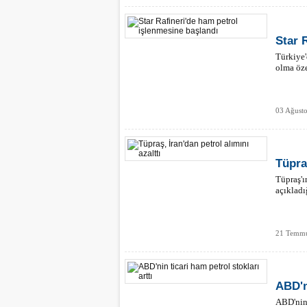
Star 
Türkiye'
olma öze
03 Ağust
Tüpraş
Tüpraş'ı
açıkladı
21 Temmu
ABD'ni
ABD'nin 