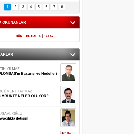
Bilinmeyen 
İşte Meclis'e giren 
nleriyle İstanbul 
600 milletvekilinin 
1
2
3
4
5
6
7
8
Adaları
listesi
K OKUNANLAR
|
|
DÜN
BU HAFTA
BU AY
ZARLAR
TİH YILMAZ
LOMSAŞ'ın Başarısı ve Hedefleri
RCÜMENT TAHMAZ
ÜMRÜKTE NELER OLUYOR?
USA ALİOĞLU
vacılıkta iletişim