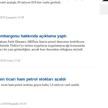
varil azalışla 30 milyon 810 bin varile geriledi.
S
Ne
 2019 Çarşamba 13:59
A
"L
Ambargosu hakkında açıklama yaptı
M
akanı Fatih Dönmez, ABD'nin İran'ın petrol ihracatını hedefleyen
Ba
mlarında Türkiye'ye istisna uygulayıp uygulamayacağı konusunda
ye bir yazı gelmediğini, ancak bazı duyumlar olduğunu söyledi.
 2018 Cuma 11:42
in ticari ham petrol stokları azaldı
ticari ham petrol stokları geçen hafta 1,4 milyon varil azaldı.
os 2018 Perşembe 16:10