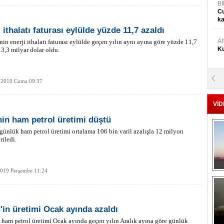
Bİ
Cu
ka
 ithalatı faturası eylülde yüzde 11,7 azaldı
Ah
nin enerji ithalatı faturası eylülde geçen yılın aynı ayına göre yüzde 11,7
Ku
 3,3 milyar dolar oldu.
M
 2019 Cuma 09:37
Ku
VİD
M.
in ham petrol üretimi düştü
Ya
ünlük ham petrol üretimi ortalama 106 bin varil azalışla 12 milyon
riledi.
Mu
Si
2019 Perşembe 11:24
A
Ge
in üretimi Ocak ayında azaldı
ham petrol üretimi Ocak ayında geçen yılın Aralık ayına göre günlük