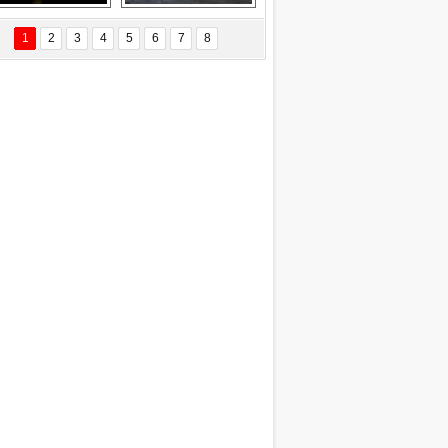
EÇİL ÖZYANIK
Delta uçağına 
Ford Focus RS 
 Değişti?
yıldırım çarptı
(2015)
1
2
3
4
5
6
7
8
DNAN SAKA
iman Kenti Aliağa"
ERİÇ KÖYATASI
yraksız Vatan !