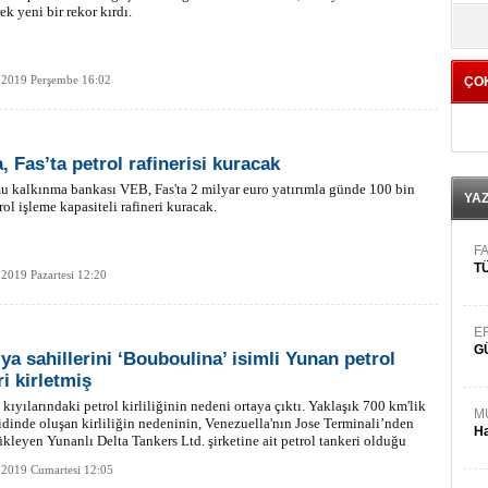
ek yeni bir rekor kırdı.
yö
 2019 Perşembe 16:02
ÇO
, Fas’ta petrol rafinerisi kuracak
 kalkınma bankası VEB, Fas'ta 2 milyar euro yatırımla günde 100 bin
YA
rol işleme kapasiteli rafineri kuracak.
FA
TÜ
2019 Pazartesi 12:20
E
G
lya sahillerini ‘Bouboulina’ isimli Yunan petrol
i kirletmiş
 kıyılarındaki petrol kirliliğinin nedeni ortaya çıktı. Yaklaşık 700 km'lik
M
ridinde oluşan kirliliğin nedeninin, Venezuella'nın Jose Terminali’nden
Ha
ükleyen Yunanlı Delta Tankers Ltd. şirketine ait petrol tankeri olduğu
i.
 2019 Cumartesi 12:05