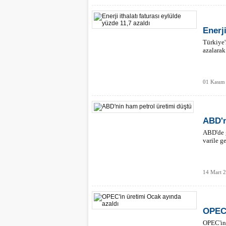
Enerji
Türkiye'
azalarak
01 Kasım
ABD'n
ABD'de g
varile ge
14 Mart 
OPEC'
OPEC'in 