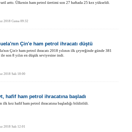
aril arttı. Ülkenin ham petrol üretimi son 27 haftada 25 kez yükseldi.
z 2018 Cuma 09:32
uela'nın Çin'e ham petrol ihracatı düştü
a'nın Çin'e ham petrol ihracatı 2018 yılının ilk çeyreğinde günde 381
l ile son 8 yılın en düşük seviyesine indi.
z 2018 Salı 18:00
t, hafif ham petrol ihracatına başladı
n ilk kez hafif ham petrol ihracatına başladığı bildirildi.
z 2018 Salı 12:01