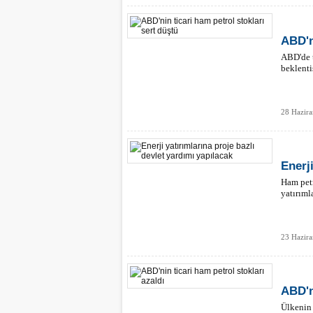
ABD'n
ABD'de t
beklenti
28 Hazir
Enerj
Ham petr
yatırıml
23 Hazira
ABD'n
Ülkenin 