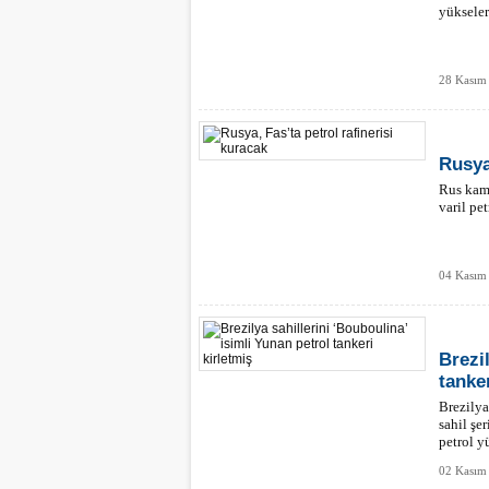
yükseler
28 Kasım
Rusya
Rus kamu
varil pet
04 Kasım 
Brezi
tanker
Brezilya
sahil şe
petrol y
bildirild
02 Kasım