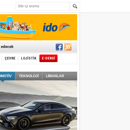
t edecek
ÇEVRE
LOJİSTİK
E-DERGİ
ğlayacak
OMOTİV
TEKNOLOJİ
LİMANLAR
i