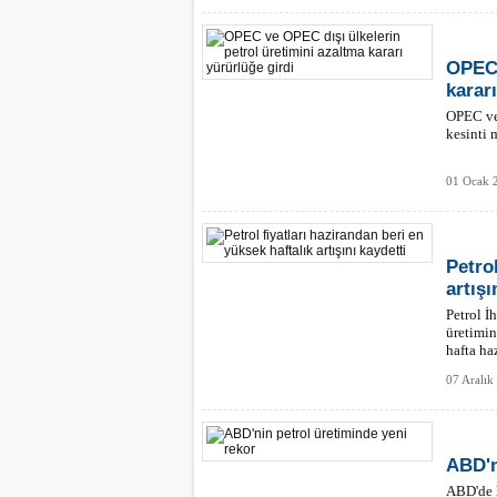
OPEC 
karar
OPEC ve 
kesinti 
01 Ocak 
Petrol
artışı
Petrol İ
üretimin
hafta ha
07 Aralık
ABD'n
ABD'de h