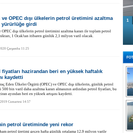
ve OPEC dışı ülkelerin petrol üretimini azaltma
1
ı yürürlüğe girdi
OPEC dışı ülkelerin petrol üretimini azaltma kararı ile toplam petrol
miktarı, 1 Ocak'tan itibaren günlük 2,1 milyon varil olacak.
2020 Çarşamba 11:25
FOT
 fiyatları hazirandan beri en yüksek haftalık
nı kaydetti
hraç Eden Ülkeler Örgütü (OPEC) ve OPEC dışı ülkelerin, günlük petrol
i 500 bin varil daha azaltma kararı almasının ardından petrol fiyatları, bu
ziran ayından beri en yüksek artışını kaydetti.
Tü
 2019 Cumartesi 14:57
in petrol üretiminde yeni rekor
am petrol üretimi geçen hafta günlük ortalama 12,9 milyon varile