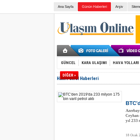
Ana Sayfa
Günün Haberleri
Arşiv
Siten
GÜNCEL
KARA ULAŞIMI
HAVA YOLLARI
DİĞER »
Ham Petrol Haberleri
BTC'd
Azerbayc
Ceyhan 
yıl 233 
18 Ocak 