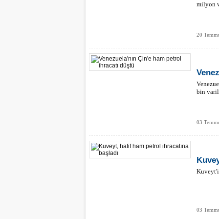
milyon v
20 Temmu
Venez
Venezuel
bin vari
03 Temmu
Kuvey
Kuveyt'i
03 Temmu