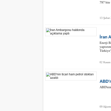
797 bin 
13 Şubat
İran 
Enerji B
yaptırı
Türkiye'
02 Kasım
ABD'n
ABD'nin 
09 Ağust