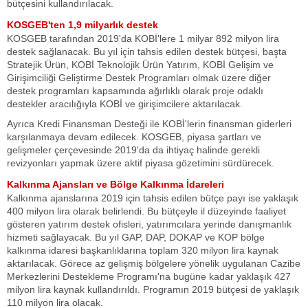
bütçesini kullandırılacak.
KOSGEB'ten 1,9 milyarlık destek
KOSGEB tarafından 2019'da KOBİ'lere 1 milyar 892 milyon lira
destek sağlanacak. Bu yıl için tahsis edilen destek bütçesi, başta
Stratejik Ürün, KOBİ Teknolojik Ürün Yatırım, KOBİ Gelişim ve
Girişimciliği Geliştirme Destek Programları olmak üzere diğer
destek programları kapsamında ağırlıklı olarak proje odaklı
destekler aracılığıyla KOBİ ve girişimcilere aktarılacak.
Ayrıca Kredi Finansman Desteği ile KOBİ'lerin finansman giderleri
karşılanmaya devam edilecek. KOSGEB, piyasa şartları ve
gelişmeler çerçevesinde 2019'da da ihtiyaç halinde gerekli
revizyonları yapmak üzere aktif piyasa gözetimini sürdürecek.
Kalkınma Ajansları ve Bölge Kalkınma İdareleri
Kalkınma ajanslarına 2019 için tahsis edilen bütçe payı ise yaklaşık
400 milyon lira olarak belirlendi. Bu bütçeyle il düzeyinde faaliyet
gösteren yatırım destek ofisleri, yatırımcılara yerinde danışmanlık
hizmeti sağlayacak. Bu yıl GAP, DAP, DOKAP ve KOP bölge
kalkınma idaresi başkanlıklarına toplam 320 milyon lira kaynak
aktarılacak. Görece az gelişmiş bölgelere yönelik uygulanan Cazibe
Merkezlerini Destekleme Programı'na bugüne kadar yaklaşık 427
milyon lira kaynak kullandırıldı. Programın 2019 bütçesi de yaklaşık
110 milyon lira olacak.