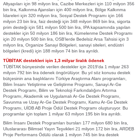
Altyapıları için 98 milyon lira, Cazibe Merkezleri için 110 milyon 356
bin lira, Kalkınma Ajansları için 400 milyon lira, Bölge Kalkınma
İdareleri için 320 milyon lira, Sosyal Destek Programı için 166
milyon 23 bin lira, faiz desteği için 348 milyon 869 bin lira, sigorta
prim desteği için 581 milyon 500 bin lira, IPA kapsamında yapılan
destekler için 50 milyon 186 bin lira, Kümelenme Destek Programı
için 20 milyon 500 bin lira, OSB'lerde Bedelsiz Arsa Tahsisi için 3
milyon lira, Organize Sanayi Bölgeleri, sanayi siteleri, endüstri
bölgeleri (kredi) için 188 milyon 74 bin lira ayrıldı.
TÜBİTAK destekleri için 1,3 milyar liralık ödenek
TÜBİTAK bünyesinde verilen destekler için 2019'da 1 milyar 263
milyon 792 bin lira ödenek öngörülüyor. Bu yıl söz konusu destek
bütçesinin ana başlıklarını Türkiye Araştırma Alanı programları,
Bilim İnsanı Yetiştirme ve Geliştirme Programı, Sanayi Ar-Ge
Destek Programı, Bilim ve Teknoloji Farkındalığını Artırma
Programı, Akademik ve Uygulamalı Ar-Ge Destek Programı,
Savunma ve Uzay Ar-Ge Destek Programı, Kamu Ar-Ge Destek
Programı, UİDB AB Proje Ödül Destek Programı oluşturuyor. Bu
programlar için toplam 1 milyar 63 milyon 195 bin lira ayrıldı.
Bilim İnsanı Destek Programları bursları 177 milyon 680 bin lira,
Uluslararası Bilimsel Yayın Teşvikleri 21 milyon 172 bin lira, ARDEB
Proje Performans Ödülü olarak 1 milyon 745 bin lira destek