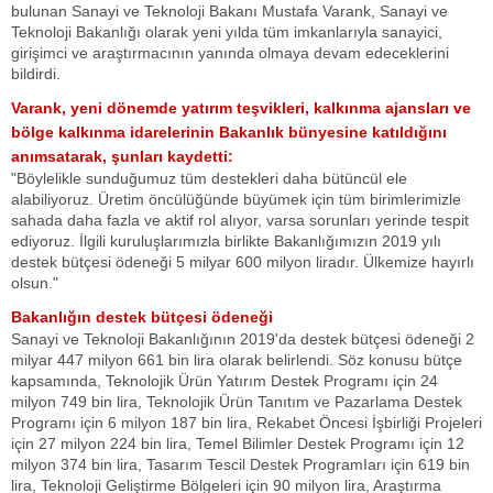
bulunan Sanayi ve Teknoloji Bakanı Mustafa Varank, Sanayi ve
Teknoloji Bakanlığı olarak yeni yılda tüm imkanlarıyla sanayici,
girişimci ve araştırmacının yanında olmaya devam edeceklerini
bildirdi.
Varank, yeni dönemde yatırım teşvikleri, kalkınma ajansları ve
bölge kalkınma idarelerinin Bakanlık bünyesine katıldığını
anımsatarak, şunları kaydetti:
"Böylelikle sunduğumuz tüm destekleri daha bütüncül ele
alabiliyoruz. Üretim öncülüğünde büyümek için tüm birimlerimizle
sahada daha fazla ve aktif rol alıyor, varsa sorunları yerinde tespit
ediyoruz. İlgili kuruluşlarımızla birlikte Bakanlığımızın 2019 yılı
destek bütçesi ödeneği 5 milyar 600 milyon liradır. Ülkemize hayırlı
olsun."
Bakanlığın destek bütçesi ödeneği
Sanayi ve Teknoloji Bakanlığının 2019'da destek bütçesi ödeneği 2
milyar 447 milyon 661 bin lira olarak belirlendi. Söz konusu bütçe
kapsamında, Teknolojik Ürün Yatırım Destek Programı için 24
milyon 749 bin lira, Teknolojik Ürün Tanıtım ve Pazarlama Destek
Programı için 6 milyon 187 bin lira, Rekabet Öncesi İşbirliği Projeleri
için 27 milyon 224 bin lira, Temel Bilimler Destek Programı için 12
milyon 374 bin lira, Tasarım Tescil Destek ProgramIarı için 619 bin
lira, Teknoloji Geliştirme Bölgeleri için 90 milyon lira, Araştırma