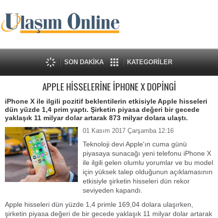
SON DAKİKA
KATEGORİLER
APPLE HİSSELERİNE İPHONE X DOPİNGİ
iPhone X ile ilgili pozitif beklentilerin etkisiyle Apple hisseleri
dün yüzde 1,4 prim yaptı. Şirketin piyasa değeri bir gecede
yaklaşık 11 milyar dolar artarak 873 milyar dolara ulaştı.
01 Kasım 2017 Çarşamba 12:16
Teknoloji devi Apple'ın cuma günü
piyasaya sunacağı yeni telefonu iPhone X
ile ilgili gelen olumlu yorumlar ve bu model
için yüksek talep olduğunun açıklamasının
etkisiyle şirketin hisseleri dün rekor
seviyeden kapandı.
Apple hisseleri dün yüzde 1,4 primle 169,04 dolara ulaşırken,
şirketin piyasa değeri de bir gecede yaklaşık 11 milyar dolar artarak