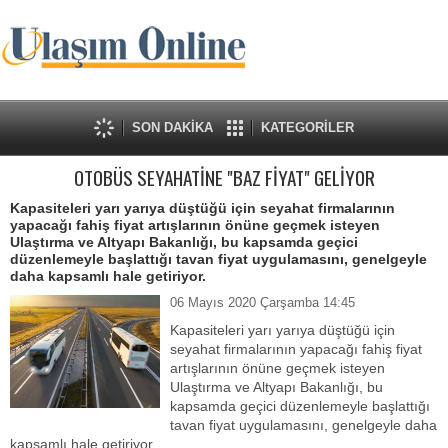
SON DAKİKA
KATEGORİLER
OTOBÜS SEYAHATİNE "BAZ FİYAT" GELİYOR
Kapasiteleri yarı yarıya düştüğü için seyahat firmalarının
yapacağı fahiş fiyat artışlarının önüne geçmek isteyen
Ulaştırma ve Altyapı Bakanlığı, bu kapsamda geçici
düzenlemeyle başlattığı tavan fiyat uygulamasını, genelgeyle
daha kapsamlı hale getiriyor.
06 Mayıs 2020 Çarşamba 14:45
Kapasiteleri yarı yarıya düştüğü için
seyahat firmalarının yapacağı fahiş fiyat
artışlarının önüne geçmek isteyen
Ulaştırma ve Altyapı Bakanlığı, bu
kapsamda geçici düzenlemeyle başlattığı
tavan fiyat uygulamasını, genelgeyle daha
kapsamlı hale getiriyor.