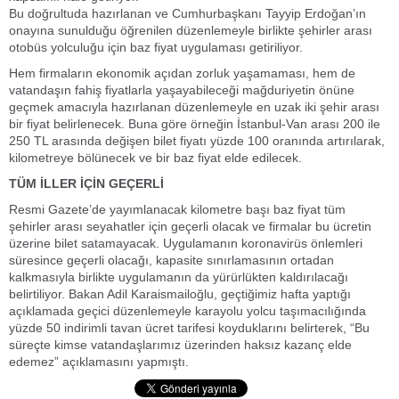
Bu doğrultuda hazırlanan ve Cumhurbaşkanı Tayyip Erdoğan’ın
onayına sunulduğu öğrenilen düzenlemeyle birlikte şehirler arası
otobüs yolculuğu için baz fiyat uygulaması getiriliyor.
Hem firmaların ekonomik açıdan zorluk yaşamaması, hem de
vatandaşın fahiş fiyatlarla yaşayabileceği mağduriyetin önüne
geçmek amacıyla hazırlanan düzenlemeyle en uzak iki şehir arası
bir fiyat belirlenecek. Buna göre örneğin İstanbul-Van arası 200 ile
250 TL arasında değişen bilet fiyatı yüzde 100 oranında artırılarak,
kilometreye bölünecek ve bir baz fiyat elde edilecek.
TÜM İLLER İÇİN GEÇERLİ
Resmi Gazete’de yayımlanacak kilometre başı baz fiyat tüm
şehirler arası seyahatler için geçerli olacak ve firmalar bu ücretin
üzerine bilet satamayacak. Uygulamanın koronavirüs önlemleri
süresince geçerli olacağı, kapasite sınırlamasının ortadan
kalkmasıyla birlikte uygulamanın da yürürlükten kaldırılacağı
belirtiliyor. Bakan Adil Karaismailoğlu, geçtiğimiz hafta yaptığı
açıklamada geçici düzenlemeyle karayolu yolcu taşımacılığında
yüzde 50 indirimli tavan ücret tarifesi koyduklarını belirterek, “Bu
süreçte kimse vatandaşlarımız üzerinden haksız kazanç elde
edemez” açıklamasını yapmıştı.