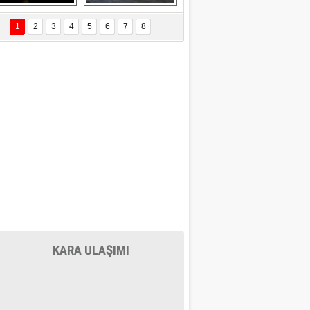
EÇİL ÖZYANIK
Delta uçağına 
Ford Focus RS 
 Değişti?
yıldırım çarptı
(2015)
1
2
3
4
5
6
7
8
DNAN SAKA
iman Kenti Aliağa"
ERİÇ KÖYATASI
yraksız Vatan !
KARA ULAŞIMI