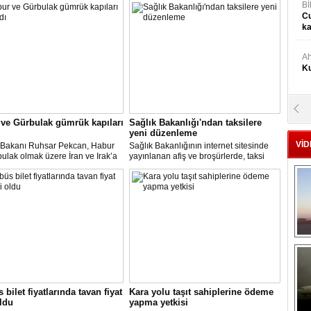
Bİ
Cu
ka
Ah
Ku
M
Ku
ve Gürbulak gümrük kapıları
Sağlık Bakanlığı'ndan taksilere
yeni düzenleme
VİD
t Bakanı Ruhsar Pekcan, Habur
Sağlık Bakanlığının internet sitesinde
ulak olmak üzere İran ve Irak’a
yayınlanan afiş ve broşürlerde, taksi
M.
gümrük kapılarının uluslararası
duraklarında uygulanması gereken
Ya
ımacılığına yeniden açıldığını
hijyen önlemleri ile şoför ve müşterilere
u.
yönelik uyarılar yer aldı.
Mu
Si
A
Ge
 bilet fiyatlarında tavan fiyat
Kara yolu taşıt sahiplerine ödeme
oldu
yapma yetkisi