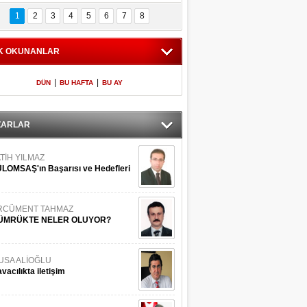
Bilinmeyen 
İşte Meclis'e giren 
nleriyle İstanbul 
600 milletvekilinin 
1
2
3
4
5
6
7
8
Adaları
listesi
K OKUNANLAR
|
|
DÜN
BU HAFTA
BU AY
ZARLAR
TİH YILMAZ
LOMSAŞ'ın Başarısı ve Hedefleri
RCÜMENT TAHMAZ
ÜMRÜKTE NELER OLUYOR?
USA ALİOĞLU
vacılıkta iletişim