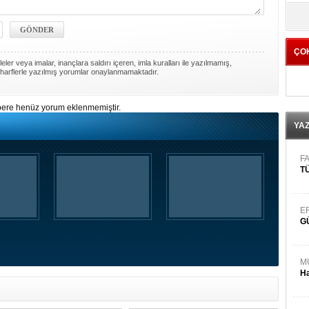
yö
ÇO
ler veya imalar, inançlara saldırı içeren, imla kuralları ile yazılmamış,
harflerle yazılmış yorumlar onaylanmamaktadır.
ere henüz yorum eklenmemiştir.
YA
FA
TÜ
E
G
M
Ha