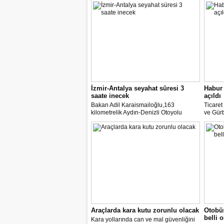
İzmir-Antalya seyahat süresi 3
Habur 
saate inecek
açıldı
Bakan Adil Karaismailoğlu,163
Ticare
kilometrelik Aydın-Denizli Otoyolu
ve Gürb
ayağının ihalesine 11 Haziran'da
açılan 
çıkılacağını belirterek, "İzmir ile Antalya
yük taş
arasındaki 580 kilometre devlet yolu ile
duyurd
6-7 saat süren seyahat, 440 kilometre
otoyolla 3 saate inecek." dedi
Araçlarda kara kutu zorunlu olacak
Otobüs
belli 
Kara yollarında can ve mal güvenliğini