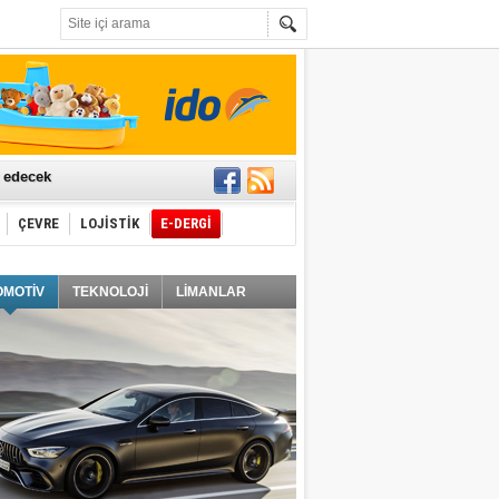
t edecek
ÇEVRE
LOJİSTİK
E-DERGİ
ğlayacak
OMOTİV
TEKNOLOJİ
LİMANLAR
i