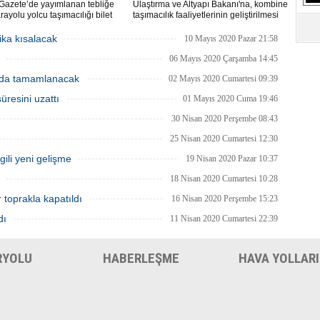
Gazete’de yayımlanan tebliğe
Ulaştırma ve Altyapı Bakanı'na, kombine
S
rayolu yolcu taşımacılığı bilet
taşımacılık faaliyetlerinin geliştirilmesi
Ne
rı yeniden belirlendi. 100
amacıyla, bu faaliyetlerde kullanılan
tre mesafede taban yolcu
kara yolu taşıtlarının sahiplerine döner
ika kısalacak
10 Mayıs 2020 Pazar 21:58
 bilet ücreti 100 TL, 2000
sermaye gelirlerinden ödeme yapma
re ve üzeri mesafede alınacak
yetkisi verildi.
06 Mayıs 2020 Çarşamba 14:45
A
cret 500 TL olarak belirlendi.
"L
nda tamamlanacak
02 Mayıs 2020 Cumartesi 09:39
üresini uzattı
01 Mayıs 2020 Cuma 19:46
M
30 Nisan 2020 Perşembe 08:43
Ba
25 Nisan 2020 Cumartesi 12:30
lgili yeni gelişme
19 Nisan 2020 Pazar 10:37
18 Nisan 2020 Cumartesi 10:28
r toprakla kapatıldı
16 Nisan 2020 Perşembe 15:23
dı
11 Nisan 2020 Cumartesi 22:39
RYOLU
HABERLEŞME
HAVA YOLLARI