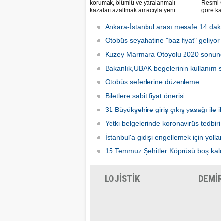
korumak, ölümlü ve yaralanmalı
Resmi 
kazaları azaltmak amacıyla yeni
göre ka
araçlarda bulunması zorunlu gelişmiş
fiyatla
güvenlik sistemlerine ilişkin esaslar
kilome
Ankara-İstanbul arası mesafe 14 dak
belirlendi.
otobüsü
Otobüs seyahatine "baz fiyat" geliyor
kilomet
tavan ü
Kuzey Marmara Otoyolu 2020 sonu
Bakanlık,UBAK begelerinin kullanım s
Otobüs seferlerine düzenleme
Biletlere sabit fiyat önerisi
31 Büyükşehire giriş çıkış yasağı ile i
Yetki belgelerinde koronavirüs tedbiri
İstanbul'a gidişi engellemek için yolla
15 Temmuz Şehitler Köprüsü boş kal
LOJİSTİK
DEMİ