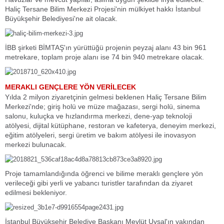
Haliç Tersane Bilim Merkezi Projesi'nin mülkiyet hakkı İstanbul
Büyükşehir Belediyesi'ne ait olacak.
İBB şirketi BİMTAŞ'ın yürüttüğü projenin peyzaj alanı 43 bin 961
metrekare, toplam proje alanı ise 74 bin 940 metrekare olacak.
MERAKLI GENÇLERE YÖN VERİLECEK
Yılda 2 milyon ziyaretçinin gelmesi beklenen Haliç Tersane Bilim
Merkezi'nde; giriş holü ve müze mağazası, sergi holü, sinema
salonu, kuluçka ve hızlandırma merkezi, dene-yap teknoloji
atölyesi, dijital kütüphane, restoran ve kafeterya, deneyim merkezi,
eğitim atölyeleri, sergi üretim ve bakım atölyesi ile inovasyon
merkezi bulunacak.
Proje tamamlandığında öğrenci ve bilime meraklı gençlere yön
verileceği gibi yerli ve yabancı turistler tarafından da ziyaret
edilmesi bekleniyor.
İstanbul Büyükşehir Belediye Başkanı Mevlüt Uysal'ın yakından