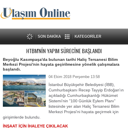
SON DAKİKA
KATEGORİLER
HTBM'NİN YAPIM SÜRECİNE BAŞLANDI
Beyoğlu Kasımpaşa'da bulunan tarihi Haliç Tersanesi Bilim
Merkezi Projesi'nin hayata geçirilmesine yönelik çalışmalara
başlandı.
04 Ekim 2018 Perşembe 13:58
İstanbul Büyükşehir Belediyesi (İBB),
Cumhurbaşkanı Recep Tayyip Erdoğan'ın
açıkladığı Cumhurbaşkanlığı Hükümet
Sistemi'nin "100 Günlük Eylem Planı"
listesinde yer alan Haliç Tersanesi Bilim
Merkezi Projesi'ni hayata geçirmek için
girişimlerde bulundu.
İNŞAAT İÇİN İHALEYE ÇIKILACAK