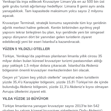
Yenikapı'da inşa edilecek Kruvaziyer Limanı’yla en az 500 bin üst
gelir grubu turisti ağırlamayı hedefliyor. Limana 8 gemi aynı anda
yanaşabilcek. Tam kapasitede maksimum yolcu sayısı 2 milyonu
aşacak.
Kruvaziyer Terminali, stratejik konumu sayesinde tüm kıyı şeridinin
ağırlık merkezi haline gelecek. Kentin birbirinden ayrılmış yeşil
yapısını tekrar birleştiren bu plan, kıyı şeridinde yeni bir simgesel
yapıyı dünyanın dört bir yanından gelen turistlerin ziyaret
edebileceği yeni bir eseri İstanbul'a kazandıracak.
YÜZEN 5 YILDIZLI OTELLER
Türkiye, Yenikapı'da yapılması planlanan limanla yıllık cirosu 35
milyar doları bulan küresel kruvaziyer turizmi pastasından aldığı
payı yaklaşık 1,5 milyar dolara çıkaracak. İstanbul’da Akdeniz
bölgesinin önemli kruvaziyer merkezlerinden biri olacak.
Geçen yıl "yüzen beş yıldızlı otellerle" seyahat eden turistlerin
yüzde 35,4'ü Karayipler bölgesini, yüzde 15,8'i Türkiye'nin de içinde
bulunduğu Akdeniz bölgesini, yüzde 11,3'ü Akdeniz'e kıyısı olmayan
Avrupa ülkelerini ziyaret etti.
YILDA YÜZDE 10 BÜYÜYOR
Türkiye limanlarına yanaşan kruvaziyer sayısı 2013'te bin 542
olurken bu rakam küresel kruvaziyer şirketlerinin Doğu Akdeniz'i