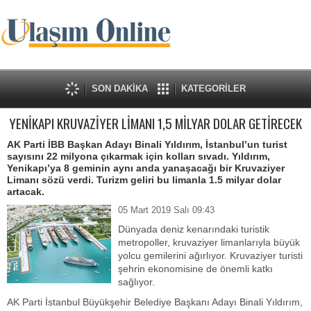
SON DAKİKA
KATEGORİLER
YENİKAPI KRUVAZİYER LİMANI 1,5 MİLYAR DOLAR GETİRECEK
AK Parti İBB Başkan Adayı Binali Yıldırım, İstanbul’un turist
sayısını 22 milyona çıkarmak için kolları sıvadı. Yıldırım,
Yenikapı’ya 8 geminin aynı anda yanaşacağı bir Kruvaziyer
Limanı sözü verdi. Turizm geliri bu limanla 1.5 milyar dolar
artacak.
05 Mart 2019 Salı 09:43
Dünyada deniz kenarındaki turistik
metropoller, kruvaziyer limanlarıyla büyük
yolcu gemilerini ağırlıyor. Kruvaziyer turisti
şehrin ekonomisine de önemli katkı
sağlıyor.
AK Parti İstanbul Büyükşehir Belediye Başkanı Adayı Binali Yıldırım,