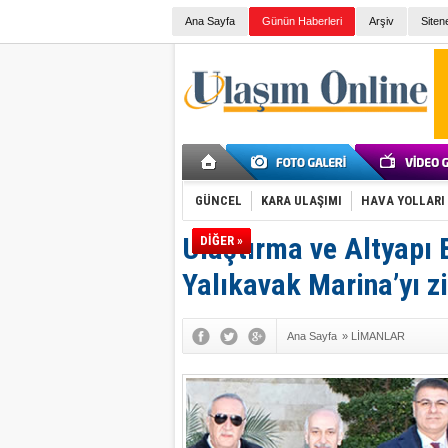
Ana Sayfa
Günün Haberleri
Arşiv
Siten
GÜNCEL
KARA ULAŞIMI
HAVA YOLLARI
Ulaştırma ve Altyapı 
DİĞER »
Yalıkavak Marina’yı zi
Ana Sayfa
»
LİMANLAR