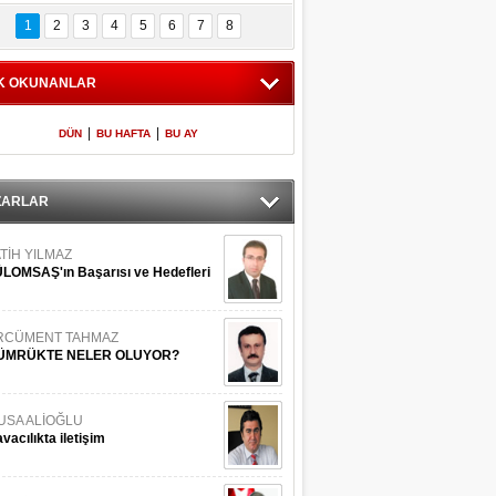
Bilinmeyen 
İşte Meclis'e giren 
nleriyle İstanbul 
600 milletvekilinin 
1
2
3
4
5
6
7
8
Adaları
listesi
K OKUNANLAR
|
|
DÜN
BU HAFTA
BU AY
ZARLAR
TİH YILMAZ
LOMSAŞ'ın Başarısı ve Hedefleri
RCÜMENT TAHMAZ
ÜMRÜKTE NELER OLUYOR?
USA ALİOĞLU
vacılıkta iletişim