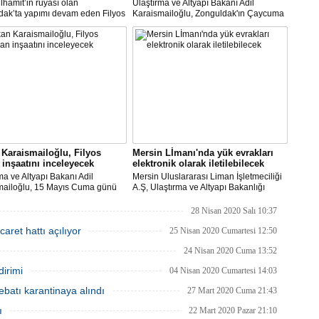
lhamit’in rüyası olan
Ulaştırma ve Altyapı Bakanı Adil
dak’ta yapımı devam eden Filyos
Karaismailoğlu, Zonguldak'ın Çaycuma
’nin liman inşaatında çalışmalar
ilçesine bağlı Filyos beldesinde yapımı
. Bölge ticareti ve sanayisine
devam eden Filyos Limanı içerisinde
atkılar sağlayacak projenin
üretilen çelik kazık fabrikasını ziyaret
transit geçişlerden milyarlarca
ederek yetkililerden bilgi aldı.
elir elde edilmesi bekleniyor
Karaismailoğlu, Filyos
Mersin Lİmanı'nda yük evrakları
inşaatını inceleyecek
elektronik olarak iletilebilecek
ma ve Altyapı Bakanı Adil
Mersin Uluslararası Liman İşletmeciliği
mailoğlu, 15 Mayıs Cuma günü
A.Ş, Ulaştırma ve Altyapı Bakanlığı
dan Zonguldak'a gelerek Filyos
Denizcilik Genel Müdürlüğünün
nşaatını yerinde inceleyecek.
genelgesi doğrultusunda,sosyal
28 Nisan 2020 Salı 10:37
mesafeyi en aza indirmek için
aret hattı açılıyor
acentelerin, yük evrakını elektronik
25 Nisan 2020 Cumartesi 12:50
olarak iletebileceklerini bildirdi.
24 Nisan 2020 Cuma 13:52
irimi
04 Nisan 2020 Cumartesi 14:03
batı karantinaya alındı
27 Mart 2020 Cuma 21:43
ı
22 Mart 2020 Pazar 21:10