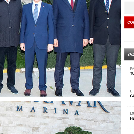
yö
ÇO
YA
FA
TÜ
E
G
M
Ha