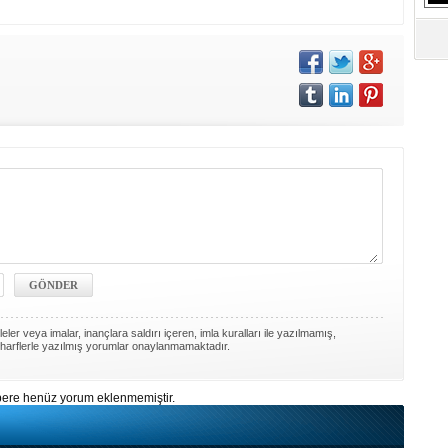
S
Ne
A
"L
M
Ba
ler veya imalar, inançlara saldırı içeren, imla kuralları ile yazılmamış,
harflerle yazılmış yorumlar onaylanmamaktadır.
ere henüz yorum eklenmemiştir.