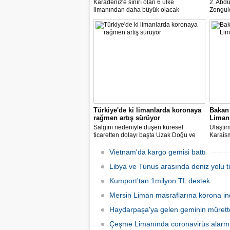
Karadeniz'e sınırı olan 6 ülke
2. Abdü
limanından daha büyük olacak
Zongul
konteyner limanı Ordu'da kuruluyor.
Projesi
Ünye Port Projesi ile Türkiye, tüm
sürüyor
Karadeniz limanları içerisinde lider hale
büyük k
gelecek.
sadece 
dolar g
Türkiye'de ki limanlarda koronaya
Bakan 
rağmen artış sürüyor
Liman 
Salgını nedeniyle düşen küresel
Ulaştır
ticaretten dolayı başta Uzak Doğu ve
Karais
Avrupa olmak üzere birçok ülkede
Ankara'
limanlar yük bulmakta zorlanırken,
Liman i
Vietnam'da kargo gemisi battı
salgının ağır etkilerinin hissedildiği
Nisan ayında da Türk limanlarındaki
Libya ve Tunus arasında deniz yolu tic
elleçlenen konteyner rakamı arttı.
Kumport'tan 1milyon TL destek
Mersin Liman masraflarına korona ind
Haydarpaşa'ya gelen geminin mürette
Çeşme Limanında coronavirüs alarm