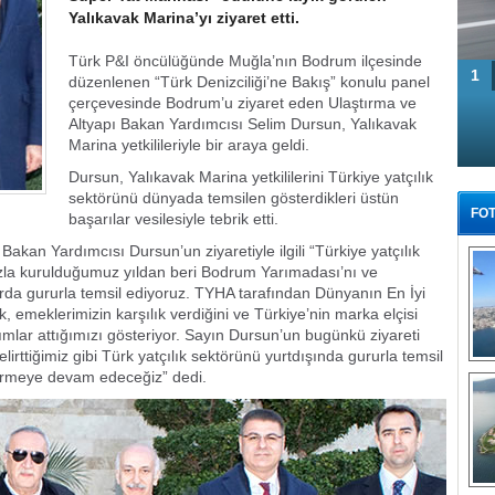
Yalıkavak Marina’yı ziyaret etti.
Türk P&I öncülüğünde Muğla’nın Bodrum ilçesinde
1
düzenlenen “Türk Denizciliği’ne Bakış” konulu panel
çerçevesinde Bodrum’u ziyaret eden Ulaştırma ve
Altyapı Bakan Yardımcısı Selim Dursun, Yalıkavak
Marina yetkilileriyle bir araya geldi.
Dursun, Yalıkavak Marina yetkililerini Türkiye yatçılık
sektörünü dünyada temsilen gösterdikleri üstün
FOT
başarılar vesilesiyle tebrik etti.
akan Yardımcısı Dursun’un ziyaretiyle ilgili “Türkiye yatçılık
la kurulduğumuz yıldan beri Bodrum Yarımadası’nı ve
arda gururla temsil ediyoruz. TYHA tarafından Dünyanın En İyi
 emeklerimizin karşılık verdiğini ve Türkiye’nin marka elçisi
ar attığımızı gösteriyor. Sayın Dursun’un bugünkü ziyareti
elirttiğimiz gibi Türk yatçılık sektörünü yurtdışında gururla temsil
Tü
tirmeye devam edeceğiz” dedi.