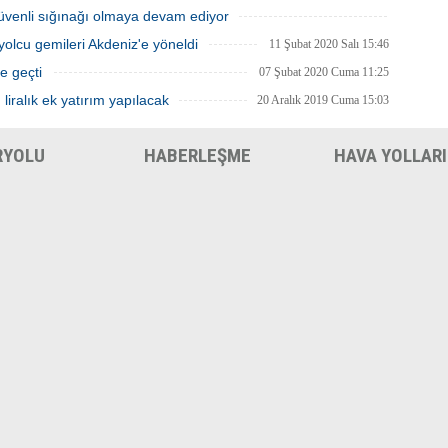
güvenli sığınağı olmaya devam ediyor
12 Şubat 2020 Çarşamba 14:22
yolcu gemileri Akdeniz'e yöneldi
11 Şubat 2020 Salı 15:46
e geçti
07 Şubat 2020 Cuma 11:25
iralık ek yatırım yapılacak
20 Aralık 2019 Cuma 15:03
RYOLU
HABERLEŞME
HAVA YOLLARI