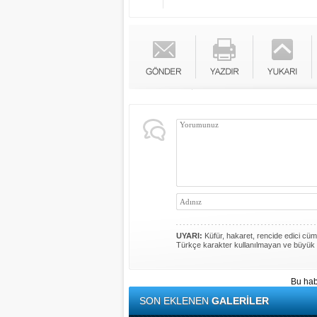
UYARI:
Küfür, hakaret, rencide edici cümle
Türkçe karakter kullanılmayan ve büyük 
Bu hab
SON EKLENEN
GALERİLER