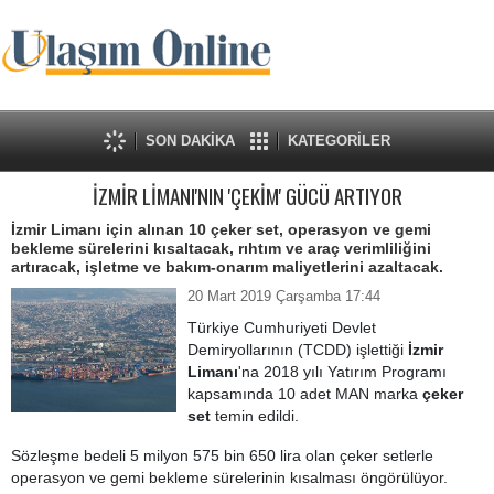
SON DAKİKA
KATEGORİLER
İZMİR LİMANI'NIN 'ÇEKİM' GÜCÜ ARTIYOR
İzmir Limanı için alınan 10 çeker set, operasyon ve gemi
bekleme sürelerini kısaltacak, rıhtım ve araç verimliliğini
artıracak, işletme ve bakım-onarım maliyetlerini azaltacak.
20 Mart 2019 Çarşamba 17:44
Türkiye Cumhuriyeti Devlet
Demiryollarının (TCDD) işlettiği
İzmir
Limanı
'na 2018 yılı Yatırım Programı
kapsamında 10 adet MAN marka
çeker
set
temin edildi.
Sözleşme bedeli 5 milyon 575 bin 650 lira olan çeker setlerle
operasyon ve gemi bekleme sürelerinin kısalması öngörülüyor.