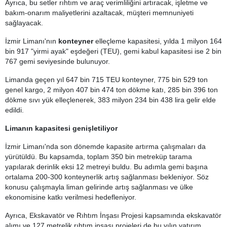
Ayrıca, bu setler rıhtım ve araç verimliliğini artıracak, işletme ve
bakım-onarım maliyetlerini azaltacak, müşteri memnuniyeti
sağlayacak.
İzmir Limanı'nın
konteyner
elleçleme kapasitesi, yılda 1 milyon 164
bin 917 "yirmi ayak" eşdeğeri (TEU), gemi kabul kapasitesi ise 2 bin
767 gemi seviyesinde bulunuyor.
Limanda geçen yıl 647 bin 715 TEU konteyner, 775 bin 529 ton
genel kargo, 2 milyon 407 bin 474 ton dökme katı, 285 bin 396 ton
dökme sıvı yük elleçlenerek, 383 milyon 234 bin 438 lira gelir elde
edildi.
Limanın kapasitesi genişletiliyor
İzmir Limanı'nda son dönemde kapasite artırma çalışmaları da
yürütüldü. Bu kapsamda, toplam 350 bin metreküp tarama
yapılarak derinlik eksi 12 metreyi buldu. Bu adımla gemi başına
ortalama 200-300 konteynerlik artış sağlanması bekleniyor. Söz
konusu çalışmayla liman gelirinde artış sağlanması ve ülke
ekonomisine katkı verilmesi hedefleniyor.
Ayrıca, Ekskavatör ve Rıhtım İnşası Projesi kapsamında ekskavatör
alımı ve 127 metrelik rıhtım inşası projeleri de bu yılın yatırım