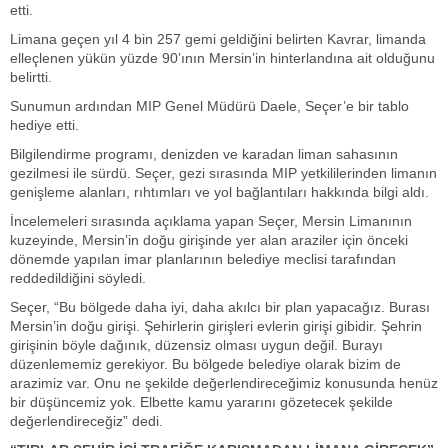
etti.
Limana geçen yıl 4 bin 257 gemi geldiğini belirten Kavrar, limanda
elleçlenen yükün yüzde 90’ının Mersin’in hinterlandına ait olduğunu
belirtti.
Sunumun ardından MIP Genel Müdürü Daele, Seçer’e bir tablo
hediye etti.
Bilgilendirme programı, denizden ve karadan liman sahasının
gezilmesi ile sürdü. Seçer, gezi sırasında MIP yetkililerinden limanın
genişleme alanları, rıhtımları ve yol bağlantıları hakkında bilgi aldı.
İncelemeleri sırasında açıklama yapan Seçer, Mersin Limanının
kuzeyinde, Mersin’in doğu girişinde yer alan araziler için önceki
dönemde yapılan imar planlarının belediye meclisi tarafından
reddedildiğini söyledi.
Seçer, “Bu bölgede daha iyi, daha akılcı bir plan yapacağız. Burası
Mersin’in doğu girişi. Şehirlerin girişleri evlerin girişi gibidir. Şehrin
girişinin böyle dağınık, düzensiz olması uygun değil. Burayı
düzenlememiz gerekiyor. Bu bölgede belediye olarak bizim de
arazimiz var. Onu ne şekilde değerlendireceğimiz konusunda henüz
bir düşüncemiz yok. Elbette kamu yararını gözetecek şekilde
değerlendireceğiz” dedi.