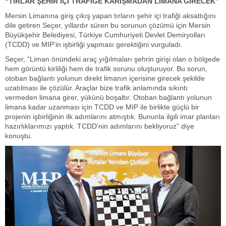
“TIRLAR ŞEHİR İÇİ TRAFİĞE KARIŞMADAN LİMANA GİRECEK”
Mersin Limanına giriş çıkış yapan tırların şehir içi trafiği aksattığını
dile getiren Seçer, yıllardır süren bu sorunun çözümü için Mersin
Büyükşehir Belediyesi, Türkiye Cumhuriyeti Devlet Demiryolları
(TCDD) ve MIP’in işbirliği yapması gerektiğini vurguladı.
Seçer, “Liman önündeki araç yığılmaları şehrin girişi olan o bölgede
hem görüntü kirliliği hem de trafik sorunu oluşturuyor. Bu sorun,
otoban bağlantı yolunun direkt limanın içerisine girecek şekilde
uzatılması ile çözülür. Araçlar bize trafik anlamında sıkıntı
vermeden limana girer, yükünü boşaltır. Otoban bağlantı yolunun
limana kadar uzanması için TCDD ve MIP ile birlikte güçlü bir
projenin işbirliğinin ilk adımlarını atmıştık. Bununla ilgili imar planları
hazırlıklarımızı yaptık. TCDD’nin adımlarını bekliyoruz” diye
konuştu.