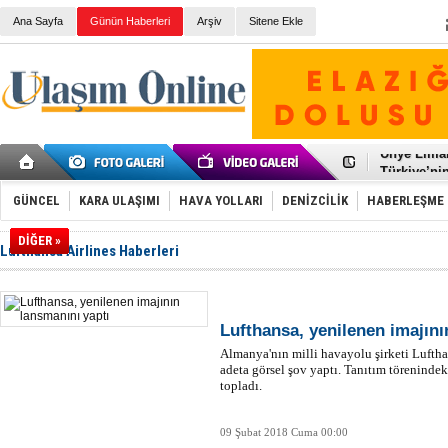
Ana Sayfa
Günün Haberleri
Arşiv
Sitene Ekle
Galataport
BMW, deniz
Kiralık min
VW'de üst
Ünye Liman
Türkiye’ni
İzmir-Anta
Osmanlı'nı
GÜNCEL
KARA ULAŞIMI
HAVA YOLLARI
DENİZCİLİK
HABERLEŞME
Otomotivde 
Toyota Tür
DİĞER »
Lufthansa Airlines Haberleri
Otomobil i
HAVAŞ 21 h
İran'a ait 
'Jet uçak' 
Rus savaş 
Lufthansa, yenilenen imajını
Almanya'nın milli havayolu şirketi Lufth
adeta görsel şov yaptı. Tanıtım törenindek
topladı.
09 Şubat 2018 Cuma 00:00