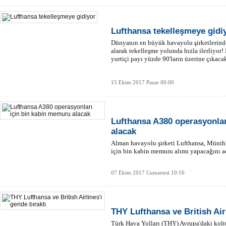
Lufthansa tekelleşmeye gidi
Dünyanın en büyük havayolu şirketlerinden
alarak tekelleşme yolunda hızla ilerliyor! 
4 
yurtiçi payı yüzde 90'ların üzerine çıkaca
Tü
15 Ekim 2017 Pazar 00:00
Lufthansa A380 operasyonlar
alacak
Alman havayolu şirketi Lufthansa, Münih
için bin kabin memuru alımı yapacağını a
07 Ekim 2017 Cumartesi 10:16
THY Lufthansa ve British Airl
Türk Hava Yolları (THY) Avrupa'daki koltu