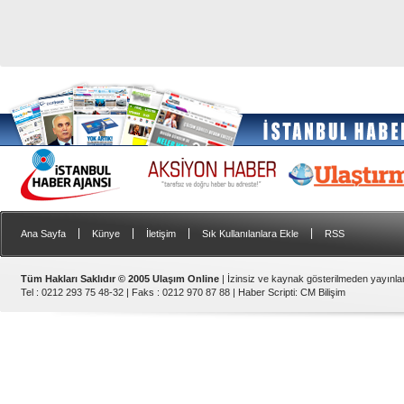
|
|
|
|
Ana Sayfa
Künye
İletişim
Sık Kullanılanlara Ekle
RSS
Tüm Hakları Saklıdır © 2005 Ulaşım Online
| İzinsiz ve kaynak gösterilmeden yayınl
Tel : 0212 293 75 48-32 | Faks : 0212 970 87 88 |
Haber Scripti
:
CM Bilişim