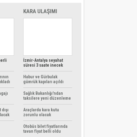
KARA ULAŞIMI
erli
İzmir-Antalya seyahat
süresi 3 saate inecek
rının
Habur ve Gürbulak
ıkladı
gümrük kapıları açıldı
agajı
Sağlık Bakanlığı'ndan
taksilere yeni düzenleme
 dışı
Araçlarda kara kutu
ılacak
zorunlu olacak
Otobüs bilet fiyatlarında
tavan fiyat belli oldu