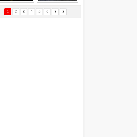
Delta uçağına 
Ford Focus RS 
yıldırım çarptı
(2015)
1
2
3
4
5
6
7
8