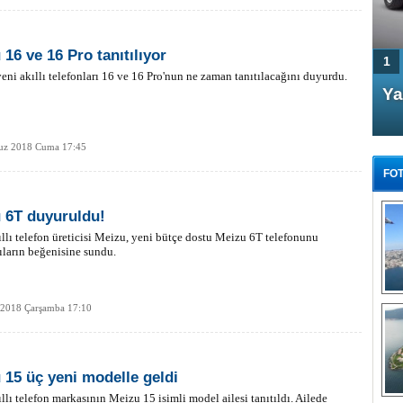
 16 ve 16 Pro tanıtılıyor
1
eni akıllı telefonları 16 ve 16 Pro'nun ne zaman tanıtılacağını duyurdu.
4 Kapılı AMG GT Coupe
Ya
Türkiye'de satışa çıktı
z 2018 Cuma 17:45
FOT
 6T duyuruldu!
ıllı telefon üreticisi Meizu, yeni bütçe dostu Meizu 6T telefonunu
ıların beğenisine sundu.
FA
TÜ
Tü
 2018 Çarşamba 17:10
E
G
 15 üç yeni modelle geldi
ıllı telefon markasının Meizu 15 isimli model ailesi tanıtıldı. Ailede