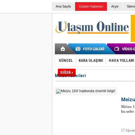
Ana Sayfa
Günün Haberleri
Arşiv
Siten
GÜNCEL
KARA ULAŞIMI
HAVA YOLLARI
DİĞER »
Meizu Haberleri
Meizu
Meizu 16
bu sefer
27 Ağusto