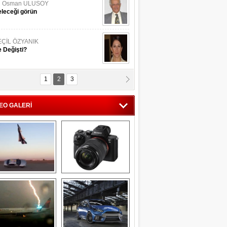
li Osman ULUSOY
leceği görün
EÇİL ÖZYANIK
 Değişti?
1
2
3
DNAN SAKA
iman Kenti Aliağa"
EO GALERİ
ERİÇ KÖYATASI
yraksız Vatan !
Savaş uçağı 
Sony Alpha 7R II ön 
pilotundan 
inceleme
muhteşem gösteri