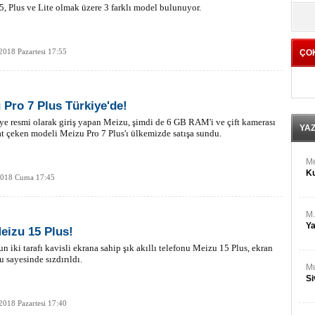
M
, Plus ve Lite olmak üzere 3 farklı model bulunuyor.
yö
Ha
2018 Pazartesi 17:55
ÇO
Bİ
Cu
ka
 Pro 7 Plus Türkiye'de!
Ah
Ku
ye resmi olarak giriş yapan Meizu, şimdi de 6 GB RAM'i ve çift kamerası
YA
at çeken modeli Meizu Pro 7 Plus'ı ülkemizde satışa sundu.
M
Ku
2018 Cuma 17:45
M.
Ya
Meizu 15 Plus!
n iki tarafı kavisli ekrana sahip şık akıllı telefonu Meizu 15 Plus, ekran
 sayesinde sızdırıldı.
Mu
Si
2018 Pazartesi 17:40