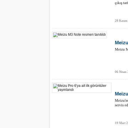
çıkış tar
28 Kasım 
Meizu
Meizu M3
06 Nisan
Meizu
Meizu'nu
servis ed
19 Mart 2