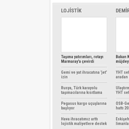
LOJİSTİK
DEMİ
Taşıma yatırımları, rotayı
Bakan K
Marmaray'a çevirdi
müjdeyi
ücretsi
Gemi ve yat ihracatına 'jet'
YHT sef
izin
aradan 
Rusya, Türk karayolu
Ulaştır
taşımacılarına kısıtlama
YHT sef
getirebilir
başlıyo
Pegasus kargo uçuşlarına
OSB-Ge
başlıyor
hattı 20
Hava ihracatımız arttı
Eskişeh
lojistik maliyetlere destek
limanla
gerek