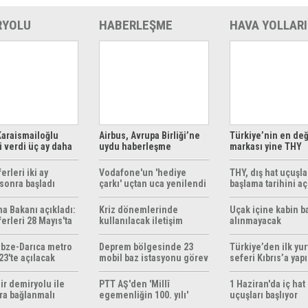
RYOLU
HABERLEŞME
HAVA YOLLARI
araismailoğlu
Airbus, Avrupa Birliği’ne
Türkiye’nin en değ
 verdi üç ay daha
uydu haberleşme
markası yine THY
z
çözümleri sunuyor
erleri iki ay
Vodafone'un 'hediye
THY, dış hat uçuşla
sonra başladı
çarkı' uçtan uca yenilendi
başlama tarihini aç
ma Bakanı açıkladı:
Kriz dönemlerinde
Uçak içine kabin b
erleri 28 Mayıs'ta
kullanılacak iletişim
alınmayacak
r
yöntemleri rehberi
hazırlandı
bze-Darıca metro
Deprem bölgesinde 23
Türkiye’den ilk yurt
23'te açılacak
mobil baz istasyonu görev
seferi Kıbrıs’a yap
yapıyor
ir demiryolu ile
PTT AŞ'den 'Millî
1 Haziran'da iç hat
ra bağlanmalı
egemenliğin 100. yılı'
uçuşları başlıyor
konulu anma pulu