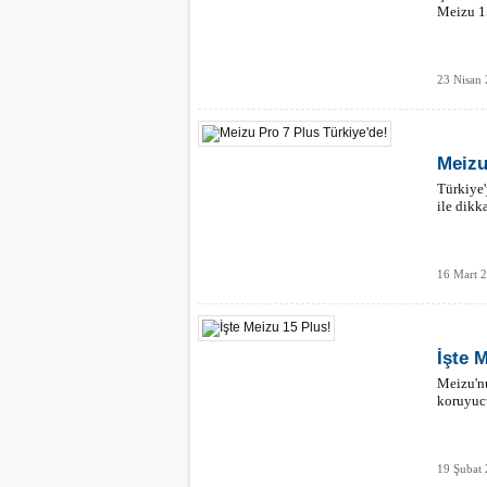
Meizu 15
23 Nisan 
Meizu
Türkiye'
ile dikk
16 Mart 
İşte 
Meizu'nu
koruyucu
19 Şubat 