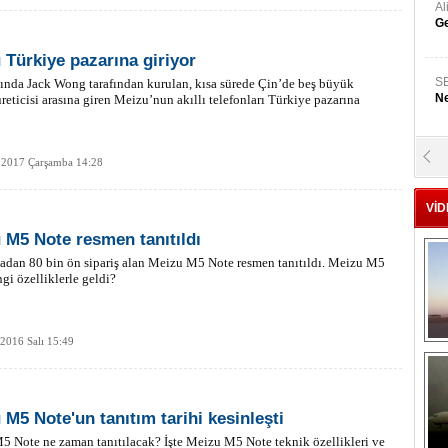
A
Ge
 Türkiye pazarına giriyor
S
ında Jack Wong tarafından kurulan, kısa sürede Çin’de beş büyük
Ne
üreticisi arasına giren Meizu’nun akıllı telefonları Türkiye pazarına
A
 2017 Çarşamba 14:28
"L
VİD
M
 M5 Note resmen tanıtıldı
Ba
adan 80 bin ön sipariş alan Meizu M5 Note resmen tanıtıldı. Meizu M5
gi özelliklerle geldi?
 2016 Salı 15:49
 M5 Note'un tanıtım tarihi kesinleşti
 Note ne zaman tanıtılacak? İşte Meizu M5 Note teknik özellikleri ve