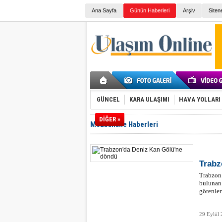
Ana Sayfa
Günün Haberleri
Arşiv
Siten
GÜNCEL
KARA ULAŞIMI
HAVA YOLLARI
DİĞER »
Mezbahane Haberleri
Trabz
Trabzon’
bulunan
görenler
29 Eylül 