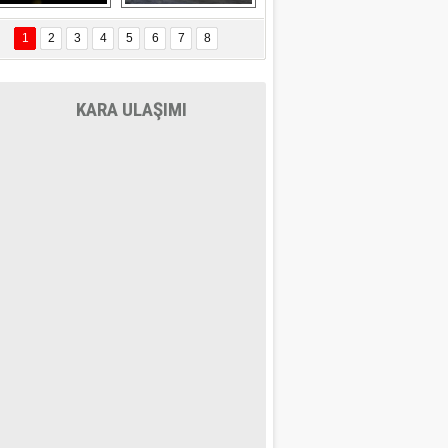
EÇİL ÖZYANIK
Delta uçağına 
Ford Focus RS 
 Değişti?
yıldırım çarptı
(2015)
1
2
3
4
5
6
7
8
DNAN SAKA
iman Kenti Aliağa"
KARA ULAŞIMI
ERİÇ KÖYATASI
yraksız Vatan !