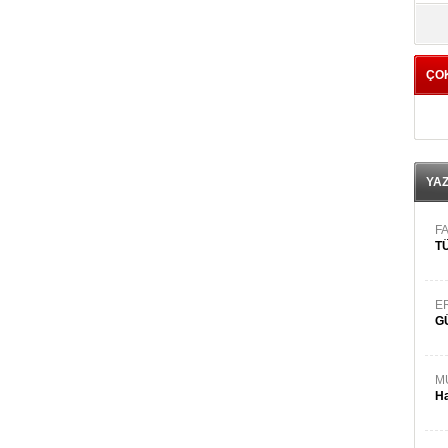
yö
ÇO
YA
FA
TÜ
E
G
M
Ha