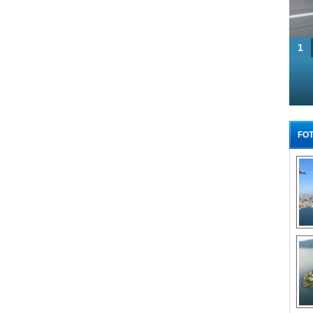
1
FOT
Tü