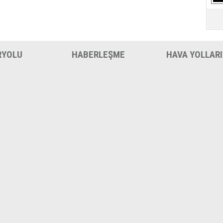
S
Ne
A
"L
RYOLU
HABERLEŞME
HAVA YOLLARI
M
Ba