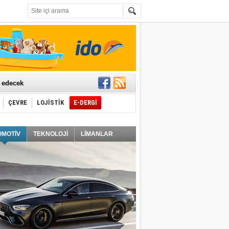
t edecek
ÇEVRE
LOJİSTİK
E-DERGİ
ğlayacak
OMOTİV
TEKNOLOJİ
LİMANLAR
i