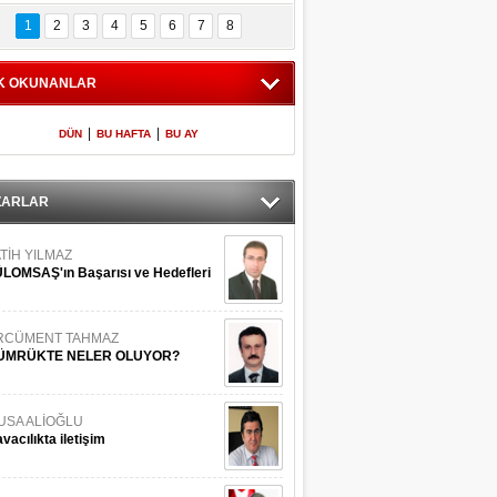
Bilinmeyen 
İşte Meclis'e giren 
nleriyle İstanbul 
600 milletvekilinin 
1
2
3
4
5
6
7
8
Adaları
listesi
K OKUNANLAR
|
|
DÜN
BU HAFTA
BU AY
ZARLAR
TİH YILMAZ
LOMSAŞ'ın Başarısı ve Hedefleri
RCÜMENT TAHMAZ
ÜMRÜKTE NELER OLUYOR?
USA ALİOĞLU
vacılıkta iletişim